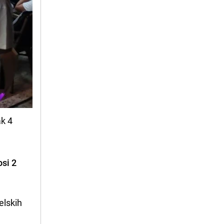
ak 4
osi 2
elskih