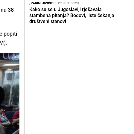
/
ZANIMLJIVOSTI
I
PRIJE OKO 12H
enu 38
Kako su se u Jugoslaviji rješavala
stambena pitanja? Bodovi, liste čekanja i
društveni stanovi
 popiti
KM).