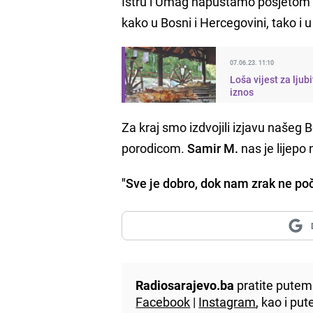
Istru i Umag napuštamo posjetom Li
kako u Bosni i Hercegovini, tako i
07.06.23. 11:10
Loša vijest za lju
iznos
Za kraj smo izdvojili izjavu našeg
porodicom.
Samir M.
nas je lijepo
"Sve je dobro, dok nam zrak ne po
Radiosarajevo.ba
pratite putem 
Facebook
|
Instagram
, kao i p