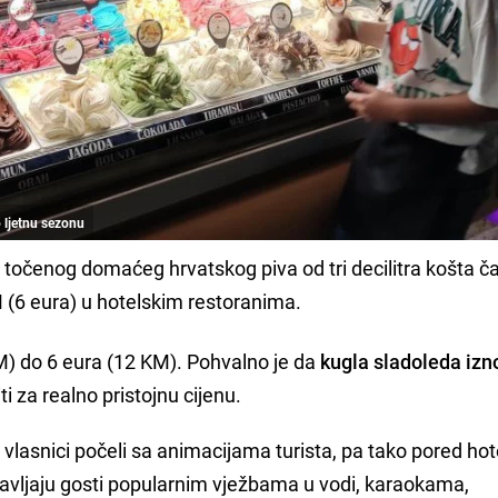
o ljetnu sezonu
a točenog domaćeg hrvatskog piva od tri decilitra košta č
M (6 eura) u hotelskim restoranima.
M) do 6 eura (12 KM). Pohvalno je da
kugla sladoleda izn
i za realno pristojnu cijenu.
u vlasnici počeli sa animacijama turista, pa tako pored hot
avljaju gosti popularnim vježbama u vodi, karaokama,