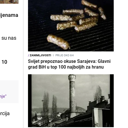
cijenama
a su nas
/
ZANIMLJIVOSTI
I
PRIJE OKO 6H
Svijet prepoznao okuse Sarajeva: Glavni
d 10
grad BiH u top 100 najboljih za hranu
nje"
rcija