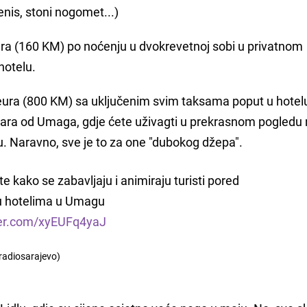
enis, stoni nogomet...)
ura (160 KM) po noćenju u dvokrevetnoj sobi u privatnom
hotelu.
eura (800 KM) sa uključenim svim taksama poput u hotel
etara od Umaga, gdje ćete uživagti u prekrasnom pogledu
u. Naravno, sve je to za one "dubokog džepa".
e kako se zabavljaju i animiraju turisti pored
u hotelima u Umagu
ter.com/xyEUFq4yaJ
radiosarajevo)