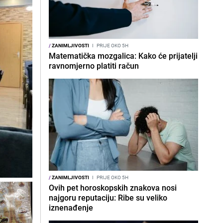
/
ZANIMLJIVOSTI
I
PRIJE OKO 5H
Matematička mozgalica: Kako će prijatelji
ravnomjerno platiti račun
/
ZANIMLJIVOSTI
I
PRIJE OKO 5H
Ovih pet horoskopskih znakova nosi
najgoru reputaciju: Ribe su veliko
iznenađenje