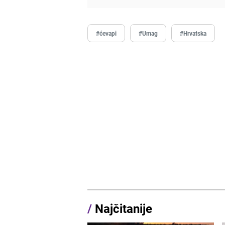
#ćevapi
#Umag
#Hrvatska
/
Najčitanije