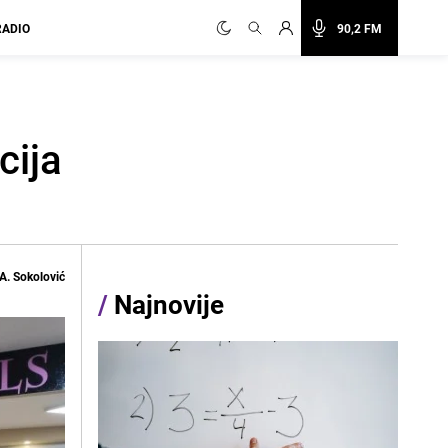
RADIO
90,2 FM
cija
A. Sokolović
/
Najnovije