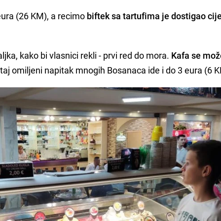
eura (26 KM), a recimo
biftek sa tartufima je dostigao cij
jka, kako bi vlasnici rekli - prvi red do mora.
Kafa se može
a taj omiljeni napitak mnogih Bosanaca ide i do 3 eura (6 