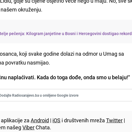
dlu, gdje su cijene osjetno veće nego u maju. No, sve sk
 u našem okruženju.
bitelje pečenja: Kilogram janjetine u Bosni i Hercegovini dostigao rekor
 Bosanca, koji svake godine dolazi na odmor u Umag sa
 na povratku nasmijao.
čnu naplaćivati. Kada do toga dođe, onda smo u belaju!"
Dodajte Radiosarajevo.ba u omiljene Google izvore
aplikacije za
Android
|
iOS
i društvenih mreža
Twitter
|
utem našeg
Viber
Chata.