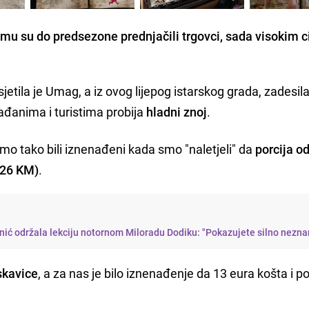
čemu su do predsezone prednjačili trgovci, sada visokim 
jetila je Umag, a iz ovog lijepog istarskog grada, zadesil
ađanima i turistima probija
hladni znoj
.
mo tako bili iznenađeni kada smo "naletjeli" da
porcija o
(26 KM)
.
ić održala lekciju notornom Miloradu Dodiku: "Pokazujete silno nezna
skavice
, a za nas je bilo iznenađenje da 13 eura košta i po