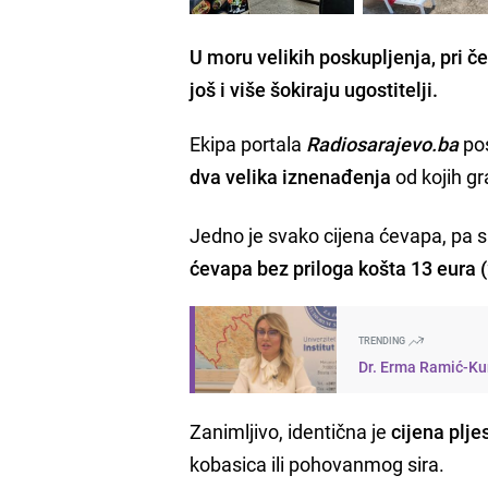
U moru velikih poskupljenja, pri 
još i više šokiraju ugostitelji.
Ekipa portala
Radiosarajevo.ba
pos
dva velika iznenađenja
od kojih gr
Jedno je svako cijena ćevapa, pa s
ćevapa bez priloga košta 13 eura 
TRENDING
Dr. Erma Ramić-Kun
Zanimljivo, identična je
cijena plje
kobasica ili pohovanmog sira.