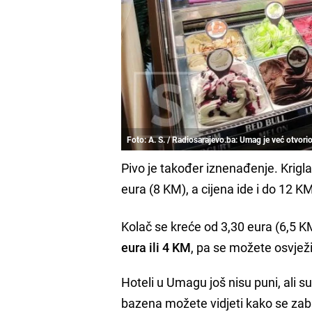
Foto: A. S. / Radiosarajevo.ba: Umag je već otvori
Pivo je također iznenađenje. Krigl
eura (8 KM), a cijena ide i do 12 K
Kolač se kreće od 3,30 eura (6,5 K
eura ili 4 KM
, pa se možete osvježit
Hoteli u Umagu još nisu puni, ali s
bazena možete vidjeti kako se zab