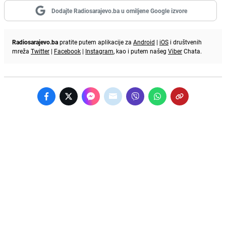
Dodajte Radiosarajevo.ba u omiljene Google izvore
Radiosarajevo.ba
pratite putem aplikacije za
Android
|
iOS
i društvenih
mreža
Twitter
|
Facebook
|
Instagram
, kao i putem našeg
Viber
Chata.