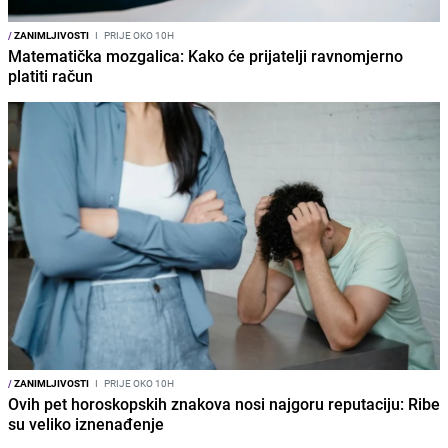
/
ZANIMLJIVOSTI
I
PRIJE OKO 10H
Matematička mozgalica: Kako će prijatelji ravnomjerno
platiti račun
/
ZANIMLJIVOSTI
I
PRIJE OKO 10H
Ovih pet horoskopskih znakova nosi najgoru reputaciju: Ribe
su veliko iznenađenje