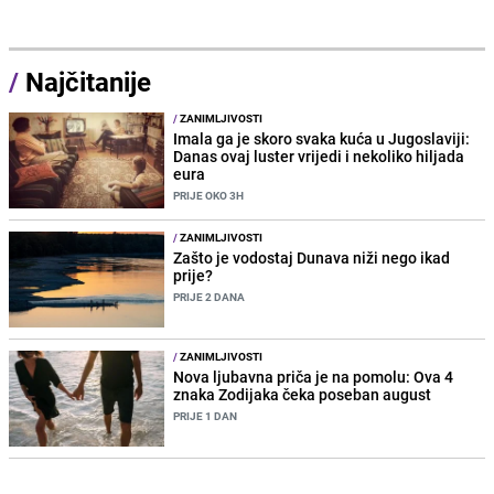
/
Najčitanije
/
ZANIMLJIVOSTI
Imala ga je skoro svaka kuća u Jugoslaviji:
Danas ovaj luster vrijedi i nekoliko hiljada
eura
PRIJE OKO 3H
/
ZANIMLJIVOSTI
Zašto je vodostaj Dunava niži nego ikad
prije?
PRIJE 2 DANA
/
ZANIMLJIVOSTI
Nova ljubavna priča je na pomolu: Ova 4
znaka Zodijaka čeka poseban august
PRIJE 1 DAN