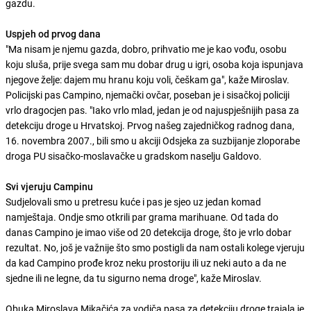
gazdu.
Uspjeh od prvog dana
"Ma nisam je njemu gazda, dobro, prihvatio me je kao vođu, osobu
koju sluša, prije svega sam mu dobar drug u igri, osoba koja ispunjava
njegove želje: dajem mu hranu koju voli, češkam ga", kaže Miroslav.
Policijski pas Campino, njemački ovčar, poseban je i sisačkoj policiji
vrlo dragocjen pas. "Iako vrlo mlad, jedan je od najuspješnijih pasa za
detekciju droge u Hrvatskoj. Prvog našeg zajedničkog radnog dana,
16. novembra 2007., bili smo u akciji Odsjeka za suzbijanje zloporabe
droga PU sisačko-moslavačke u gradskom naselju Galdovo.
Svi vjeruju Campinu
Sudjelovali smo u pretresu kuće i pas je sjeo uz jedan komad
namještaja. Ondje smo otkrili par grama marihuane. Od tada do
danas Campino je imao više od 20 detekcija droge, što je vrlo dobar
rezultat. No, još je važnije što smo postigli da nam ostali kolege vjeruju
da kad Campino prođe kroz neku prostoriju ili uz neki auto a da ne
sjedne ili ne legne, da tu sigurno nema droge", kaže Miroslav.
Obuka Miroslava Mikačića za vodiča pasa za detekciju droge trajala je