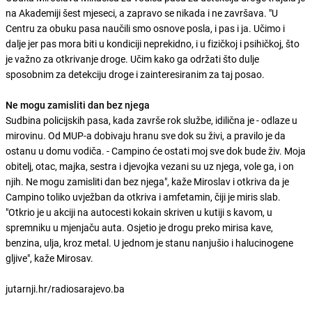
na Akademiji šest mjeseci, a zapravo se nikada i ne završava. "U
Centru za obuku pasa naučili smo osnove posla, i pas i ja. Učimo i
dalje jer pas mora biti u kondiciji neprekidno, i u fizičkoj i psihičkoj, što
je važno za otkrivanje droge. Učim kako ga održati što dulje
sposobnim za detekciju droge i zainteresiranim za taj posao.
Ne mogu zamisliti dan bez njega
Sudbina policijskih pasa, kada završe rok službe, idilična je - odlaze u
mirovinu. Od MUP-a dobivaju hranu sve dok su živi, a pravilo je da
ostanu u domu vodiča. - Campino će ostati moj sve dok bude živ. Moja
obitelj, otac, majka, sestra i djevojka vezani su uz njega, vole ga, i on
njih. Ne mogu zamisliti dan bez njega", kaže Miroslav i otkriva da je
Campino toliko uvježban da otkriva i amfetamin, čiji je miris slab.
"Otkrio je u akciji na autocesti kokain skriven u kutiji s kavom, u
spremniku u mjenjaču auta. Osjetio je drogu preko mirisa kave,
benzina, ulja, kroz metal. U jednom je stanu nanjušio i halucinogene
gljive", kaže Mirosav.
jutarnji.hr/radiosarajevo.ba