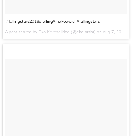
#fallingstars2018#falling#makeawish#fallingstars
A post shared by
Eka Kereselidze
(@eka.artist) on
Aug 7, 2018 at 1:41am PDT