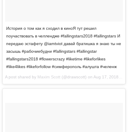
История о том как я сходил в киноЯ тут решил
поучаствовать в челлендже #fallingstars2018 #fallingstars И
передаю эстафету @iamtviot давай братишка я знаю ты не
засышь #рабочиебудни #fallingstars #fallingstar
#fallingstars2018 #flowerscrazy #liketime #likeforlikes
#like4likes #likeforfollow #симферополь #алушта #челенж
A post shared by
Maxim Scott
(@drawscott) on
Aug 17, 2018 at 4:26am PDT