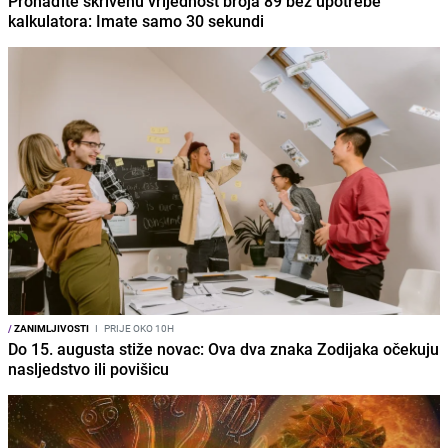
Pronađite skrivenu vrijednost broja 89 bez upotrebe
kalkulatora: Imate samo 30 sekundi
/
ZANIMLJIVOSTI
I
PRIJE OKO 10H
Do 15. augusta stiže novac: Ova dva znaka Zodijaka očekuju
nasljedstvo ili povišicu