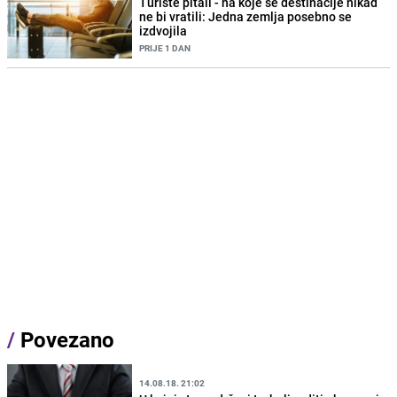
Turiste pitali - na koje se destinacije nikad
ne bi vratili: Jedna zemlja posebno se
izdvojila
PRIJE 1 DAN
/
Povezano
14.08.18. 21:02