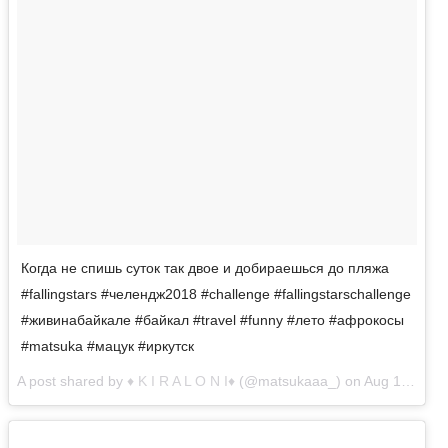
Когда не спишь суток так двое и добираешься до пляжа
#fallingstars #челендж2018 #challenge #fallingstarschallenge
#живинабайкале #байкал #travel #funny #лето #афрокосы
#matsuka #мацук #иркутск
A post shared by
♦️ K I R A L O N I♦️
(@matsukaaa_) on
Aug 16, 2018 at 2:44am PDT