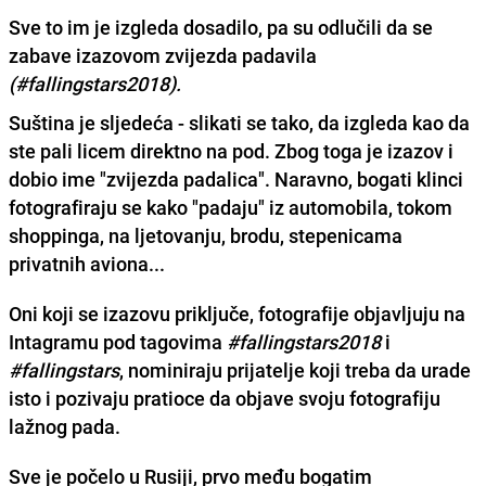
Sve to im je izgleda dosadilo, pa su
odlučili da se
zabave izazovom zvijezda padavila
(#fallingstars2018).
Suština je sljedeća - slikati se tako, da izgleda kao da
ste pali licem direktno na pod. Zbog toga je izazov i
dobio ime
"zvijezda padalica".
Naravno, bogati klinci
fotografiraju se kako "padaju" iz automobila, tokom
shoppinga, na ljetovanju, brodu, stepenicama
privatnih aviona...
Oni koji se izazovu priključe, fotografije objavljuju na
Intagramu pod tagovima
#fallingstars2018
i
#fallingstars
, nominiraju prijatelje koji treba da urade
isto i pozivaju pratioce da objave svoju fotografiju
lažnog pada.
Sve je počelo u Rusiji,
prvo među bogatim