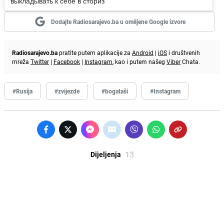
выкладывать к себе в сториз
Dodajte Radiosarajevo.ba u omiljene Google izvore
Radiosarajevo.ba
pratite putem aplikacije za
Android
|
iOS
i društvenih
mreža
Twitter
|
Facebook
|
Instagram
, kao i putem našeg
Viber
Chata.
#Rusija
#zvijezde
#bogataši
#Instagram
13
Dijeljenja