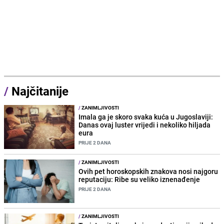
/
Najčitanije
/
ZANIMLJIVOSTI
Imala ga je skoro svaka kuća u Jugoslaviji:
Danas ovaj luster vrijedi i nekoliko hiljada
eura
PRIJE 2 DANA
/
ZANIMLJIVOSTI
Ovih pet horoskopskih znakova nosi najgoru
reputaciju: Ribe su veliko iznenađenje
PRIJE 2 DANA
/
ZANIMLJIVOSTI