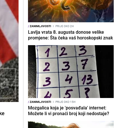
/
ZANIMLJIVOSTI
I
PRIJE OKO 2H
Lavlja vrata 8. augusta donose velike
promjene: Šta čeka vaš horoskopski znak
/
ZANIMLJIVOSTI
I
PRIJE OKO 15H
Mozgalica koja je 'posvađala' internet:
čke
Možete li vi pronaći broj koji nedostaje?