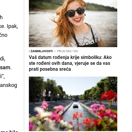
ih
ke. Ipak,
ačno
/
ZANIMLJIVOSTI
I
PRIJE OKO 15H
Vaš datum rođenja krije simboliku: Ako
di,
ste rođeni ovih dana, vjeruje se da vas
nisam
.
prati posebna sreća
i“,
šćanskog