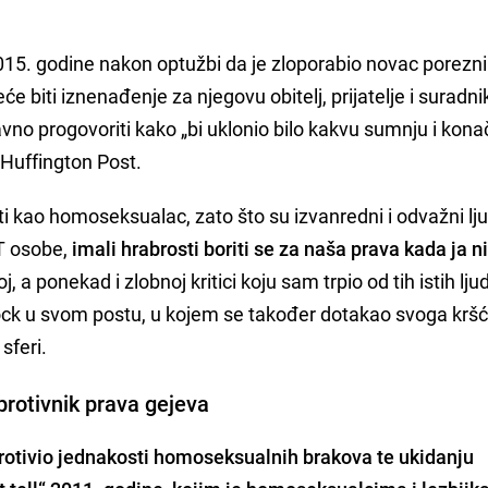
015. godine nakon optužbi da je zloporabio novac porezn
će biti iznenađenje za njegovu obitelj, prijatelje i suradni
vno progovoriti kako „bi uklonio bilo kakvu sumnju i kon
 Huffington Post.
 kao homoseksualac, zato što su izvanredni i odvažni lju
GBT osobe,
imali hrabrosti boriti se za naša prava kada ja 
 a ponekad i zlobnoj kritici koju sam trpio od tih istih ljud
hock u svom postu, u kojem se također dotakao svoga kr
sferi.
protivnik prava gejeva
rotivio jednakosti homoseksualnih brakova te ukidanju