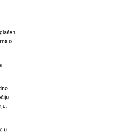
oglašen
jima o
za
edno
čiju
nju.
.
e u