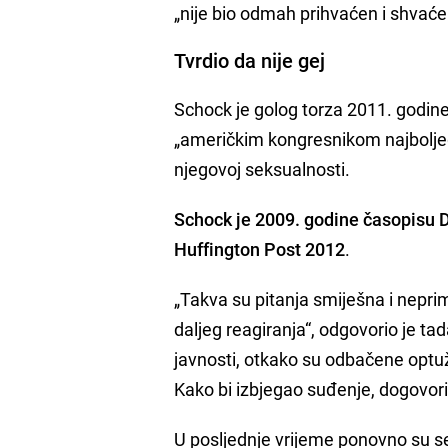
„nije bio odmah prihvaćen i shvaće
Tvrdio da nije gej
Schock je golog torza 2011. godine
„američkim kongresnikom najboljeg 
njegovoj seksualnosti.
Schock je 2009. godine časopisu De
Huffington Post 2012
.
„Takva su pitanja smiješna i nepri
daljeg reagiranja“, odgovorio je tad
javnosti, otkako su odbačene optu
Kako bi izbjegao suđenje, dogovorio
U posljednje vrijeme ponovno su se