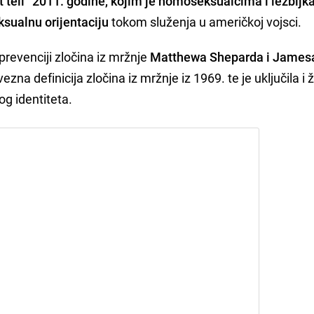
't tell“ 2011. godine, kojim je homoseksualcima i lezbijk
ksualnu orijentaciju
tokom služenja u američkoj vojsci.
prevenciji zločina iz mržnje
Matthewa Sheparda i James
zna definicija zločina iz mržnje iz 1969. te je uključila i 
g identiteta.