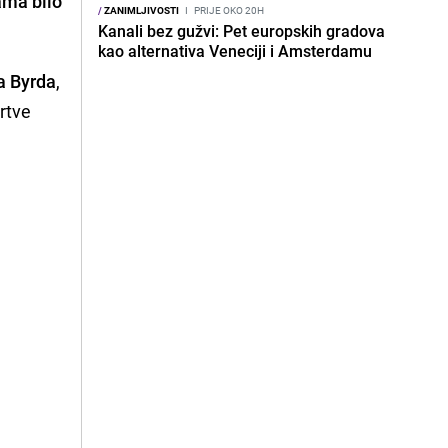
ama bilo
/
ZANIMLJIVOSTI
I
PRIJE OKO 20H
Kanali bez gužvi: Pet europskih gradova
kao alternativa Veneciji i Amsterdamu
a Byrda
,
žrtve