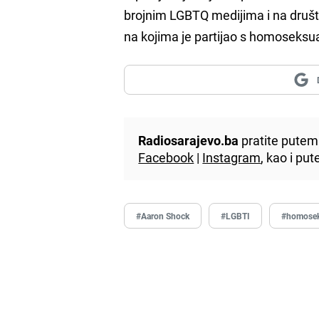
brojnim LGBTQ medijima i na društ
na kojima je partijao s homoseksual
Radiosarajevo.ba
pratite putem 
Facebook
|
Instagram
, kao i p
#Aaron Shock
#LGBTI
#homosek