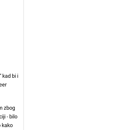
kad bi i
eer
em zbog
ji - bilo
o kako