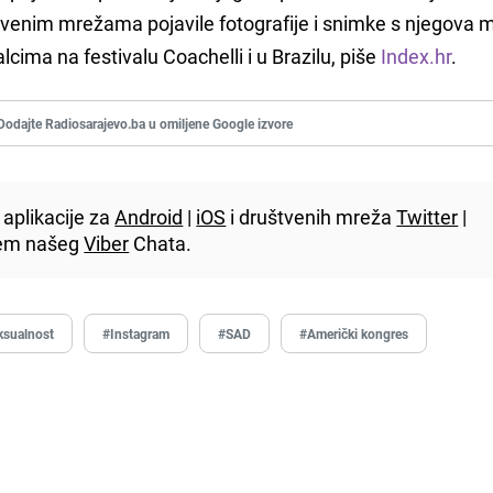
venim mrežama pojavile fotografije i snimke s njegova m
cima na festivalu Coachelli i u Brazilu, piše
Index.hr
.
Dodajte Radiosarajevo.ba u omiljene Google izvore
aplikacije za
Android
|
iOS
i društvenih mreža
Twitter
|
utem našeg
Viber
Chata.
sualnost
#Instagram
#SAD
#Američki kongres