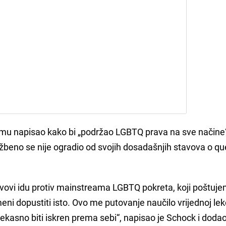
amu napisao kako bi „podržao LGBTQ prava na sve načine“ 
užbeno se nije ogradio od svojih dosadašnjih stavova o qu
tavovi idu protiv mainstreama LGBTQ pokreta, koji poštuj
eni dopustiti isto. Ovo me putovanje naučilo vrijednoj lekci
prekasno biti iskren prema sebi“, napisao je Schock i doda