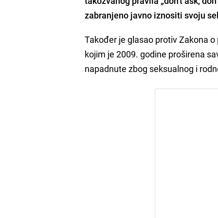
takozvanog pravila „don't ask, don
zabranjeno javno iznositi svoju se
Također je glasao protiv Zakona o 
kojim je 2009. godine proširena save
napadnute zbog seksualnog i rodno