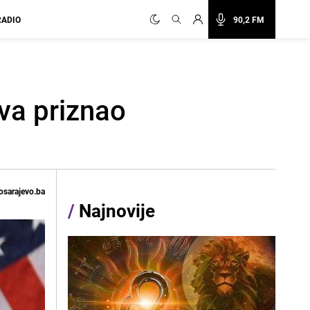
RADIO
90,2 FM
eva priznao
osarajevo.ba
/
Najnovije