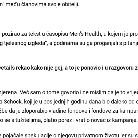
n“ među članovima svoje obitelji.
 pozirao za tekst u časopisu Men's Health, u kojem je pr
tjelesnog izgleda“, a godinama su ga proganjali s pitan
tails rekao kako nije gej, a to je ponovio i u razgovoru 
mjerena. Već sam o tome govorio i ne mislim da je to vrij
a Schock, koji je u posljednjih godinu dana bio daleko od o
žbe da je zloporabio vladine fondove i fondove za kampa
 se s tužiteljima, platio porez i vratio novac iz kampanje
 pojačale spekulacije o njegovu privatnom životu jer su s