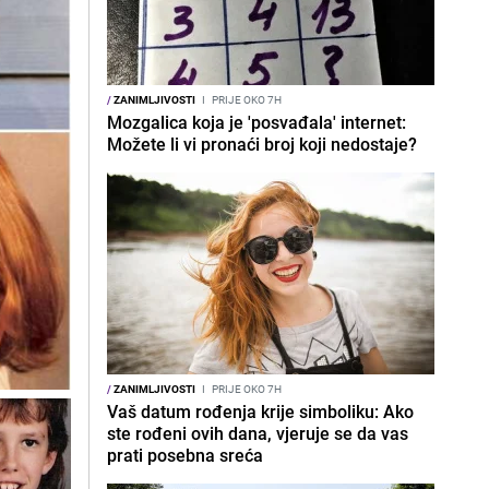
/
ZANIMLJIVOSTI
I
PRIJE OKO 7H
Mozgalica koja je 'posvađala' internet:
Možete li vi pronaći broj koji nedostaje?
/
ZANIMLJIVOSTI
I
PRIJE OKO 7H
Vaš datum rođenja krije simboliku: Ako
ste rođeni ovih dana, vjeruje se da vas
prati posebna sreća