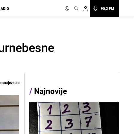
RADIO
90,2 FM
e urnebesne
osarajevo.ba
/
Najnovije