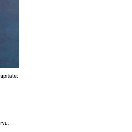
zapitate:
i
rvu,