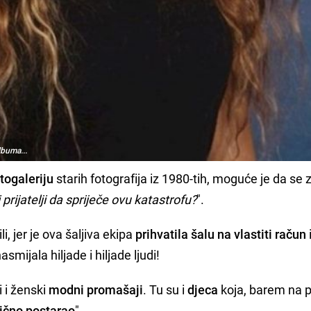
lbuma...
togaleriju
starih fotografija iz 1980-tih, moguće je da se 
li prijatelji da spriječe ovu katastrofu?
".
i, jer je ova šaljiva ekipa
prihvatila
šalu
na vlastiti račun
asmijala hiljade i hiljade ljudi!
i i ženski
modni
promašaji
. Tu su i
djeca
koja, barem na p
lično
postarao
".