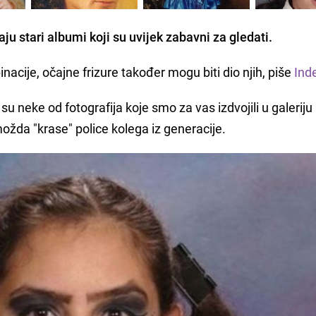
aju
stari
albumi
koji su uvijek zabavni za gledati.
ije, očajne frizure također mogu biti dio njih, piše
Ind
u neke od fotografija koje smo za vas izdvojili u galeriju 
možda "krase" police kolega iz generacije.