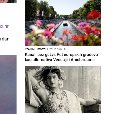
ex.hr
.
i dan
/
ZANIMLJIVOSTI
I
PRIJE OKO 12H
Kanali bez gužvi: Pet europskih gradova
kao alternativa Veneciji i Amsterdamu