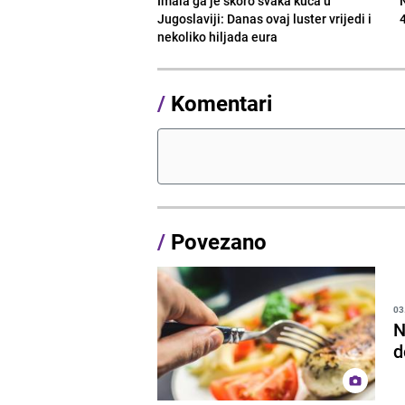
Imala ga je skoro svaka kuća u
Jugoslaviji: Danas ovaj luster vrijedi i
nekoliko hiljada eura
/
Komentari
/
Povezano
03
N
d