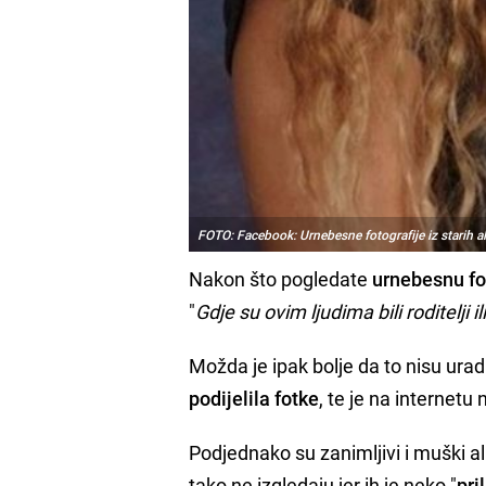
FOTO: Facebook: Urnebesne fotografije iz starih a
Nakon što pogledate
urnebesnu
fo
"
Gdje su ovim ljudima bili roditelji i
Možda je ipak bolje da to nisu uradil
podijelila
fotke
, te je na internetu n
Podjednako su zanimljivi i muški al
tako ne izgledaju jer ih je neko "
pri