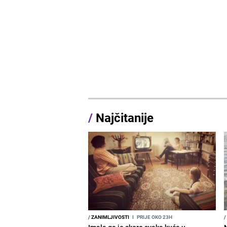
/
Najčitanije
/
ZANIMLJIVOSTI
I
PRIJE OKO 23H
/