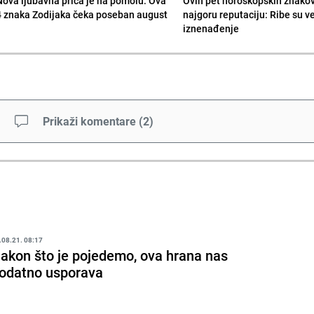
Nova ljubavna priča je na pomolu: Ova
Ovih pet horoskopskih znako
4 znaka Zodijaka čeka poseban august
najgoru reputaciju: Ribe su v
iznenađenje
Prikaži komentare
(
2
)
.08.21. 08:17
akon što je pojedemo, ova hrana nas
odatno usporava