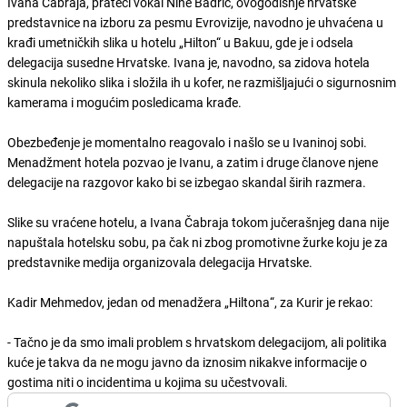
Ivana Čabraja, prateći vokal Nine Badrić, ovogodišnje hrvatske
predstavnice na izboru za pesmu Evrovizije, navodno je uhvaćena u
krađi umetničkih slika u hotelu „Hilton“ u Bakuu, gde je i odsela
delegacija susedne Hrvatske. Ivana je, navodno, sa zidova hotela
skinula nekoliko slika i složila ih u kofer, ne razmišljajući o sigurnosnim
kamerama i mogućim posledicama krađe.
Obezbeđenje je momentalno reagovalo i našlo se u Ivaninoj sobi.
Menadžment hotela pozvao je Ivanu, a zatim i druge članove njene
delegacije na razgovor kako bi se izbegao skandal širih razmera.
Slike su vraćene hotelu, a Ivana Čabraja tokom jučerašnjeg dana nije
napuštala hotelsku sobu, pa čak ni zbog promotivne žurke koju je za
predstavnike medija organizovala delegacija Hrvatske.
Kadir Mehmedov, jedan od menadžera „Hiltona“, za Kurir je rekao:
- Tačno je da smo imali problem s hrvatskom delegacijom, ali politika
kuće je takva da ne mogu javno da iznosim nikakve informacije o
gostima niti o incidentima u kojima su učestvovali.