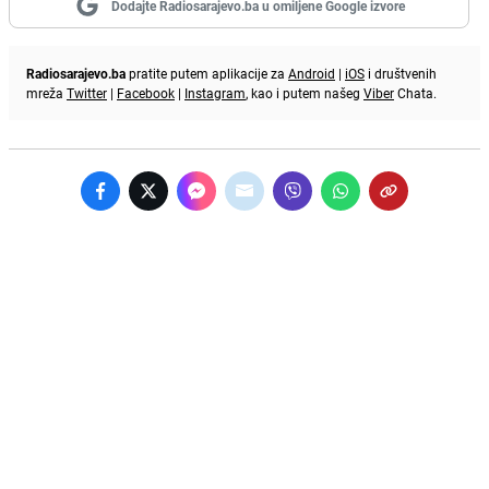
Dodajte Radiosarajevo.ba u omiljene Google izvore
Radiosarajevo.ba
pratite putem aplikacije za
Android
|
iOS
i društvenih
mreža
Twitter
|
Facebook
|
Instagram
, kao i putem našeg
Viber
Chata.