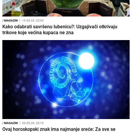
/
MAGAZIN
I
10.06.26. 22:03
Kako odabrati savršenu lubenicu?: Uzgajivači otkrivaju
trikove koje većina kupaca ne zna
/
MAGAZIN
I
06.05.26. 23:15
Ovaj horoskopski znak ima najmanje sreće: Za sve se