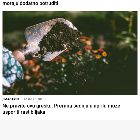
moraju dodatno potruditi
/
MAGAZIN
I
10.04.26. 09:55
Ne pravite ovu grešku: Prerana sadnja u aprilu može
usporiti rast biljaka