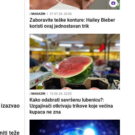
/
MAGAZIN
I
27.07.26. 20:42
Zaboravite teške konture: Hailey Bieber
koristi ovaj jednostavan trik
/
MAGAZIN
I
10.06.26. 22:03
Kako odabrati savršenu lubenicu?:
 izazvao
Uzgajivači otkrivaju trikove koje većina
kupaca ne zna
niti teže