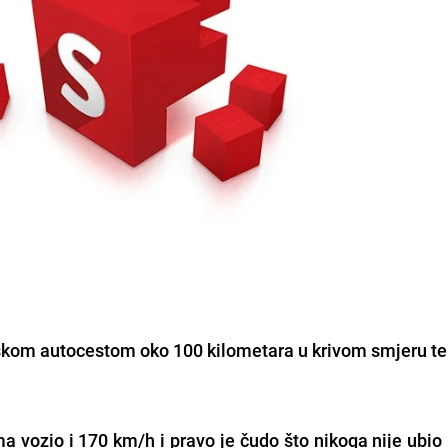
eškom autocestom oko 100 kilometara u krivom smjeru te
 vozio i 170 km/h i pravo je čudo što nikoga nije ubio 