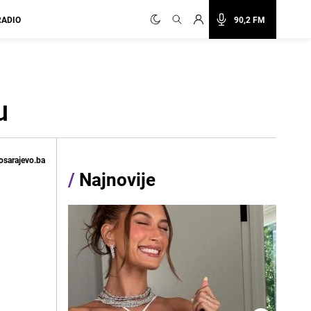
RADIO
90,2 FM
u
osarajevo.ba
/
Najnovije