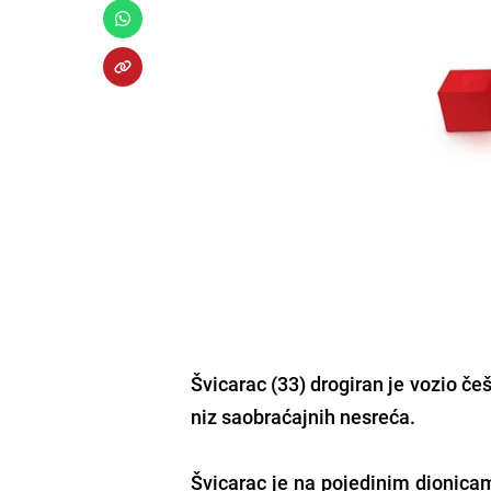
Švicarac (33) drogiran je vozio č
niz saobraćajnih nesreća.
Švicarac je na pojedinim dionicama