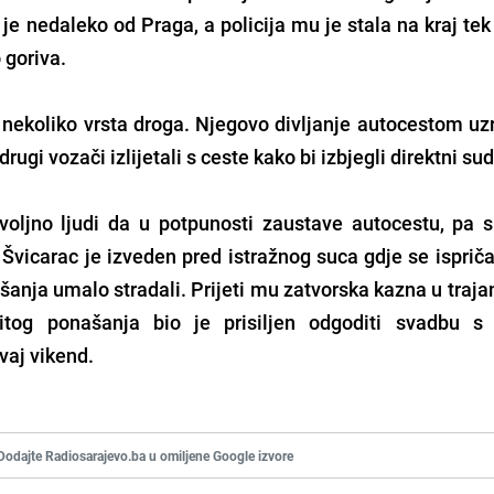
 je nedaleko od Praga, a policija mu je stala na kraj te
 goriva.
 nekoliko vrsta droga. Njegovo divljanje autocestom uz
rugi vozači izlijetali s ceste kako bi izbjegli direktni sud
voljno ljudi da u potpunosti zaustave autocestu, pa s
Švicarac je izveden pred istražnog suca gdje se isprič
nja umalo stradali. Prijeti mu zatvorska kazna u trajan
tog ponašanja bio je prisiljen odgoditi svadbu s
vaj vikend.
Dodajte Radiosarajevo.ba u omiljene Google izvore