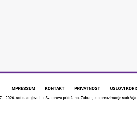
G
IMPRESSUM
KONTAKT
PRIVATNOST
USLOVI KOR
7. - 2026.
radiosarajevo.ba
. Sva prava pridržana. Zabranjeno preuzimanje sadržaja