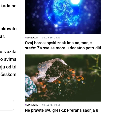
k kada se
rokovalo
ar.
/
MAGAZIN
I
06.05.26. 23:15
Ovaj horoskopski znak ima najmanje
sreće: Za sve se moraju dodatno potruditi
u vozila
ao svima
ju od tri
 češkom
/
MAGAZIN
I
10.04.26. 09:55
Ne pravite ovu grešku: Prerana sadnja u