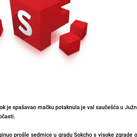
ok je spašavao mačku potaknula je val saučešća u Južno
očasti.
ginuo prošle sedmice u gradu Sokcho s visoke zgrade o