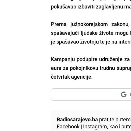
pokušavao izbaviti zaglavljenu m
Prema južnokorejskom zakonu, 
spašavajući ljudske živote mogu b
je spašavao životnju te je na inte
Kampanju podupire udruženje za za
eura za pokojnikovu trudnu suprug
četvrtak agencije.
Radiosarajevo.ba
pratite putem 
Facebook
|
Instagram
, kao i p