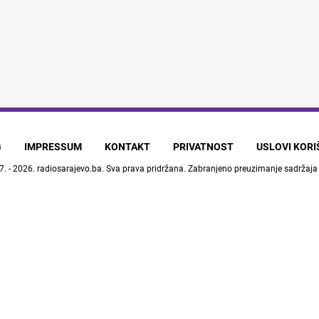
G
IMPRESSUM
KONTAKT
PRIVATNOST
USLOVI KOR
7. - 2026.
radiosarajevo.ba
. Sva prava pridržana. Zabranjeno preuzimanje sadržaja