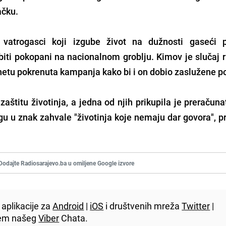
ačku.
vatrogasci koji izgube život na dužnosti gaseći p
iti pokopani na nacionalnom groblju. Kimov je slučaj r
rnetu pokrenuta kampanja kako bi i on dobio zaslužene p
štitu životinja, a jedna od njih prikupila je preračuna
u u znak zahvale "životinja koje nemaju dar govora", p
Dodajte Radiosarajevo.ba u omiljene Google izvore
aplikacije za
Android
|
iOS
i društvenih mreža
Twitter
|
utem našeg
Viber
Chata.