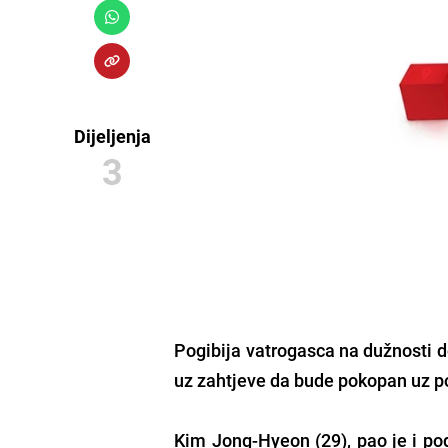
Dijeljenja
3
Pogibija vatrogasca na dužnosti d
uz zahtjeve da bude pokopan uz p
Kim Jong-Hyeon (29), pao je i po