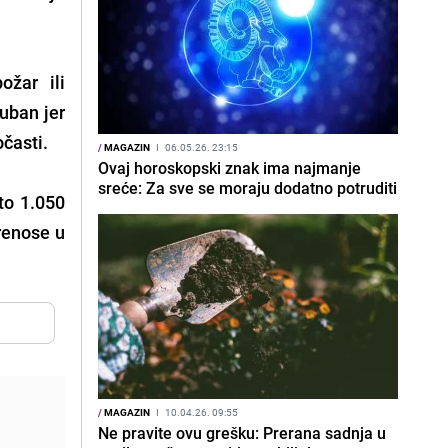
ožar ili
uban jer
očasti.
/
MAGAZIN
I
06.05.26. 23:15
Ovaj horoskopski znak ima najmanje
sreće: Za sve se moraju dodatno potruditi
to 1.050
renose u
/
MAGAZIN
I
10.04.26. 09:55
Ne pravite ovu grešku: Prerana sadnja u