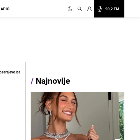
RADIO
90,2 FM
osarajevo.ba
/
Najnovije