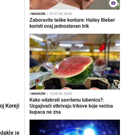
/
MAGAZIN
I
27.07.26. 20:42
Zaboravite teške konture: Hailey Bieber
koristi ovaj jednostavan trik
/
MAGAZIN
I
10.06.26. 22:03
Kako odabrati savršenu lubenicu?:
j Koreji
Uzgajivači otkrivaju trikove koje većina
kupaca ne zna
dakle je