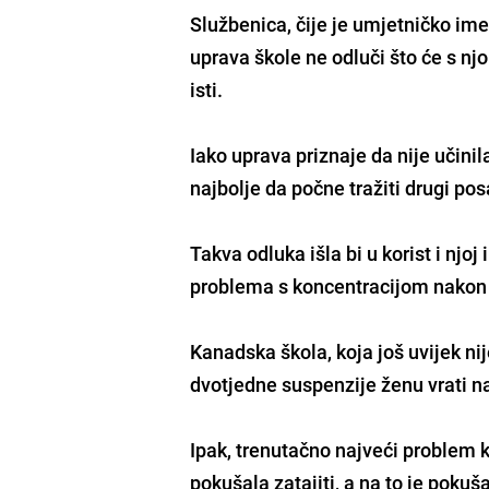
Službenica, čije je umjetničko im
uprava škole ne odluči što će s njo
isti.
Iako uprava priznaje da nije učinil
najbolje da počne tražiti drugi pos
Takva odluka išla bi u korist i njoj
problema s koncentracijom nakon s
Kanadska škola, koja još uvijek n
dvotjedne suspenzije ženu vrati n
Ipak, trenutačno najveći problem 
pokušala zatajiti, a na to je pokuš