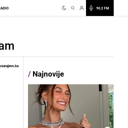
RADIO
90,2 FM
ram
osarajevo.ba
/
Najnovije