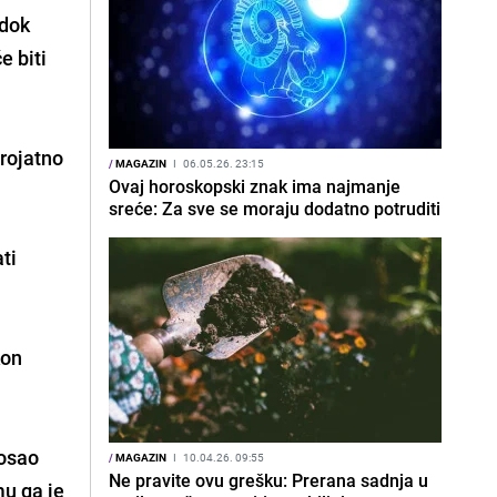
 dok
e biti
erojatno
/
MAGAZIN
I
06.05.26. 23:15
Ovaj horoskopski znak ima najmanje
sreće: Za sve se moraju dodatno potruditi
ati
kon
.
posao
/
MAGAZIN
I
10.04.26. 09:55
Ne pravite ovu grešku: Prerana sadnja u
mu ga je