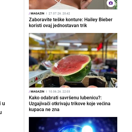
/
MAGAZIN
I
27.07.26. 20:42
Zaboravite teške konture: Hailey Bieber
koristi ovaj jednostavan trik
/
MAGAZIN
I
10.06.26. 22:03
Kako odabrati savršenu lubenicu?:
i u
Uzgajivači otkrivaju trikove koje većina
kupaca ne zna
u