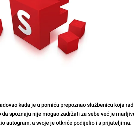
adovao kada je u porniću prepoznao službenicu koja rad
io da spoznaju nije mogao zadržati za sebe već je marljiv
o autogram, a svoje je otkriće podijelio i s prijateljima.