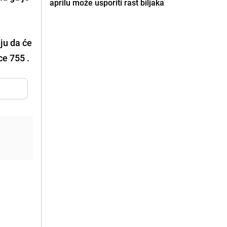
aprilu može usporiti rast biljaka
ju da će
ce 755 .