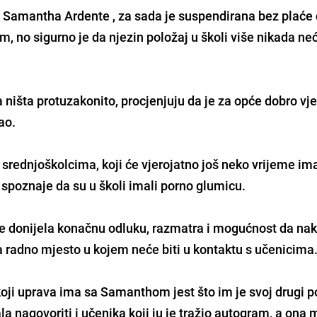
e Samantha Ardente , za sada je suspendirana bez plaće
m, no sigurno je da njezin položaj u školi više nikada neć
a ništa protuzakonito, procjenjuju da je za opće dobro vj
ao.
 i srednjoškolcima, koji će vjerojatno još neko vrijeme im
poznaje da su u školi imali porno glumicu.
ije donijela konačnu odluku, razmatra i mogućnost da na
a radno mjesto u kojem neće biti u kontaktu s učenicima
koji uprava ima sa Samanthom jest što im je svoj drugi 
ala nagovoriti i učenika koji ju je tražio autogram, a ona 