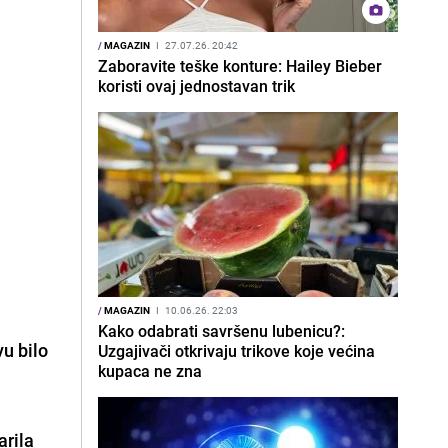
/
MAGAZIN
I
27.07.26. 20:42
Zaboravite teške konture: Hailey Bieber
koristi ovaj jednostavan trik
/
MAGAZIN
I
10.06.26. 22:03
Kako odabrati savršenu lubenicu?:
vu bilo
Uzgajivači otkrivaju trikove koje većina
kupaca ne zna
arila