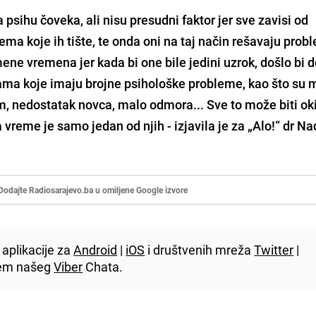
 psihu čoveka, ali nisu presudni faktor jer sve zavisi od
lema koje ih tište, te onda oni na taj način rešavaju pro
ene vremena jer kada bi one bile jedini uzrok, došlo bi 
ama koje imaju brojne psihološke probleme, kao što su 
 nedostatak novca, malo odmora... Sve to može biti ok
 vreme je samo jedan od njih - izjavila je za „Alo!“ dr N
Dodajte Radiosarajevo.ba u omiljene Google izvore
aplikacije za
Android
|
iOS
i društvenih mreža
Twitter
|
utem našeg
Viber
Chata.