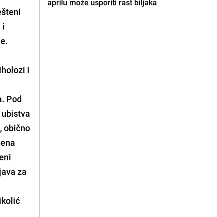
aprilu može usporiti rast biljaka
ešteni
 i
e.
holozi i
a. Pod
 ubistva
, obično
mena
eni
java za
ikolić