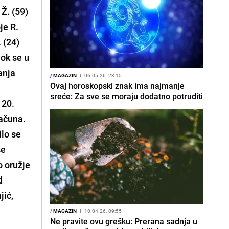
Ž. (59)
je R.
 (24)
ok se u
anja
/
MAGAZIN
I
06.05.26. 23:15
Ovaj horoskopski znak ima najmanje
sreće: Za sve se moraju dodatno potruditi
 20.
računa.
ilo se
se
o oružje
d
jić,
/
MAGAZIN
I
10.04.26. 09:55
Ne pravite ovu grešku: Prerana sadnja u