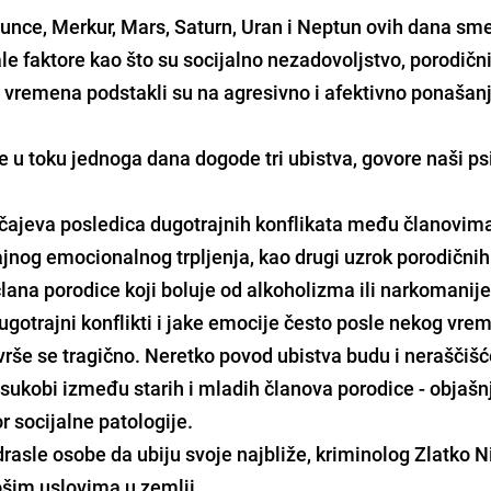
nce, Merkur, Mars, Saturn, Uran i Neptun ovih dana sm
le faktore kao što su socijalno nezadovoljstvo, porodični
 vremena podstakli su na agresivno i afektivno ponašanj
e u toku jednoga dana dogode tri ubistva, govore naši psi
lučajeva posledica dugotrajnih konflikata među članovim
ajnog emocionalnog trpljenja, kao drugi uzrok porodičnih
lana porodice koji boluje od alkoholizma ili narkomanije
otrajni konflikti i jake emocije često posle nekog vre
avrše se tragično. Neretko povod ubistva budu i neraščišć
 sukobi između starih i mladih članova porodice - objašn
r socijalne patologije.
drasle osobe da ubiju svoje najbliže, kriminolog Zlatko N
lošim uslovima u zemlji.