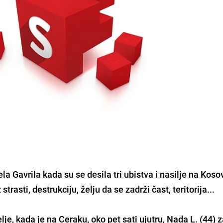
a Gavrila kada su se desila tri ubistva i nasilje na Koso
strasti, destrukciju, želju da se zadrži čast, teritorija...
lje, kada je na Ceraku, oko pet sati ujutru, Nada L. (44) z