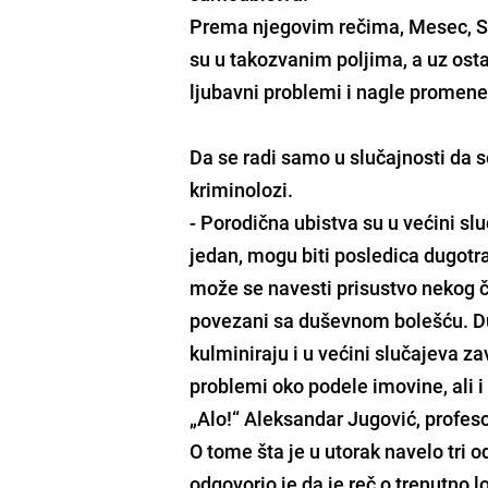
Prema njegovim rečima, Mesec, Su
su u takozvanim poljima, a uz osta
ljubavni problemi i nagle promene
Da se radi samo u slučajnosti da s
kriminolozi.
- Porodična ubistva su u većini s
jedan, mogu biti posledica dugotr
može se navesti prisustvo nekog č
povezani sa duševnom bolešću. Dug
kulminiraju i u većini slučajeva z
problemi oko podele imovine, ali i
„Alo!“ Aleksandar Jugović, profeso
O tome šta je u utorak navelo tri o
odgovorio je da je reč o trenutno 