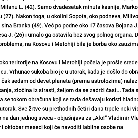
 Milanu L. (42). Samo dvadesetak minuta kasnije, Marko 
 (27). Nakon toga, u okolini Sopota, oko podneva, Milivo
 sina Branka (49). Već po podne oko 17 časova Bojana J.
a J. (26) i umalo ga ostavila bez svog polnog organa. D
 problema, na Kosovu i Metohiji bila je borba oko zauzim
ko teritorije na Kosovu i Metohiji počela je prošle srede
ncu. Vrhunac sukoba bio je u utorak, kada je došlo do ob
, čak sedam od devet planeta (prema astrolozima) nalaz
ja, zločina iz strasti, željom da se zadrži čast... Tada 
da se tokom obračuna koji se tada dešavaju koristi hladn
 utorak. Sve žrtve su prethodnih četiri dana trpele neki vi
o na dan jednog sveca - objašnjava za „Alo!“ Vladimir Vla
 i oktobar meseci koji će navoditi labilne osobe na