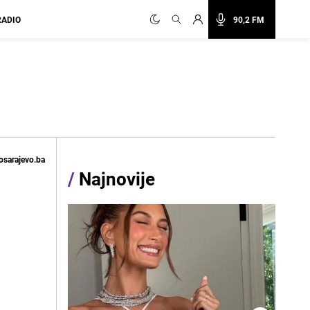
RADIO
90,2 FM
osarajevo.ba
/
Najnovije