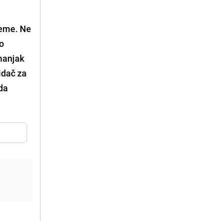
bleme. Ne
do
manjak
idač za
ada