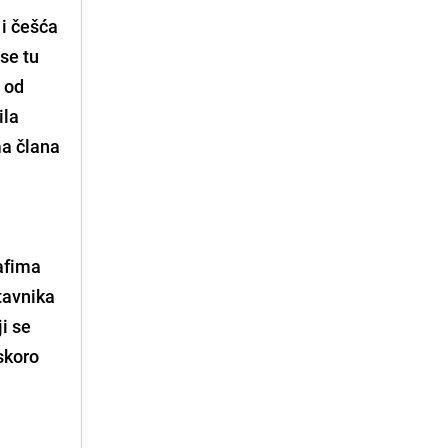
 i češća
 se tu
m od
ila
ma člana
rafima
tavnika
i se
skoro