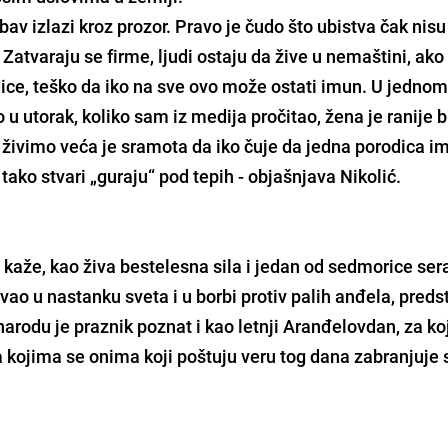
av izlazi kroz prozor. Pravo je čudo što ubistva čak nisu
 Zatvaraju se firme, ljudi ostaju da žive u nemaštini, ako
dice, teško da iko na sve ovo može ostati imun. U jedno
 u utorak, koliko sam iz medija pročitao, žena je ranije b
j živimo veća je sramota da iko čuje da jedna porodica i
tako stvari „guraju“ pod tepih - objašnjava Nikolić.
 kaže, kao živa bestelesna sila i jedan od sedmorice se
vao u nastanku sveta i u borbi protiv palih anđela, preds
arodu je praznik poznat i kao letnji Aranđelovdan, za koj
 kojima se onima koji poštuju veru tog dana zabranjuje 