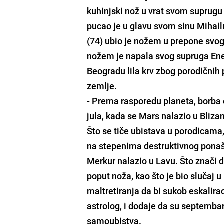
kuhinjski nož u vrat svom suprugu
pucao je u glavu svom sinu Mihailu
(74) ubio je nožem u prepone svog
nožem je napala svog supruga Enes
Beogradu lila krv zbog porodičnih
zemlje.
- Prema rasporedu planeta, borba o
jula, kada se Mars nalazio u Bliza
Što se tiče ubistava u porodicama
na stepenima destruktivnog ponašan
Merkur nalazio u Lavu. Što znači 
poput noža, kao što je bio slučaj u
maltretiranja da bi sukob eskalira
astrolog, i dodaje da su septembar
samoubistva.