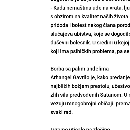
- Kada nemaština uđe na vrata, ljub
s obzirom na kvalitet naših života.
pridoda i bolest nekog člana poro
slučajeva ubistva, koje se dogodilo
duševni bolesnik. U sredini u kojo
koji ima psihičkih problema, pa se 
Borba sa palim anđelima
Arhangel Gavrilo je, kako predanje
najbližih božjem prestolu, učestvo
zlih sila predvođenih Satanom. U n
vezuju mnogobrojni običaji, prema
svaki rad.
I vreme uticalo na zločine