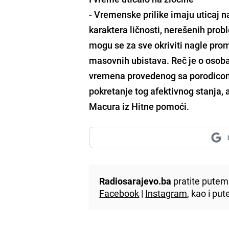
- Vremenske prilike imaju uticaj na
karaktera ličnosti, nerešenih prob
mogu se za sve okriviti nagle prom
masovnih ubistava. Reč je o osob
vremena provedenog sa porodicom,
pokretanje tog afektivnog stanja, a
Macura iz Hitne pomoći.
Radiosarajevo.ba
pratite putem 
Facebook
|
Instagram
, kao i p