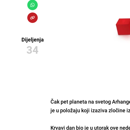
Dijeljenja
34
Čak pet planeta na svetog Arhangel
je u položaju koji izaziva zločine iz 
Krvavi dan bio je u utorak ove nede