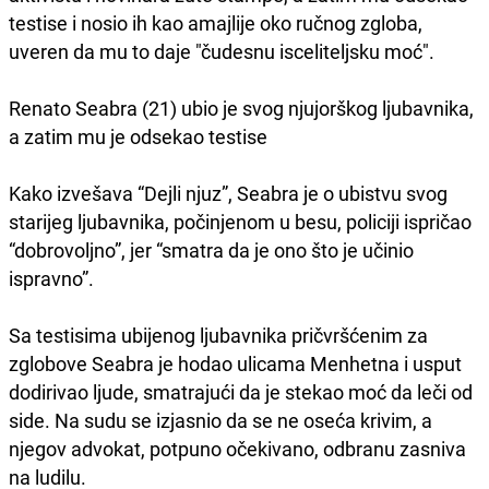
testise i nosio ih kao amajlije oko ručnog zgloba,
uveren da mu to daje "čudesnu isceliteljsku moć".
Renato Seabra (21) ubio je svog njujorškog ljubavnika,
a zatim mu je odsekao testise
Kako izvešava “Dejli njuz”, Seabra je o ubistvu svog
starijeg ljubavnika, počinjenom u besu, policiji ispričao
“dobrovoljno”, jer “smatra da je ono što je učinio
ispravno”.
Sa testisima ubijenog ljubavnika pričvršćenim za
zglobove Seabra je hodao ulicama Menhetna i usput
dodirivao ljude, smatrajući da je stekao moć da leči od
side. Na sudu se izjasnio da se ne oseća krivim, a
njegov advokat, potpuno očekivano, odbranu zasniva
na ludilu.