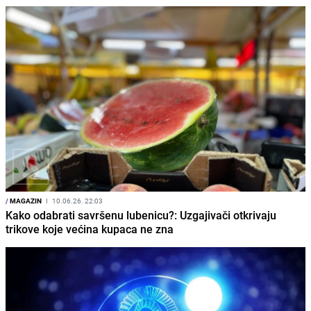
/
MAGAZIN
I
10.06.26. 22:03
Kako odabrati savršenu lubenicu?: Uzgajivači otkrivaju
trikove koje većina kupaca ne zna