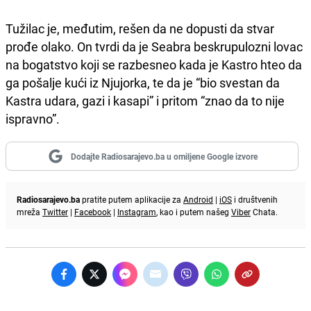
Tužilac je, međutim, rešen da ne dopusti da stvar
prođe olako. On tvrdi da je Seabra beskrupulozni lovac
na bogatstvo koji se razbesneo kada je Kastro hteo da
ga pošalje kući iz Njujorka, te da je “bio svestan da
Kastra udara, gazi i kasapi” i pritom “znao da to nije
ispravno”.
Dodajte Radiosarajevo.ba u omiljene Google izvore
Radiosarajevo.ba
pratite putem aplikacije za
Android
|
iOS
i društvenih
mreža
Twitter
|
Facebook
|
Instagram
, kao i putem našeg
Viber
Chata.