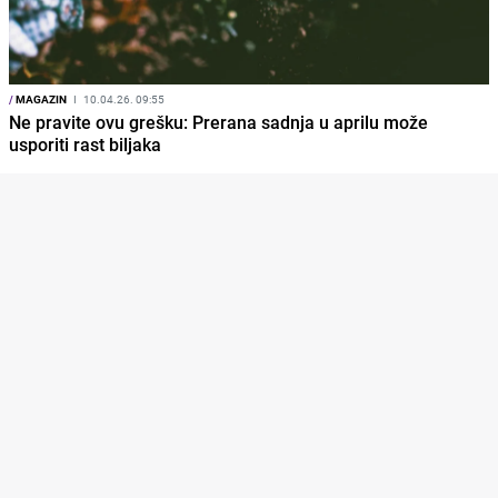
/
MAGAZIN
I
10.04.26. 09:55
Ne pravite ovu grešku: Prerana sadnja u aprilu može
usporiti rast biljaka