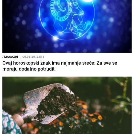
/
MAGAZIN
I
06.05.26. 23:15
Ovaj horoskopski znak ima najmanje sreće: Za sve se
moraju dodatno potruditi