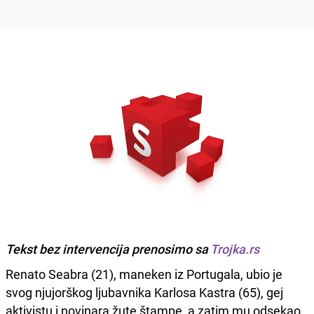
Tekst bez intervencija prenosimo sa
Trojka.rs
Renato Seabra (21), maneken iz Portugala, ubio je
svog njujorškog ljubavnika Karlosa Kastra (65), gej
aktivistu i novinara žute štampe, a zatim mu odsekao