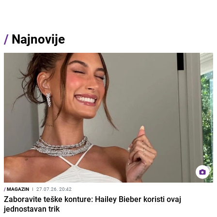
/
Najnovije
/
MAGAZIN
I
27.07.26. 20:42
Zaboravite teške konture: Hailey Bieber koristi ovaj
jednostavan trik