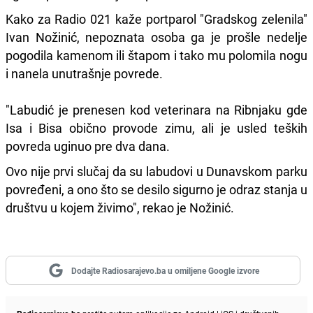
Kako za Radio 021 kaže portparol "Gradskog zelenila"
Ivan Nožinić, nepoznata osoba ga je prošle nedelje
pogodila kamenom ili štapom i tako mu polomila nogu
i nanela unutrašnje povrede.
"Labudić je prenesen kod veterinara na Ribnjaku gde
Isa i Bisa obično provode zimu, ali je usled teških
povreda uginuo pre dva dana.
Ovo nije prvi slučaj da su labudovi u Dunavskom parku
povređeni, a ono što se desilo sigurno je odraz stanja u
društvu u kojem živimo", rekao je Nožinić.
Dodajte Radiosarajevo.ba u omiljene Google izvore