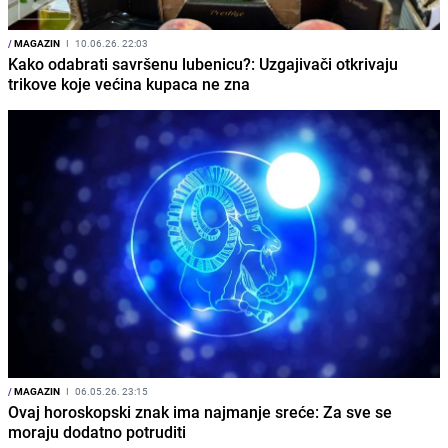
/
MAGAZIN
I
10.06.26. 22:03
Kako odabrati savršenu lubenicu?: Uzgajivači otkrivaju
trikove koje većina kupaca ne zna
/
MAGAZIN
I
06.05.26. 23:15
Ovaj horoskopski znak ima najmanje sreće: Za sve se
moraju dodatno potruditi