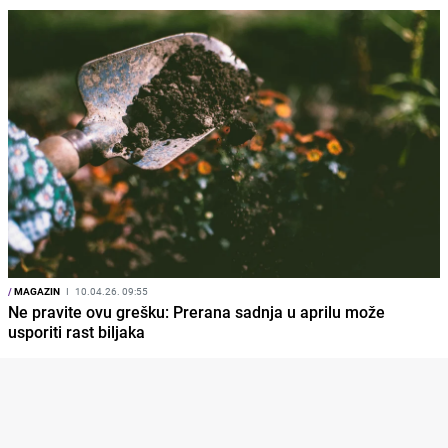
/
MAGAZIN
I
10.04.26. 09:55
Ne pravite ovu grešku: Prerana sadnja u aprilu može
usporiti rast biljaka