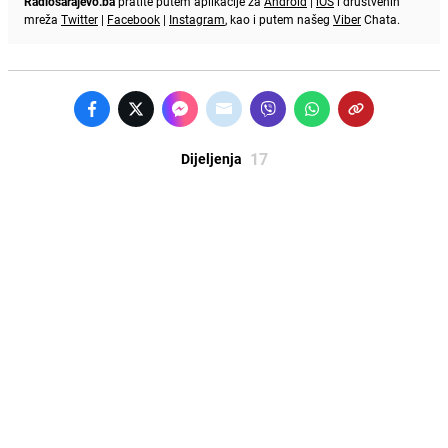
Radiosarajevo.ba
pratite putem aplikacije za
Android
|
iOS
i društvenih
mreža
Twitter
|
Facebook
|
Instagram
, kao i putem našeg
Viber
Chata.
17
Dijeljenja