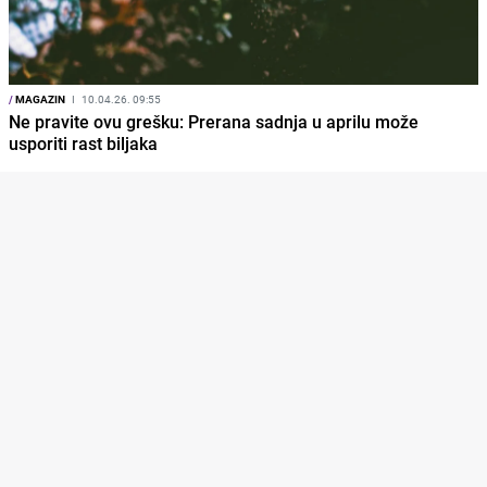
/
MAGAZIN
I
10.04.26. 09:55
Ne pravite ovu grešku: Prerana sadnja u aprilu može
usporiti rast biljaka