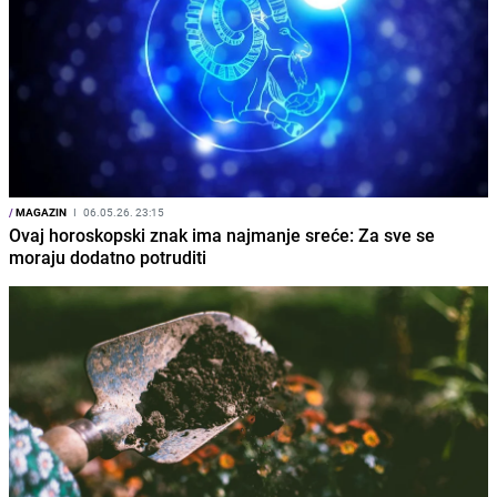
/
MAGAZIN
I
06.05.26. 23:15
Ovaj horoskopski znak ima najmanje sreće: Za sve se
moraju dodatno potruditi