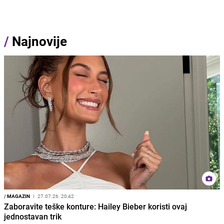
/
Najnovije
/
MAGAZIN
I
27.07.26. 20:42
Zaboravite teške konture: Hailey Bieber koristi ovaj
jednostavan trik