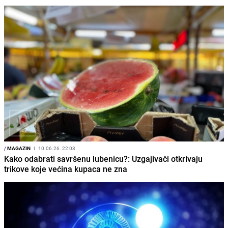
/
MAGAZIN
I
10.06.26. 22:03
Kako odabrati savršenu lubenicu?: Uzgajivači otkrivaju
trikove koje većina kupaca ne zna