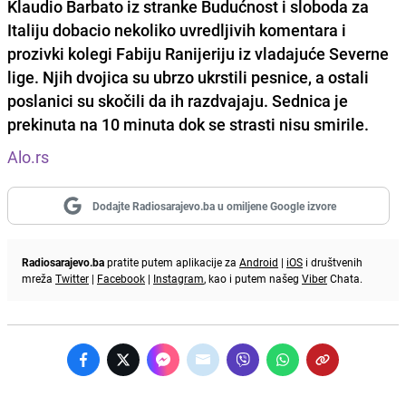
Klaudio Barbato iz stranke Budućnost i sloboda za
Italiju dobacio nekoliko uvredljivih komentara i
prozivki kolegi Fabiju Ranijeriju iz vladajuće Severne
lige. Njih dvojica su ubrzo ukrstili pesnice, a ostali
poslanici su skočili da ih razdvajaju. Sednica je
prekinuta na 10 minuta dok se strasti nisu smirile.
Alo.rs
Dodajte Radiosarajevo.ba u omiljene Google izvore
Radiosarajevo.ba
pratite putem aplikacije za
Android
|
iOS
i društvenih
mreža
Twitter
|
Facebook
|
Instagram
, kao i putem našeg
Viber
Chata.