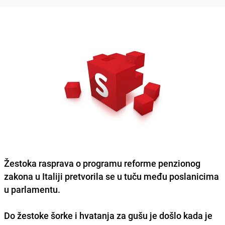
Žestoka rasprava o programu reforme penzionog
zakona u Italiji pretvorila se u tuču među poslanicima
u parlamentu.
Do žestoke šorke i hvatanja za gušu je došlo kada je