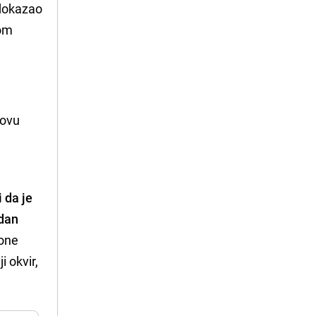
 dokazao
tom
novu
 da je
odan
hone
i okvir,