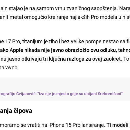
izajn stajao je na samom vrhu zvaničnog saopštenja. Nar
enit metal omogućio kreiranje najlakših Pro modela u histo
 17 Pro, titanijum je tiho i bez velike pompe nestao sa f
Iako Apple nikada nije javno obrazložio ovu odluku, tehn
jnu jasno otkrivaju tri ključna razloga za ovaj zaokret
. To
 naravno.
tografiju Cvijanović: "Iza nje je mjesto gdje su ubijani Srebreničani"
vanja čipova
moramo se vratiti na iPhone 15 Pro lansiranje.
Ti modeli 