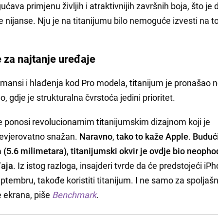
ava primjenu življih i atraktivnijih završnih boja, što je
 nijanse. Nju je na titanijumu bilo nemoguće izvesti na 
e za najtanje uređaje
ormansi i hlađenja kod Pro modela, titanijum je pronašao 
 gdje je strukturalna čvrstoća jedini prioritet.
 se ponosi revolucionarnim titanijumskim dizajnom koji je
nevjerovatno snažan.
Naravno
,
tako to kaže Apple
.
Budući
a (5.6 milimetara)
,
titanijumski okvir je ovdje bio neoph
đaja
. Iz istog razloga, insajderi tvrde da će predstojeći iP
ptembru, takođe koristiti titanijum. I ne samo za spoljašnj
 ekrana, piše
Benchmark
.