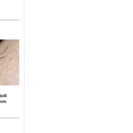
judi
snim