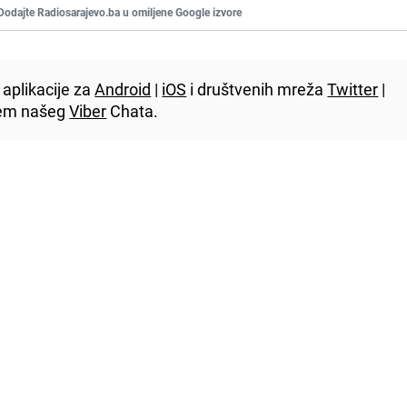
Dodajte Radiosarajevo.ba u omiljene Google izvore
aplikacije za
Android
|
iOS
i društvenih mreža
Twitter
|
utem našeg
Viber
Chata.