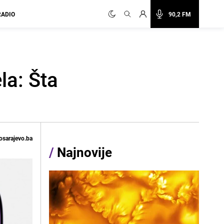
RADIO
90,2 FM
la: Šta
osarajevo.ba
/
Najnovije