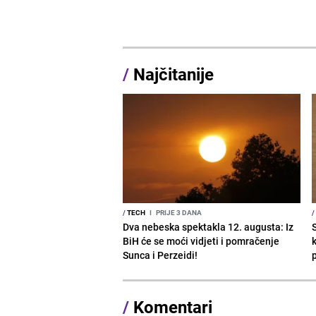
/
Najčitanije
/
TECH
I
PRIJE 3 DANA
/
Dva nebeska spektakla 12. augusta: Iz
BiH će se moći vidjeti i pomračenje
Sunca i Perzeidi!
/
Komentari