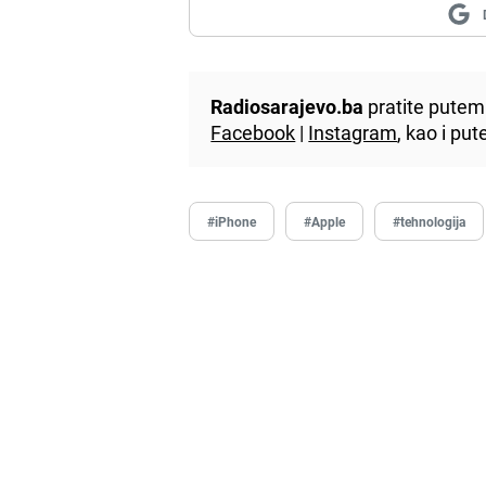
Radiosarajevo.ba
pratite putem 
Facebook
|
Instagram
, kao i p
#iPhone
#Apple
#tehnologija