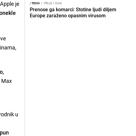
 Apple je
/
TECH
I
PRIJE 1 DAN
Prenose ga komarci: Stotine ljudi diljem
donekle
Europe zaraženo opasnim virusom
ove
dinama,
o,
o Max
ovodnik u
 pun