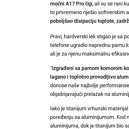
moćni A17 Pro čip
, ali su se rani
to privremeno riješio softverskim 
poboljšao disipaciju toplote
,
zadrž
Pravi, hardverski lek stigao je sa 
telefone ugradio naprednu parnu k
ali je za njenu maksimalnu efikasno
"
Izgrađeni sa parnom komorom koju 
lagano i toplotno provodljivo alu
donose naše najbolje performanse 
objašnjavajući prelazak na alumin
Iako je titanijum vrhunski materijal
poređenju sa aluminijumom. Kod mo
aluminijuma, dok je titanijum bio 