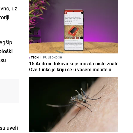
avno, uz
riji
legšip
ološki
/
TECH
I
PRIJE OKO 3H
 su
15 Android trikova koje možda niste znali:
Ove funkcije kriju se u vašem mobitelu
su uveli