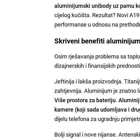
aluminijumski unibody uz parnu 
cijelog kućišta. Rezultat? Novi A19
performanse u odnosu na prethodni
Skriveni benefiti aluminiju
Osim rješavanja problema sa toplot
dizajnerskih i finansijskih prednost
Jeftinija i lakša proizvodnja. Titan
zahtjevnija. Aluminijum je znatno 
Više prostora za bateriju
.
Aluminij
kamere (koji sada udomljava i dr
dijelu telefona za ugradnju primjet
Bolji signal i nove nijanse. Antensk