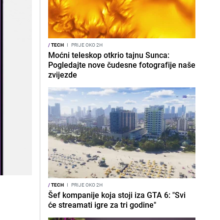
/
TECH
I
PRIJE OKO 2H
Moćni teleskop otkrio tajnu Sunca:
Pogledajte nove čudesne fotografije naše
zvijezde
/
TECH
I
PRIJE OKO 2H
Šef kompanije koja stoji iza GTA 6: "Svi
će streamati igre za tri godine"