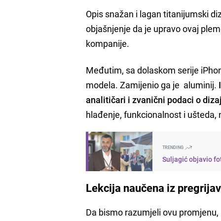
Opis snažan i lagan titanijumski d
objašnjenje da je upravo ovaj plem
kompanije.
Međutim, sa dolaskom serije iPhone
modela. Zamijenio ga je aluminij.
analitičari i zvanični podaci o diza
hlađenje, funkcionalnost i ušteda,
TRENDING
Suljagić objavio fo
Lekcija naučena iz pregrija
Da bismo razumjeli ovu promjenu, 