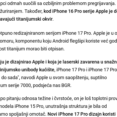
 kupci odmah suočili sa ozbiljnim problemom pregrijavanja.
ažuriranjem. Također,
kod iPhone 16 Pro serije Apple je 
avajući titanijumski okvir
.
potpuno redizajniranom serijom iPhone 17 Pro. Apple je u 
omoru, komponentu koju Android flegšipi koriste već go
st titanijum morao biti otpisan.
je dizajnirao Apple i koja je laserski zavarena u snažn
minijumsko unibody kućište
, iPhone 17 Pro i iPhone 17 Pr
do sada", navodi Apple u svom saopštenju, suptilno
ijum serije 7000, podsjeća nas BGR.
 po pitanju odnosa težine i čvrstoće, on je loš toplotni pr
dela iPhone 15 Pro, unutrašnja struktura je bila od
samo spoljašnji omotač.
Novi iPhone 17 Pro dizajn koristi