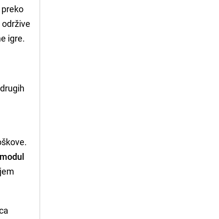
e preko
e održive
e igre.
 drugih
roškove.
 modul
njem
ica