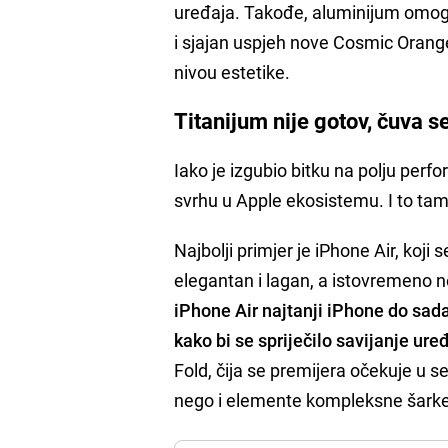
uređaja. Takođe, aluminijum omoguć
i sjajan uspjeh nove Cosmic Orange
nivou estetike.
Titanijum nije gotov, čuva s
Iako je izgubio bitku na polju perf
svrhu u Apple ekosistemu. I to tamo,
Najbolji primjer je iPhone Air, koji
elegantan i lagan, a istovremeno 
iPhone Air najtanji iPhone do sad
kako bi se spriječilo savijanje ure
Fold, čija se premijera očekuje u se
nego i elemente kompleksne šarke