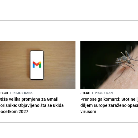
TECH
I
PRIJE 2 DANA
/
TECH
I
PRIJE 1 DAN
Stiže velika promjena za Gmail
Prenose ga komarci: Stotine l
korisnike: Objavljeno šta se ukida
diljem Europe zaraženo opa
početkom 2027.
virusom