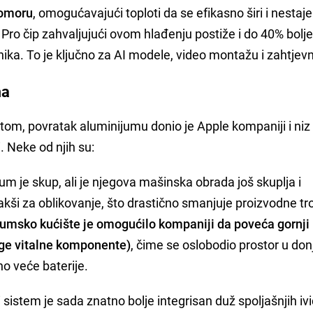
komoru
, omogućavajući toploti da se efikasno širi i nestaj
 Pro čip zahvaljujući ovom hlađenju postiže i do 40% bolj
ka. To je ključno za AI modele, video montažu i zahtjevn
ma
om, povratak aluminijumu donio je Apple kompaniji i niz
i. Neke od njih su:
ijum je skup, ali je njegova mašinska obrada još skuplja i
lakši za oblikovanje, što drastično smanjuje proizvodne t
umsko kućište je omogućilo kompaniji da poveća gornji
uge vitalne komponente)
, čime se oslobodio prostor u do
no veće baterije.
i sistem je sada znatno bolje integrisan duž spoljašnjih iv