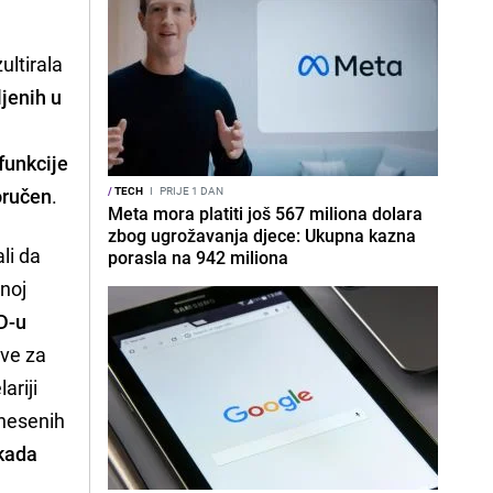
ultirala
ljenih u
funkcije
poručen
.
/
TECH
I
PRIJE 1 DAN
Meta mora platiti još 567 miliona dolara
zbog ugrožavanja djece: Ukupna kazna
ali da
porasla na 942 miliona
vnoj
D-u
ove za
ariji
dnesenih
 kada