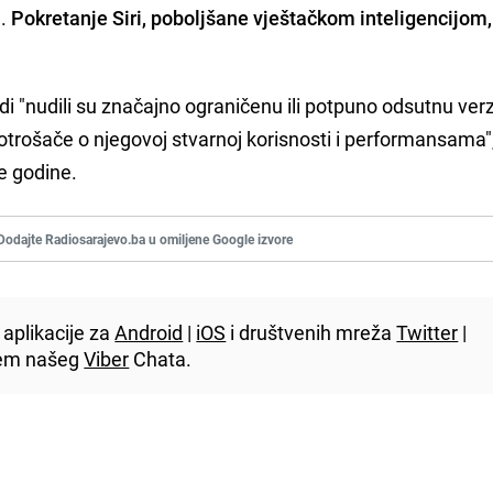
e.
Pokretanje Siri, poboljšane vještačkom inteligencijom,
.
 "nudili su značajno ograničenu ili potpuno odsutnu verz
otrošače o njegovoj stvarnoj korisnosti i performansama"
e godine.
Dodajte Radiosarajevo.ba u omiljene Google izvore
aplikacije za
Android
|
iOS
i društvenih mreža
Twitter
|
utem našeg
Viber
Chata.