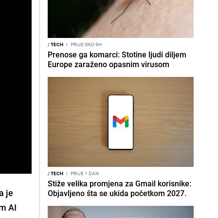
/
TECH
I
PRIJE OKO 9H
Prenose ga komarci: Stotine ljudi diljem
Europe zaraženo opasnim virusom
/
TECH
I
PRIJE 1 DAN
Stiže velika promjena za Gmail korisnike:
a je
Objavljeno šta se ukida početkom 2027.
m AI