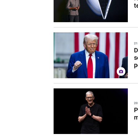
t
21
D
s
p
20
P
m