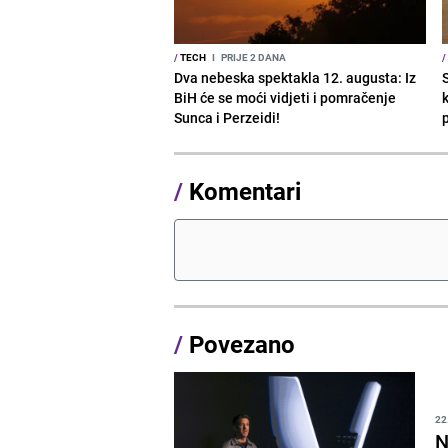
/
TECH
I
PRIJE 2 DANA
/
Dva nebeska spektakla 12. augusta: Iz
BiH će se moći vidjeti i pomračenje
Sunca i Perzeidi!
/
Komentari
/
Povezano
22
N