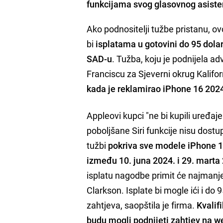
funkcijama svog glasovnog asisten
Ako podnositelji tužbe pristanu, ov
bi
isplatama u gotovini do 95 dola
SAD-u
. Tužba, koju je podnijela 
Franciscu za Sjeverni okrug Kaliforn
kada je reklamirao iPhone 16 2024. 
Appleovi kupci "ne bi kupili uređaje 
poboljšane Siri funkcije nisu dos
tužbi
pokriva sve modele iPhone 1
između 10. juna 2024. i 29. marta
isplatu nagodbe primit će najmanje
Clarkson. Isplate bi mogle ići i do 
zahtjeva, saopštila je firma.
Kvalif
budu mogli podnijeti zahtjev na w