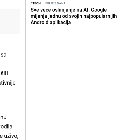
/
TECH
I
PRIJE 2 DANA
Sve veće oslanjanje na AI: Google
mijenja jednu od svojih najpopularnijih
Android aplikacija
 sa
šili
tivnije
dnu
vodila
e uživo,