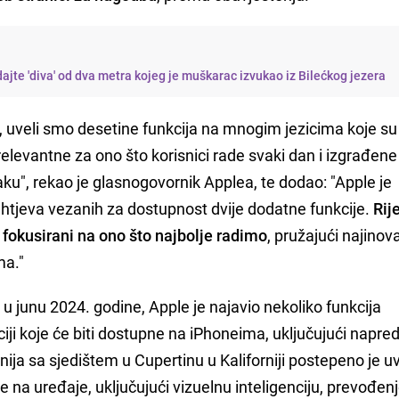
dajte 'diva' od dva metra kojeg je muškarac izvukao iz Bilećkog jezera
, uveli smo desetine funkcija na mnogim jezicima koje su
relevantne za ono što korisnici rade svaki dan i izgrađene
ku", rekao je glasnogovornik Applea, te dodao: "Apple je
htjeva vezanih za dostupnost dvije dodatne funkcije.
Rije
 fokusirani na ono što najbolje radimo
, pružajući najinova
ma."
u junu 2024. godine, Apple je najavio nekoliko funkcija
ciji koje će biti dostupne na iPhoneima, uključujući napre
nija sa sjedištem u Cupertinu u Kaliforniji postepeno je u
e na uređaje, uključujući vizuelnu inteligenciju, prevođenj