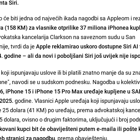
ta Siri.
o će biti jedna od najvećih ikada nagodbi sa Appleom i rez
ra (158 KM) za vlasnike otprilike 37 miliona iPhonea kup
advokatska kancelarija Clarkson na saveznom sudu u San
ije, tvrdi da je
Apple reklamirao uskoro dostupne Siri AI 
godine – ali da novi i poboljšani Siri još uvijek nije is
koji ispunjavaju uslove ili bi platili znatno manje da su zn
tupne", navodi se u sudskom podnesku. Nagodba u kolekti
6, iPhone 15 i iPhone 15 Pro Max uređaje kupljene u SA
 2025.
godine. Vlasnici Apple uređaja koji ispunjavaju usl
 25 dolara (41 KM) po uređaju, prema advokatskoj kancel
95 dolara, ovisno o drugim faktorima, uključujući i broj po
ikovani kupci bit će obaviješteni putem e-maila ili pošte
eb stranici za nagodbu
, prema obavještenju.