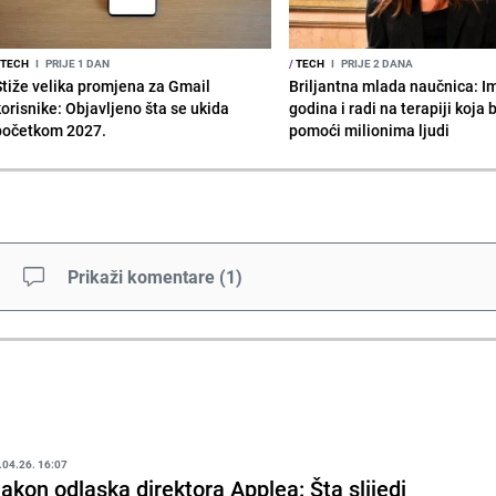
TECH
I
PRIJE 1 DAN
/
TECH
I
PRIJE 2 DANA
Stiže velika promjena za Gmail
Briljantna mlada naučnica: I
korisnike: Objavljeno šta se ukida
godina i radi na terapiji koja
početkom 2027.
pomoći milionima ljudi
Prikaži komentare
(
1
)
.04.26. 16:07
akon odlaska direktora Applea: Šta slijedi