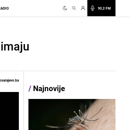
RADIO
90,2 FM
 imaju
osarajevo.ba
/
Najnovije