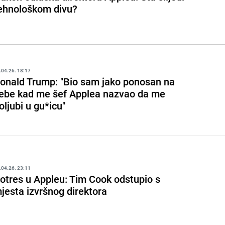
ehnološkom divu?
.04.26. 18:17
onald Trump: "Bio sam jako ponosan na
ebe kad me šef Applea nazvao da me
oljubi u gu*icu"
.04.26. 23:11
otres u Appleu: Tim Cook odstupio s
jesta izvršnog direktora