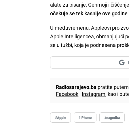
alate za pisanje, Genmoji i čišćenj
očekuje se tek kasnije ove godine
U međuvremenu, Appleovi proizvodi
Apple Intelligencea, obmanjujući p
se u tužbi, koja je podnesena prošl
Radiosarajevo.ba
pratite putem 
Facebook
|
Instagram
, kao i p
#Apple
#iPhone
#nagodba