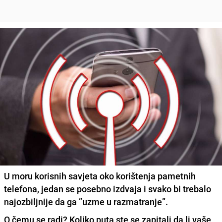
U moru korisnih savjeta oko korištenja pametnih
telefona, jedan se posebno izdvaja i svako bi trebalo
najozbiljnije da ga ”uzme u razmatranje”.
O čemu se radi? Koliko puta ste se zapitali da li vaše