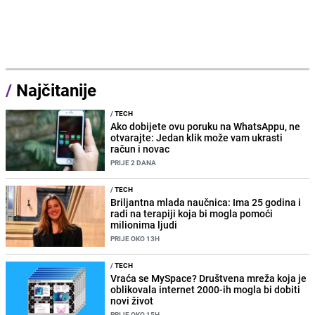
/
Najčitanije
/
TECH
Ako dobijete ovu poruku na WhatsAppu, ne
otvarajte: Jedan klik može vam ukrasti
račun i novac
PRIJE 2 DANA
/
TECH
Briljantna mlada naučnica: Ima 25 godina i
radi na terapiji koja bi mogla pomoći
milionima ljudi
PRIJE OKO 13H
/
TECH
Vraća se MySpace? Društvena mreža koja je
oblikovala internet 2000-ih mogla bi dobiti
novi život
PRIJE OKO 15H