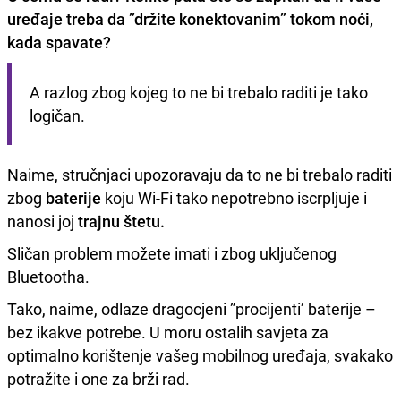
uređaje treba da ”držite konektovanim” tokom noći,
kada spavate?
A razlog zbog kojeg to ne bi trebalo raditi je tako 
logičan.
Naime, stručnjaci upozoravaju da to ne bi trebalo raditi
zbog
baterije
koju Wi-Fi tako nepotrebno iscrpljuje i
nanosi joj
trajnu štetu.
Sličan problem možete imati i zbog uključenog
Bluetootha.
Tako, naime, odlaze dragocjeni ”procijenti’ baterije –
bez ikakve potrebe. U moru ostalih savjeta za
optimalno korištenje vašeg mobilnog uređaja, svakako
potražite i one za brži rad.