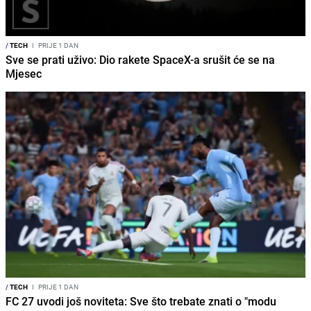
/
TECH
I
PRIJE 1 DAN
Sve se prati uživo: Dio rakete SpaceX-a srušit će se na
Mjesec
/
TECH
I
PRIJE 1 DAN
FC 27 uvodi još noviteta: Sve što trebate znati o "modu