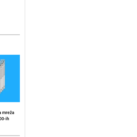
a mreža
00-ih