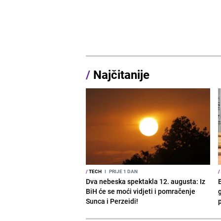
/
Najčitanije
/
TECH
I
PRIJE 1 DAN
/
Dva nebeska spektakla 12. augusta: Iz
BiH će se moći vidjeti i pomračenje
g
Sunca i Perzeidi!