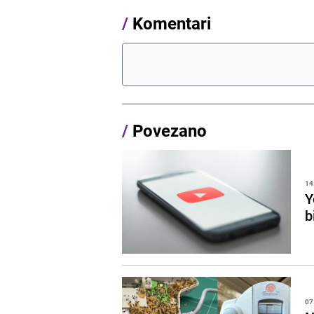
/
Komentari
/
Povezano
14
Y
b
07