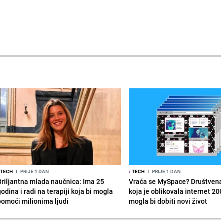
TECH
I
PRIJE 1 DAN
/
TECH
I
PRIJE 1 DAN
Briljantna mlada naučnica: Ima 25
Vraća se MySpace? Društven
odina i radi na terapiji koja bi mogla
koja je oblikovala internet 20
pomoći milionima ljudi
mogla bi dobiti novi život