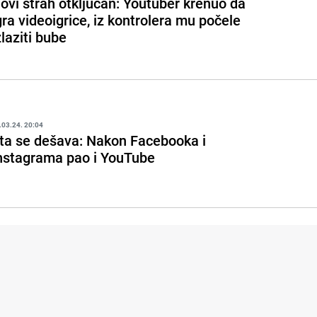
ovi strah otključan: Youtuber krenuo da
gra videoigrice, iz kontrolera mu počele
zlaziti bube
.03.24. 20:04
ta se dešava: Nakon Facebooka i
nstagrama pao i YouTube