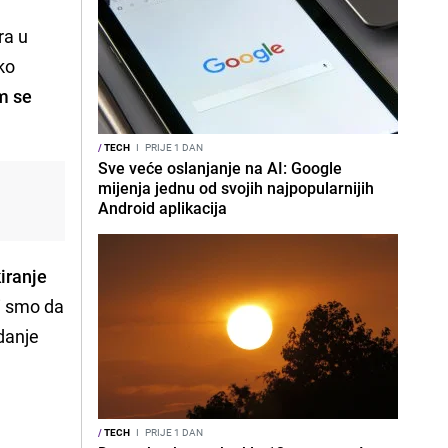
ra u
ko
m se
/
TECH
I
PRIJE 1 DAN
Sve veće oslanjanje na AI: Google
mijenja jednu od svojih najpopularnijih
Android aplikacija
iranje
li smo da
danje
/
TECH
I
PRIJE 1 DAN