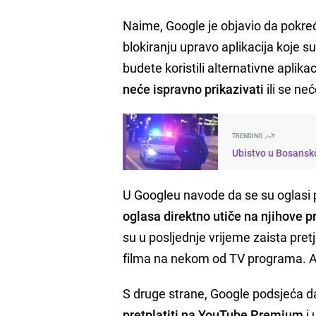
Naime, Google je objavio da pokreć
blokiranju upravo aplikacija koje 
budete koristili alternativne aplik
neće ispravno prikazivati
ili se ne
TRENDING
Ubistvo u Bosansko
U Googleu navode da se su oglasi po
oglasa direktno utiče na njihove p
su u posljednje vrijeme zaista pre
filma na nekom od TV programa. Al
S druge strane, Google podsjeća da
pretplatiti na YouTube Premium
i 