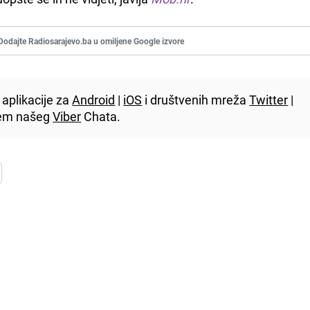
Dodajte Radiosarajevo.ba u omiljene Google izvore
aplikacije za
Android
|
iOS
i društvenih mreža
Twitter
|
utem našeg
Viber
Chata.