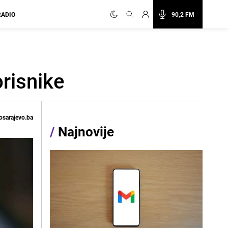
RADIO
90,2 FM
orisnike
osarajevo.ba
/
Najnovije