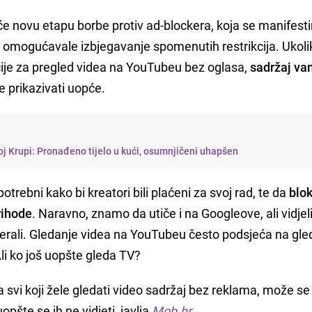
e novu etapu borbe protiv ad-blockera, koja se manifesti
su omogućavale izbjegavanje spomenutih restrikcija. Ukoli
acije za pregled videa na YouTubeu bez oglasa,
sadržaj va
će prikazivati uopće.
j Krupi: Pronađeno tijelo u kući, osumnjičeni uhapšen
trebni kako bi kreatori bili plaćeni za svoj rad, te da
blok
rihode
. Naravno, znamo da utiče i na Googleove, ali vidje
tjerali. Gledanje videa na YouTubeu često podsjeća na gle
i ko još uopšte gleda TV?
 svi koji žele gledati video sadržaj bez reklama, može se
uopšte se ih ne vidjeti, javlja
Mob.hr
.