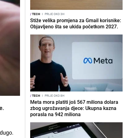
/
TECH
I
PRIJE OKO 3H
Stiže velika promjena za Gmail korisnike:
Objavljeno šta se ukida početkom 2027.
/
TECH
I
PRIJE OKO 8H
Meta mora platiti još 567 miliona dolara
e.
zbog ugrožavanja djece: Ukupna kazna
porasla na 942 miliona
adugo.