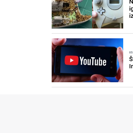
N
i
i
05
Š
I