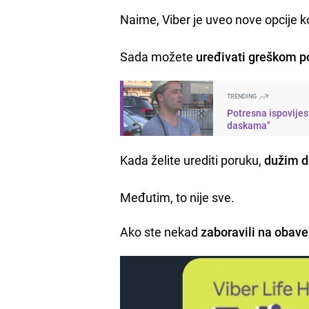
Naime, Viber je uveo nove opcije k
Sada možete
uređivati greškom p
TRENDING
Potresna ispovijes
daskama"
Kada želite urediti poruku,
dužim do
Međutim, to nije sve.
Ako ste nekad
zaboravili na obav