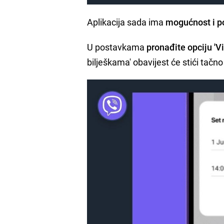
Aplikacija sada ima
mogućnost i p
U postavkama
pronađite opciju 'Viš
bilješkama' obavijest će stići tačno