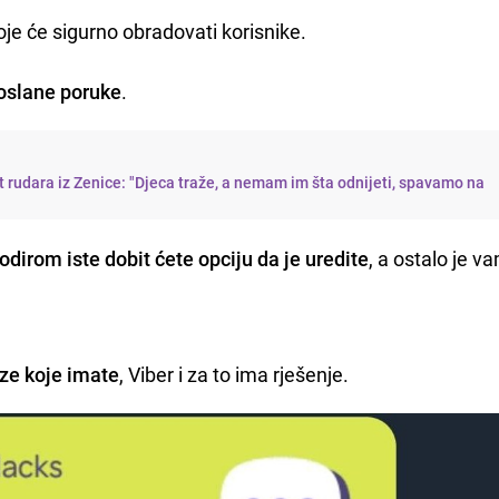
oje će sigurno obradovati korisnike.
oslane poruke
.
t rudara iz Zenice: "Djeca traže, a nemam im šta odnijeti, spavamo na
dirom iste dobit ćete opciju da je uredite
, a ostalo je v
eze koje imate
, Viber i za to ima rješenje.