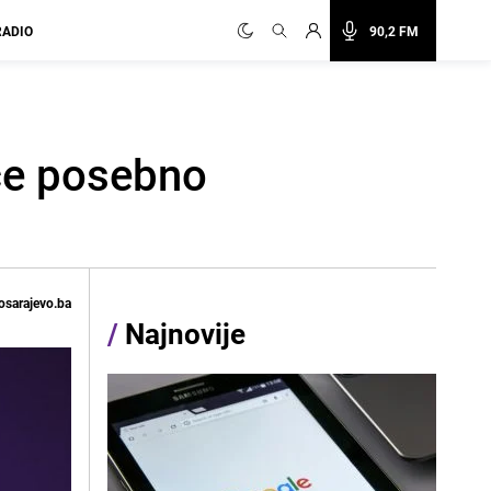
RADIO
90,2 FM
će posebno
osarajevo.ba
/
Najnovije