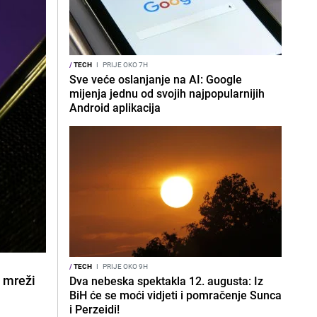
/
TECH
I
PRIJE OKO 7H
Sve veće oslanjanje na AI: Google
mijenja jednu od svojih najpopularnijih
Android aplikacija
/
TECH
I
PRIJE OKO 9H
j mreži
Dva nebeska spektakla 12. augusta: Iz
BiH će se moći vidjeti i pomračenje Sunca
i Perzeidi!