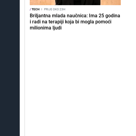
/
TECH
I
PRIJE OKO 23H
Briljantna mlada naučnica: Ima 25 godina
i radi na terapiji koja bi mogla pomoći
milionima ljudi