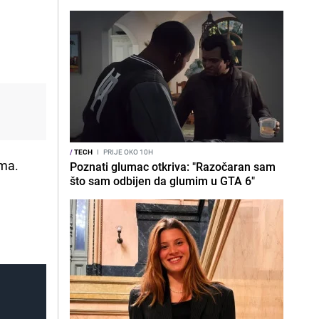
/
TECH
I
PRIJE OKO 10H
ama.
Poznati glumac otkriva: "Razočaran sam
što sam odbijen da glumim u GTA 6"