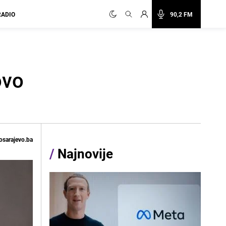
RADIO
90,2 FM
ovo
osarajevo.ba
/
Najnovije