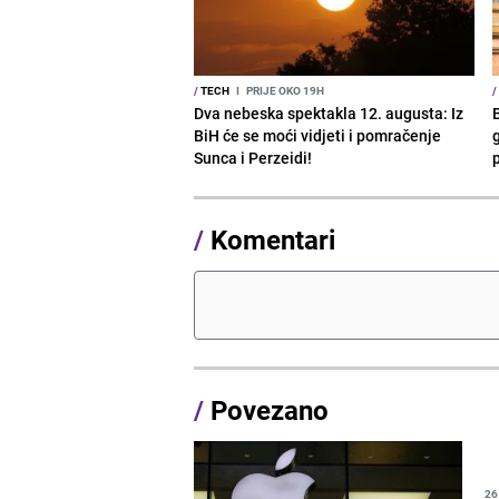
/
TECH
I
PRIJE OKO 19H
/
Dva nebeska spektakla 12. augusta: Iz
BiH će se moći vidjeti i pomračenje
g
Sunca i Perzeidi!
/
Komentari
/
Povezano
26