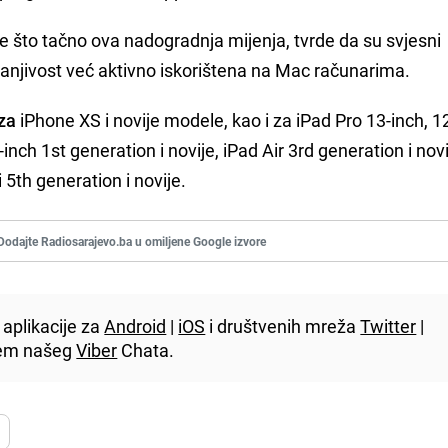
me što tačno ova nadogradnja mijenja, tvrde da su svjesni
a ranjivost već aktivno iskorištena na Mac računarima.
 za
iPhone XS i novije modele, kao i za iPad Pro 13-inch, 1
-inch 1st generation i novije, iPad Air 3rd generation i novi
i 5th generation i novije.
Dodajte Radiosarajevo.ba u omiljene Google izvore
aplikacije za
Android
|
iOS
i društvenih mreža
Twitter
|
utem našeg
Viber
Chata.