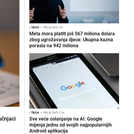
/
TECH
I
PRIJE OKO 1H
Meta mora platiti još 567 miliona dolara
zbog ugrožavanja djece: Ukupna kazna
porasla na 942 miliona
/
TECH
I
PRIJE OKO 17H
učnjaci
Sve veće oslanjanje na AI: Google
mijenja jednu od svojih najpopularnijih
Android aplikacija