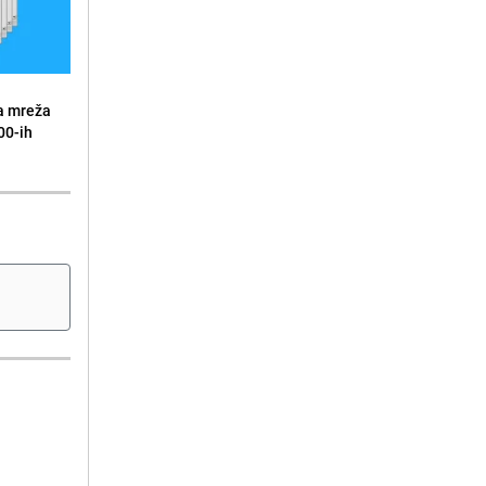
a mreža
00-ih