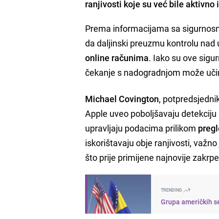
ranjivosti koje su već bile aktivno
Prema informacijama sa sigurnosn
da daljinski preuzmu kontrolu nad 
online računima
. Iako su ove sig
čekanje s nadogradnjom može učini
Michael Covington
, potpredsjednik
Apple uveo poboljšavaju detekciju i 
upravljaju podacima prilikom
pregl
iskorištavaju obje ranjivosti, važno
što prije primijene najnovije zakrpe
TRENDING
Grupa američkih s