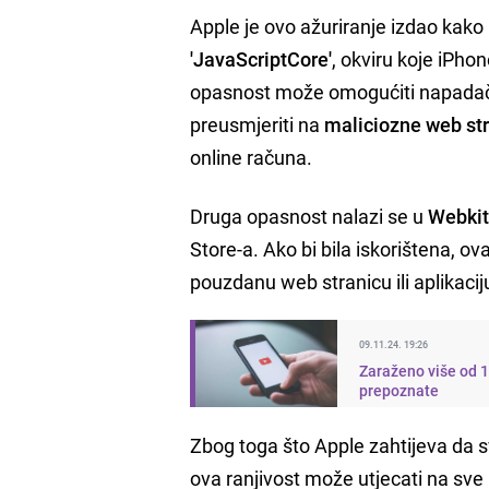
Apple je ovo ažuriranje izdao kako b
'JavaScriptCore'
, okviru koje iPho
opasnost može omogućiti napadačim
preusmjeriti na
maliciozne web st
online računa.
Druga opasnost nalazi se u
Webkit
Store-a. Ako bi bila iskorištena, 
pouzdanu web stranicu ili aplikacij
09.11.24. 19:26
Zaraženo više od 1
prepoznate
Zbog toga što Apple zahtijeva da s
ova ranjivost može utjecati na sve