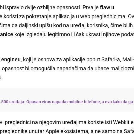
i ispravio dvije ozbiljne opasnosti. Prva je
flaw u
ne koristi za pokretanje aplikacija u web preglednicima. O
a da daljinski upišu kod na uređaj korisnika, čime bi ih
ranice
koje izgledaju legitimno ili čak ukrasti njihove poda
 engineu
, koji je osnova za aplikacije poput Safari-a, Mail
ova opasnost bi omogućila napadačima da ubace maliciozn
u.
.500 uređaja: Opasan virus napada mobilne telefone, a evo kako da ga
vi preglednici na njegovim uređajima koriste isti Webkit 
 preglednike unutar Apple ekosistema, a ne samo na Safa