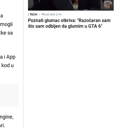
va
/
TECH
I
PRIJE OKO 21H
Poznati glumac otkriva: "Razočaran sam
 mogli
što sam odbijen da glumim u GTA 6"
tke sa
-a i App
i kod u
engine,
ri.