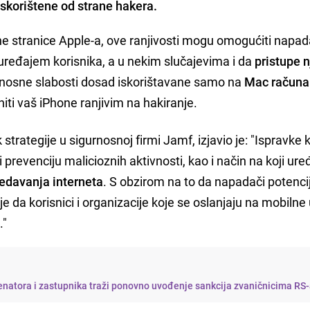
 iskorištene od strane hakera.
e stranice Apple-a, ove ranjivosti mogu omogućiti napa
uređajem korisnika, a u nekim slučajevima i da
pristupe 
urnosne slabosti dosad iskorištavane samo na
Mac računa
ti vaš iPhone ranjivim na hakiranje.
 strategije u sigurnosnoj firmi Jamf, izjavio je: "Ispravke k
prevenciju malicioznih aktivnosti, kao i način na koji uređ
edavanja interneta
. S obzirom na to da napadači potenci
 je da korisnici i organizacije koje se oslanjaju na mobilne
."
enatora i zastupnika traži ponovno uvođenje sankcija zvaničnicima RS