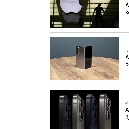
A
k
12
A
p
09
A
n