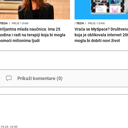
TECH
I
PRIJE 1 DAN
/
TECH
I
PRIJE 1 DAN
Briljantna mlada naučnica: Ima 25
Vraća se MySpace? Društven
odina i radi na terapiji koja bi mogla
koja je oblikovala internet 20
pomoći milionima ljudi
mogla bi dobiti novi život
Prikaži komentare
(
0
)
.10.24. 16:50