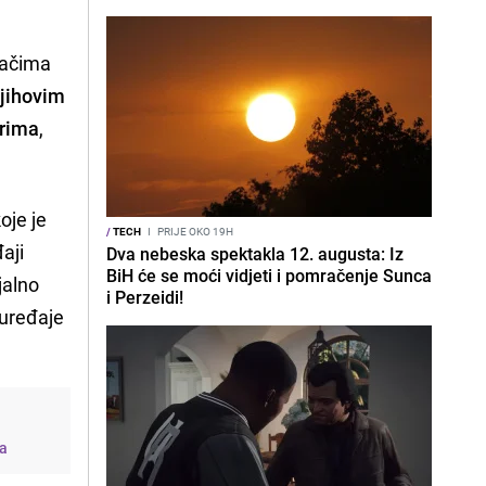
dačima
njihovim
rima
,
oje je
/
TECH
I
PRIJE OKO 19H
aji
Dva nebeska spektakla 12. augusta: Iz
BiH će se moći vidjeti i pomračenje Sunca
jalno
i Perzeidi!
 uređaje
-a