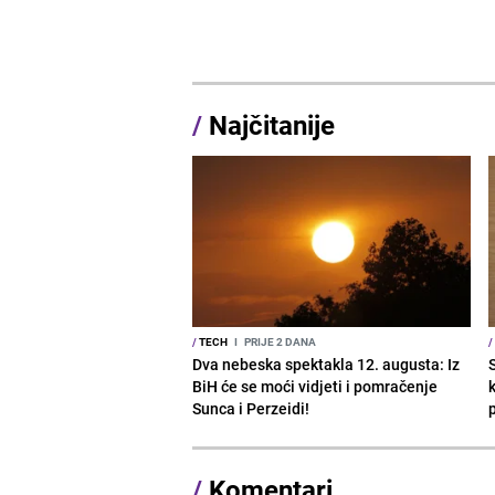
/
Najčitanije
/
TECH
I
PRIJE 2 DANA
/
Dva nebeska spektakla 12. augusta: Iz
BiH će se moći vidjeti i pomračenje
Sunca i Perzeidi!
/
Komentari