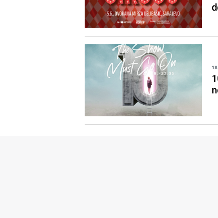
d
18
1
n