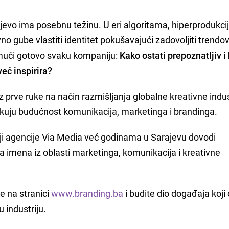
evo ima posebnu težinu. U eri algoritama, hiperprodukci
o gube vlastiti identitet pokušavajući zadovoljiti trendov
 muči gotovo svaku kompaniju:
Kako ostati prepoznatljiv i 
eć inspirira?
 prve ruke na način razmišljanja globalne kreativne indust
kuju budućnost komunikacija, marketinga i brandinga.
iji agencije Via Media već godinama u Sarajevu dovodi
ka imena iz oblasti marketinga, komunikacija i kreativne
te na stranici
www.branding.ba
i budite dio događaja koji
u industriju.