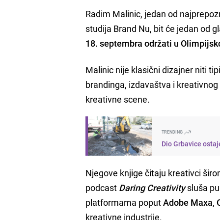
Radim Malinic, jedan od najprepozn
studija Brand Nu, bit će jedan od 
18. septembra održati u Olimpijs
Malinic nije klasični dizajner niti 
brandinga, izdavaštva i kreativnog
kreativne scene.
TRENDING
Dio Grbavice ostaj
Njegove knjige čitaju kreativci širo
podcast
Daring Creativity
sluša pu
platformama poput
Adobe Maxa
,
kreativne industrije.