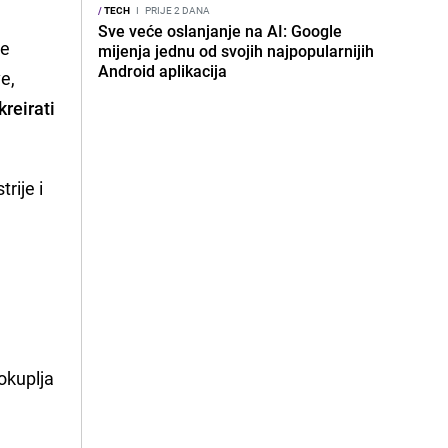
/
TECH
I
PRIJE 2 DANA
Sve veće oslanjanje na AI: Google
je
mijenja jednu od svojih najpopularnijih
Android aplikacija
e,
kreirati
rije i
 okuplja