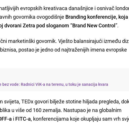
atljivijih evropskih kreativaca današnjice i osnivač lond
glavnih govornika ovogodišnje
Branding konferencije, koja
koj dvorani Zetra pod sloganom “Brand New Control
”.
tipični marketinški govornik. Vješto balansirajući između di
 biznisa, postao je jedno od najtraženijih imena evropske
e bez vode: Radnici ViK-a na terenu, u toku je sanacija kvara
m svijeta, TEDx govori bilježe stotine hiljada pregleda, do
blika u više od 160 zemalja. Nastupao je na globalnim
OFF-a
i
FITC-a
, konferencijama koje okupljaju sam vrh sv