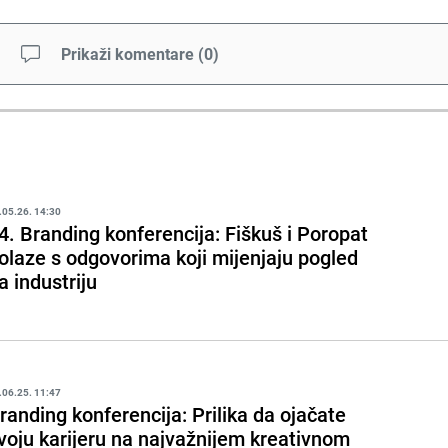
Prikaži komentare
(
0
)
.05.26. 14:30
4. Branding konferencija: Fiškuš i Poropat
olaze s odgovorima koji mijenjaju pogled
a industriju
.06.25. 11:47
randing konferencija: Prilika da ojačate
voju karijeru na najvažnijem kreativnom