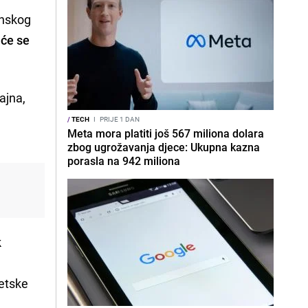
onskog
 će se
zajna,
/
TECH
I
PRIJE 1 DAN
Meta mora platiti još 567 miliona dolara
zbog ugrožavanja djece: Ukupna kazna
porasla na 942 miliona
k
jetske