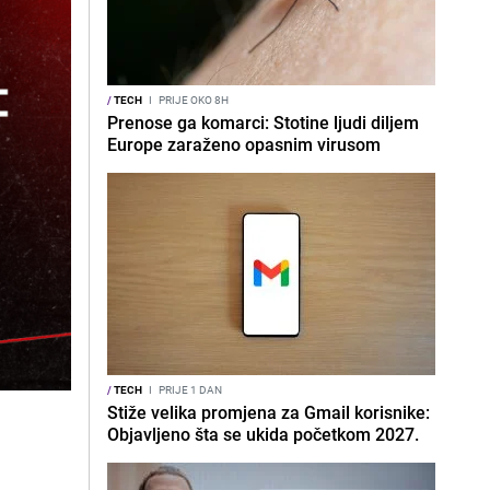
/
TECH
I
PRIJE OKO 8H
Prenose ga komarci: Stotine ljudi diljem
Europe zaraženo opasnim virusom
/
TECH
I
PRIJE 1 DAN
Stiže velika promjena za Gmail korisnike:
Objavljeno šta se ukida početkom 2027.