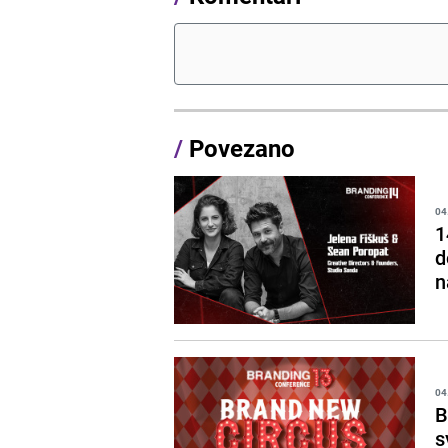
/
Povezano
04
1
d
n
04
B
s