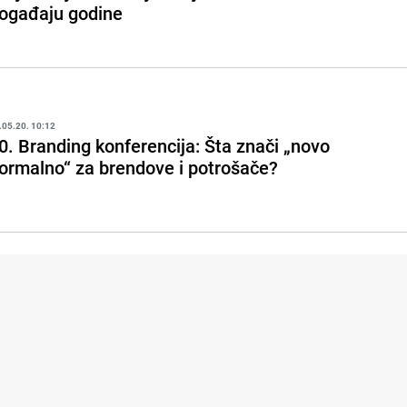
ogađaju godine
.05.20. 10:12
0. Branding konferencija: Šta znači „novo
ormalno“ za brendove i potrošače?