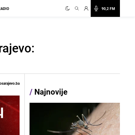
RADIO
90,2 FM
rajevo:
osarajevo.ba
/
Najnovije