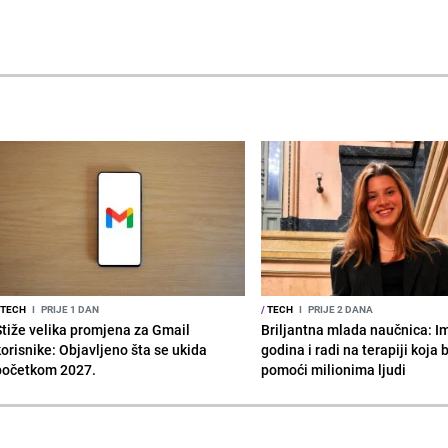
TECH
I
PRIJE 1 DAN
/
TECH
I
PRIJE 2 DANA
Stiže velika promjena za Gmail
Briljantna mlada naučnica: I
korisnike: Objavljeno šta se ukida
godina i radi na terapiji koja
početkom 2027.
pomoći milionima ljudi