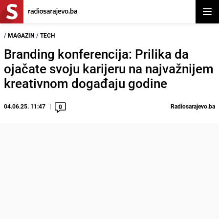
Otvor
/
MAGAZIN
/
TECH
Branding konferencija: Prilika da
ojačate svoju karijeru na najvažnijem
kreativnom događaju godine
04.06.25. 11:47
Radiosarajevo.ba
0