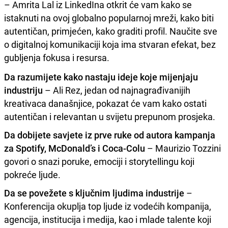
– Amrita Lal iz LinkedIna otkrit će vam kako se
istaknuti na ovoj globalno popularnoj mreži, kako biti
autentičan, primjećen, kako graditi profil. Naučite sve
o digitalnoj komunikaciji koja ima stvaran efekat, bez
gubljenja fokusa i resursa.
Da razumijete kako nastaju ideje koje mijenjaju
industriju
– Ali Rez, jedan od najnagrađivanijih
kreativaca današnjice, pokazat će vam kako ostati
autentičan i relevantan u svijetu prepunom prosjeka.
Da dobijete savjete iz prve ruke od autora kampanja
za Spotify, McDonald’s i Coca-Colu
– Maurizio Tozzini
govori o snazi poruke, emociji i storytellingu koji
pokreće ljude.
Da se povežete s ključnim ljudima industrije
–
Konferencija okuplja top ljude iz vodećih kompanija,
agencija, institucija i medija, kao i mlade talente koji