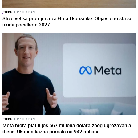
/
TECH
I
PRIJE 1 DAN
Stiže velika promjena za Gmail korisnike: Objavljeno šta se
ukida početkom 2027.
/
TECH
I
PRIJE 1 DAN
Meta mora platiti još 567 miliona dolara zbog ugrožavanja
djece: Ukupna kazna porasla na 942 miliona