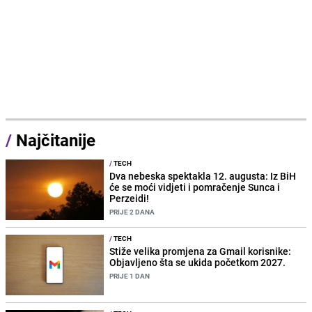
/
Najčitanije
/
TECH
Dva nebeska spektakla 12. augusta: Iz BiH
će se moći vidjeti i pomračenje Sunca i
Perzeidi!
PRIJE 2 DANA
/
TECH
Stiže velika promjena za Gmail korisnike:
Objavljeno šta se ukida početkom 2027.
PRIJE 1 DAN