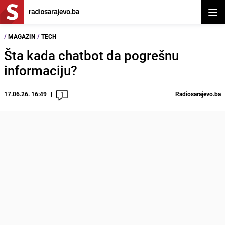
Otvor
/
MAGAZIN
/
TECH
Šta kada chatbot da pogrešnu
informaciju?
17.06.26. 16:49
Radiosarajevo.ba
1