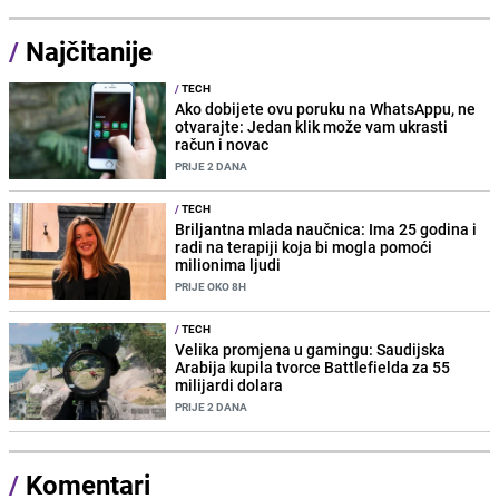
/
Najčitanije
/
TECH
Ako dobijete ovu poruku na WhatsAppu, ne
otvarajte: Jedan klik može vam ukrasti
račun i novac
PRIJE 2 DANA
/
TECH
Briljantna mlada naučnica: Ima 25 godina i
radi na terapiji koja bi mogla pomoći
milionima ljudi
PRIJE OKO 8H
/
TECH
Velika promjena u gamingu: Saudijska
Arabija kupila tvorce Battlefielda za 55
milijardi dolara
PRIJE 2 DANA
/
Komentari