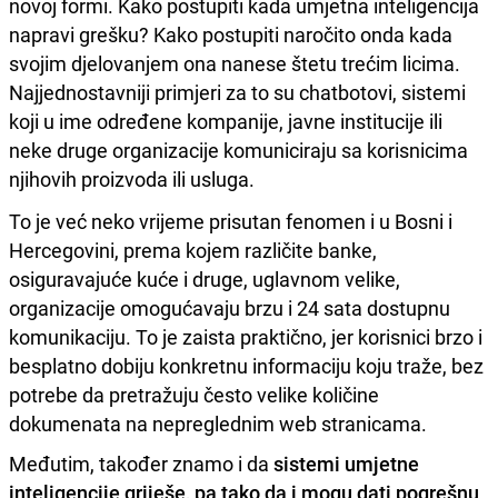
novoj formi. Kako postupiti kada umjetna inteligencija
napravi grešku? Kako postupiti naročito onda kada
svojim djelovanjem ona nanese štetu trećim licima.
Najjednostavniji primjeri za to su chatbotovi, sistemi
koji u ime određene kompanije, javne institucije ili
neke druge organizacije komuniciraju sa korisnicima
njihovih proizvoda ili usluga.
To je već neko vrijeme prisutan fenomen i u Bosni i
Hercegovini, prema kojem različite banke,
osiguravajuće kuće i druge, uglavnom velike,
organizacije omogućavaju brzu i 24 sata dostupnu
komunikaciju. To je zaista praktično, jer korisnici brzo i
besplatno dobiju konkretnu informaciju koju traže, bez
potrebe da pretražuju često velike količine
dokumenata na nepreglednim web stranicama.
Međutim, također znamo i da
sistemi umjetne
inteligencije griješe, pa tako da i mogu dati pogrešnu