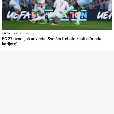
/
TECH
I
PRIJE 1 DAN
FC 27 uvodi još noviteta: Sve što trebate znati o "modu
karijere"