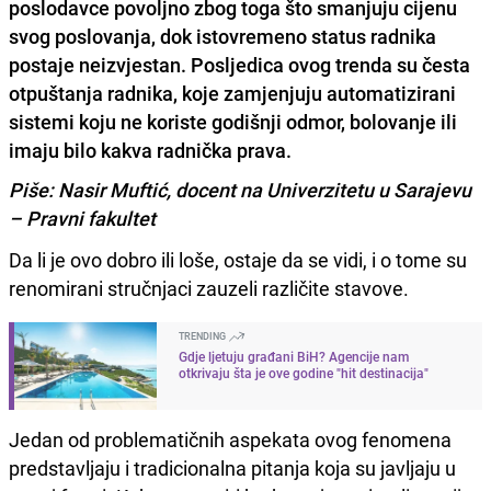
poslodavce povoljno zbog toga što smanjuju cijenu
svog poslovanja, dok istovremeno status radnika
postaje neizvjestan. Posljedica ovog trenda su česta
otpuštanja radnika, koje zamjenjuju automatizirani
sistemi koju ne koriste godišnji odmor, bolovanje ili
imaju bilo kakva radnička prava.
Piše: Nasir Muftić, docent na Univerzitetu u Sarajevu
– Pravni fakultet
Da li je ovo dobro ili loše, ostaje da se vidi, i o tome su
renomirani stručnjaci zauzeli različite stavove.
TRENDING
Gdje ljetuju građani BiH? Agencije nam
otkrivaju šta je ove godine "hit destinacija"
Jedan od problematičnih aspekata ovog fenomena
predstavljaju i tradicionalna pitanja koja su javljaju u