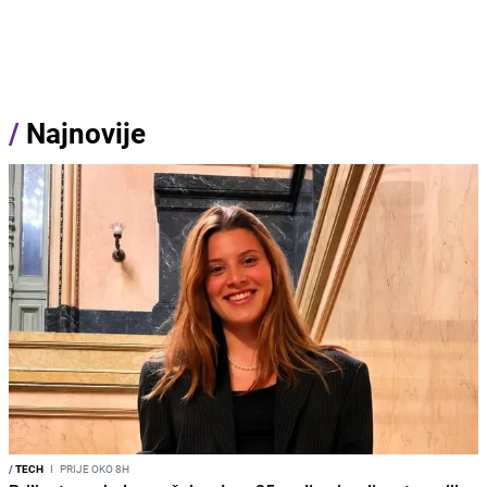
/
Najnovije
/
TECH
I
PRIJE OKO 8H