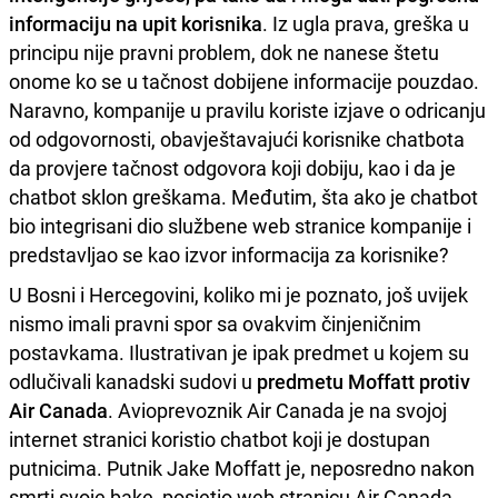
informaciju na upit korisnika
. Iz ugla prava, greška u
principu nije pravni problem, dok ne nanese štetu
onome ko se u tačnost dobijene informacije pouzdao.
Naravno, kompanije u pravilu koriste izjave o odricanju
od odgovornosti, obavještavajući korisnike chatbota
da provjere tačnost odgovora koji dobiju, kao i da je
chatbot sklon greškama. Međutim, šta ako je chatbot
bio integrisani dio službene web stranice kompanije i
predstavljao se kao izvor informacija za korisnike?
U Bosni i Hercegovini, koliko mi je poznato, još uvijek
nismo imali pravni spor sa ovakvim činjeničnim
postavkama. Ilustrativan je ipak predmet u kojem su
odlučivali kanadski sudovi u
predmetu Moffatt protiv
Air
Canada
. Avioprevoznik Air Canada je na svojoj
internet stranici koristio chatbot koji je dostupan
putnicima. Putnik Jake Moffatt je, neposredno nakon
smrti svoje bake, posjetio web stranicu Air Canada