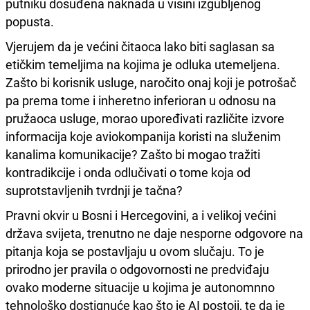
putniku dosuđena naknada u visini izgubljenog
popusta.
Vjerujem da je većini čitaoca lako biti saglasan sa
etičkim temeljima na kojima je odluka utemeljena.
Zašto bi korisnik usluge, naročito onaj koji je potrošač
pa prema tome i inheretno inferioran u odnosu na
pružaoca usluge, morao upoređivati različite izvore
informacija koje aviokompanija koristi na služenim
kanalima komunikacije? Zašto bi mogao tražiti
kontradikcije i onda odlučivati o tome koja od
suprotstavljenih tvrdnji je tačna?
Pravni okvir u Bosni i Hercegovini, a i velikoj većini
država svijeta, trenutno ne daje nesporne odgovore na
pitanja koja se postavljaju u ovom slučaju. To je
prirodno jer pravila o odgovornosti ne predviđaju
ovako moderne situacije u kojima je autonomnno
tehnološko dostignuće kao što je AI postoji, te da je