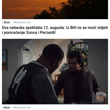
/
TECH
I
PRIJE OKO 14H
Dva nebeska spektakla 12. augusta: Iz BiH će se moći vidjeti
i pomračenje Sunca i Perzeidi!
/
TECH
I
PRIJE OKO 15H