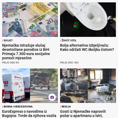
/
SVIJET
/
ŽIVOT I STIL
Njemačka istražuje slučaj
Bolja alternativa izbjeljivaču:
desetočlane porodice iz BiH:
Kako održati WC školjku čistom?
Primaju 7.300 eura socijalne
pomoći mjesečno
PRIJE OKO 5H
PRIJE OKO 18H
/
BOSNA I HERCEGOVINA
/
REGIJA
EuroExpress o navodima iz
Gosti iz Njemačke napravili
Bugojna: Tvrde da njihova vozila
požar u apartmanu u Istri,