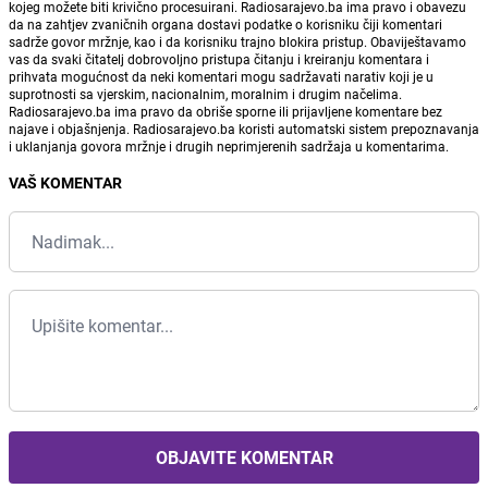
kojeg možete biti krivično procesuirani. Radiosarajevo.ba ima pravo i obavezu
da na zahtjev zvaničnih organa dostavi podatke o korisniku čiji komentari
sadrže govor mržnje, kao i da korisniku trajno blokira pristup. Obaviještavamo
vas da svaki čitatelj dobrovoljno pristupa čitanju i kreiranju komentara i
prihvata mogućnost da neki komentari mogu sadržavati narativ koji je u
suprotnosti sa vjerskim, nacionalnim, moralnim i drugim načelima.
Radiosarajevo.ba ima pravo da obriše sporne ili prijavljene komentare bez
najave i objašnjenja. Radiosarajevo.ba koristi automatski sistem prepoznavanja
i uklanjanja govora mržnje i drugih neprimjerenih sadržaja u komentarima.
VAŠ KOMENTAR
OBJAVITE KOMENTAR