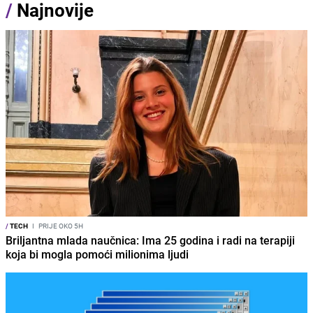
/
Najnovije
/
TECH
I
PRIJE OKO 5H
Briljantna mlada naučnica: Ima 25 godina i radi na terapiji
koja bi mogla pomoći milionima ljudi