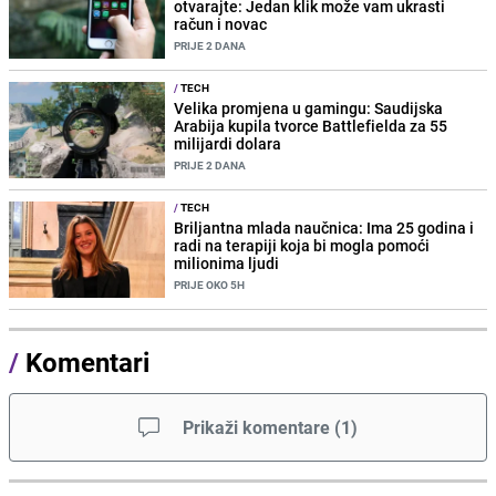
otvarajte: Jedan klik može vam ukrasti
račun i novac
PRIJE 2 DANA
/
TECH
Velika promjena u gamingu: Saudijska
Arabija kupila tvorce Battlefielda za 55
milijardi dolara
PRIJE 2 DANA
/
TECH
Briljantna mlada naučnica: Ima 25 godina i
radi na terapiji koja bi mogla pomoći
milionima ljudi
PRIJE OKO 5H
/
Komentari
Prikaži komentare
(
1
)