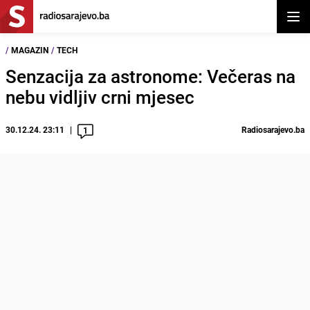
Otvor
/
MAGAZIN
/
TECH
Senzacija za astronome: Večeras na
nebu vidljiv crni mjesec
30.12.24. 23:11
Radiosarajevo.ba
1