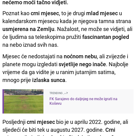
nećemo moći tačno vidjeti.
Poznat kao
crni mjesec
, to je drugi
mlad mjesec
u
kalendarskom mjesecu kada je njegova tamna strana
usmjerena na Zemlju
. Nažalost, ne može se vidjeti, ali
će ljudima sa teleskopima pružiti
fascinantan pogled
na nebo iznad svih nas.
Mjesec će nedostajati na
noćnom nebu
, ali zvijezde i
planete mogu izgledati
svjetlije nego inače
. Najbolje
vrijeme da ga vidite je u ranim jutarnjim satima,
mnogo prije
izlaska sunca
.
TRENDING
FK Sarajevo do daljnjeg ne može igrati na
Koševu
Posljednji
crni mjesec
bio je u aprilu 2022. godine, ali
sljedeći će biti tek u augustu 2027. godine.
Crni