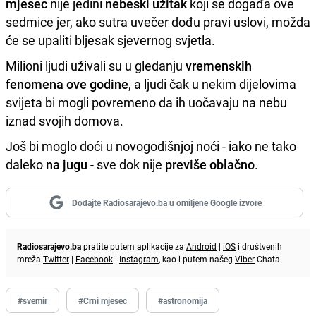
mjesec
nije jedini
nebeski užitak
koji se događa ove
sedmice jer, ako sutra uvečer dođu pravi uslovi, možda
će se upaliti bljesak sjevernog svjetla.
Milioni ljudi uživali su u gledanju
vremenskih
fenomena ove godine
, a ljudi čak u nekim dijelovima
svijeta bi mogli povremeno da ih uočavaju na nebu
iznad svojih domova.
Još bi moglo doći u novogodišnjoj noći - iako ne tako
daleko
na jugu
- sve dok nije
previše oblačno
.
Dodajte Radiosarajevo.ba u omiljene Google izvore
Radiosarajevo.ba
pratite putem aplikacije za
Android
|
iOS
i društvenih
mreža
Twitter
|
Facebook
|
Instagram
, kao i putem našeg
Viber
Chata.
#svemir
#Crni mjesec
#astronomija