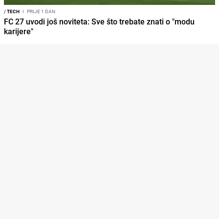
/
TECH
I
PRIJE 1 DAN
FC 27 uvodi još noviteta: Sve što trebate znati o "modu
karijere"