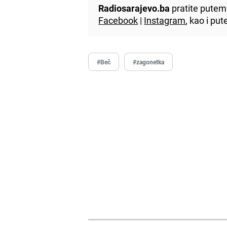
Radiosarajevo.ba
pratite putem 
Facebook
|
Instagram
, kao i p
#Beč
#zagonetka