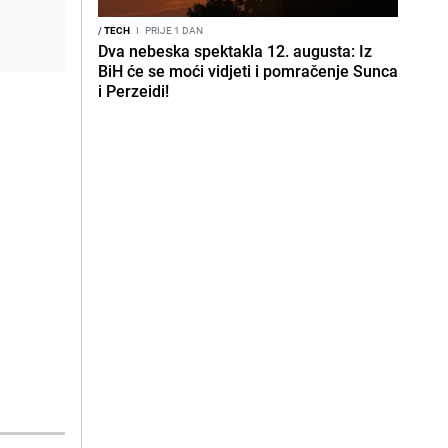
/
TECH
I
PRIJE 1 DAN
Dva nebeska spektakla 12. augusta: Iz
BiH će se moći vidjeti i pomračenje Sunca
i Perzeidi!