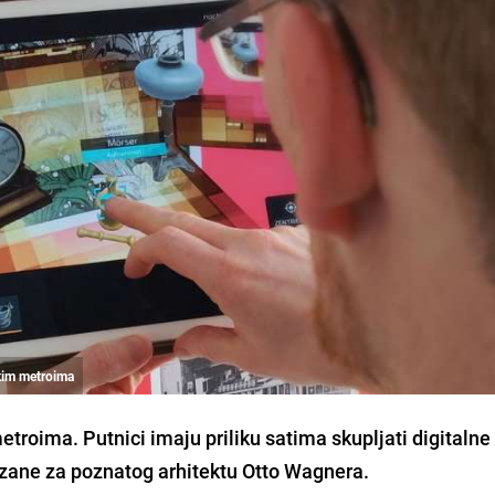
kim metroima
troima. Putnici imaju priliku satima skupljati digitalne
ezane za poznatog arhitektu Otto Wagnera.