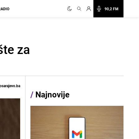
RADIO
90,2 FM
šte za
osarajevo.ba
/
Najnovije