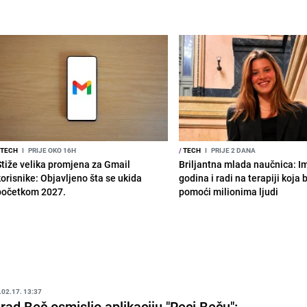
TECH
I
PRIJE OKO 16H
/
TECH
I
PRIJE 2 DANA
Stiže velika promjena za Gmail
Briljantna mlada naučnica: I
korisnike: Objavljeno šta se ukida
godina i radi na terapiji koja
početkom 2027.
pomoći milionima ljudi
.02.17. 13:37
rad Beč osmislio aplikaciju "Reci Beču":