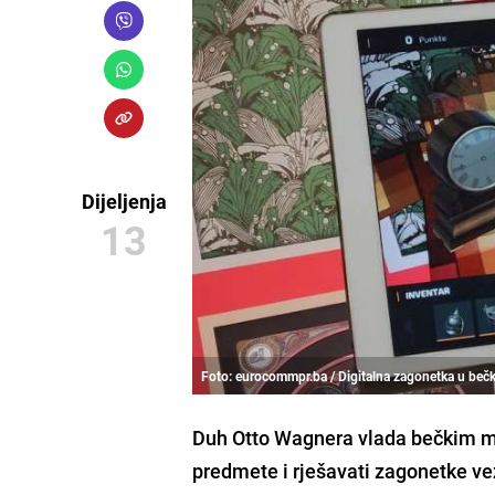
Dijeljenja
13
Foto: eurocommpr.ba / Digitalna zagonetka u beč
Duh
Otto Wagnera
vlada bečkim me
predmete i rješavati zagonetke v