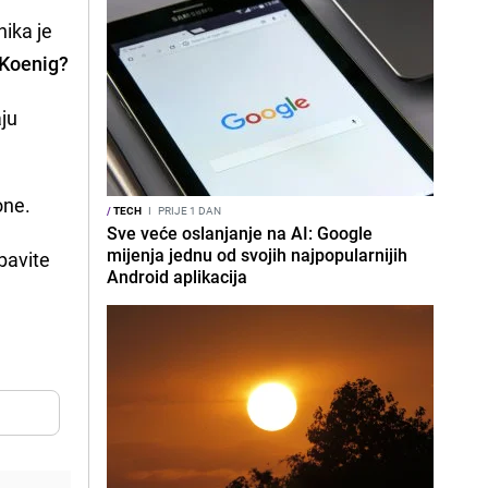
nika je
 Koenig?
aju
one.
/
TECH
I
PRIJE 1 DAN
Sve veće oslanjanje na AI: Google
mijenja jednu od svojih najpopularnijih
bavite
Android aplikacija