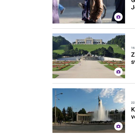
J
16
Z
s
22
K
v