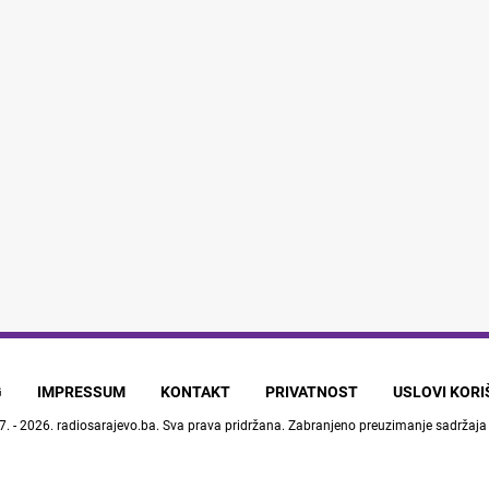
G
IMPRESSUM
KONTAKT
PRIVATNOST
USLOVI KOR
7. - 2026.
radiosarajevo.ba
. Sva prava pridržana. Zabranjeno preuzimanje sadržaja