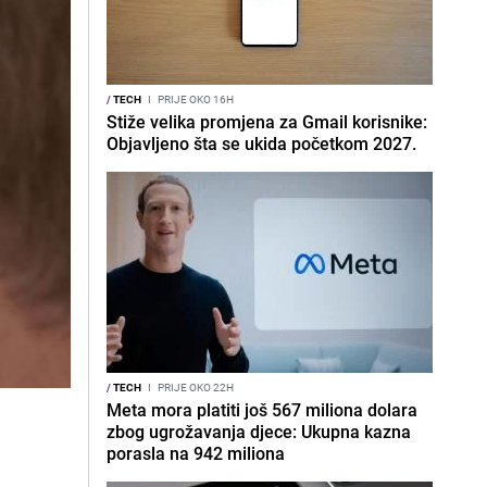
/
TECH
I
PRIJE OKO 16H
Stiže velika promjena za Gmail korisnike:
Objavljeno šta se ukida početkom 2027.
/
TECH
I
PRIJE OKO 22H
Meta mora platiti još 567 miliona dolara
zbog ugrožavanja djece: Ukupna kazna
porasla na 942 miliona