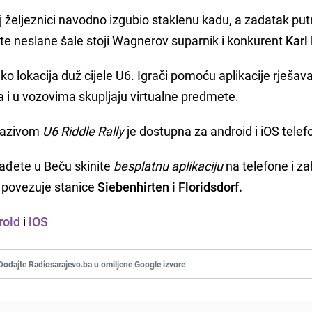
j željeznici navodno izgubio staklenu kadu, a zadatak put
a te neslane šale stoji Wagnerov suparnik i konkurent
Karl
o lokacija duž cijele U6. Igrači pomoću aplikacije rješav
 i u vozovima skupljaju virtualne predmete.
 nazivom
U6 Riddle Rally
je dostupna za android i iOS telef
ađete u Beču skinite
besplatnu aplikaciju
na telefone i za
a povezuje stanice
Siebenhirten i Floridsdorf.
roid
i
iOS
Dodajte Radiosarajevo.ba u omiljene Google izvore