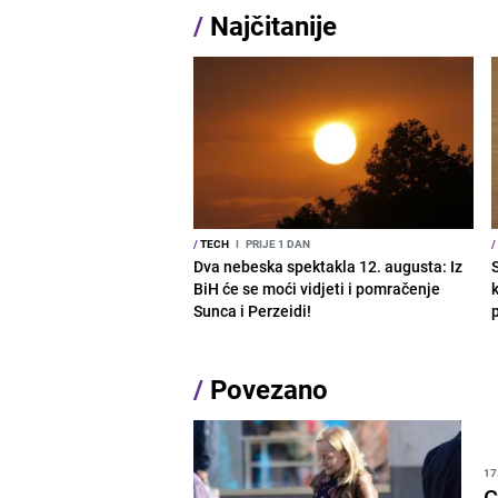
/
Najčitanije
/
TECH
I
PRIJE 1 DAN
/
Dva nebeska spektakla 12. augusta: Iz
BiH će se moći vidjeti i pomračenje
Sunca i Perzeidi!
/
Povezano
17
G