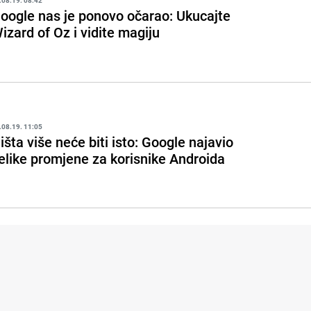
.08.19. 08:42
oogle nas je ponovo očarao: Ukucajte
izard of Oz i vidite magiju
.08.19. 11:05
išta više neće biti isto: Google najavio
elike promjene za korisnike Androida