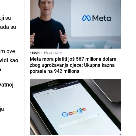
ji su
kada su
kom ove
/
TECH
I
PRIJE 1 DAN
Meta mora platiti još 567 miliona dolara
vidi kao
zbog ugrožavanja djece: Ukupna kazna
a.
porasla na 942 miliona
vatnoj
ju