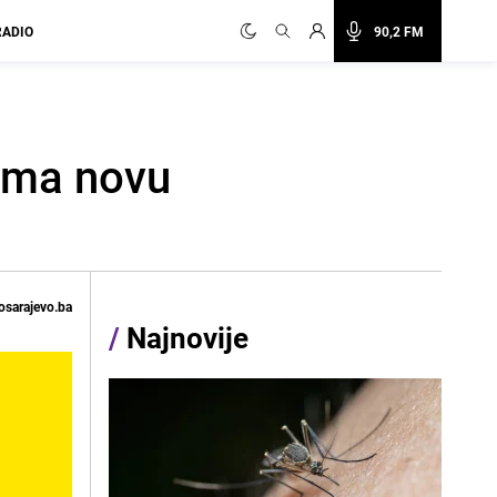
RADIO
90,2 FM
rema novu
osarajevo.ba
/
Najnovije