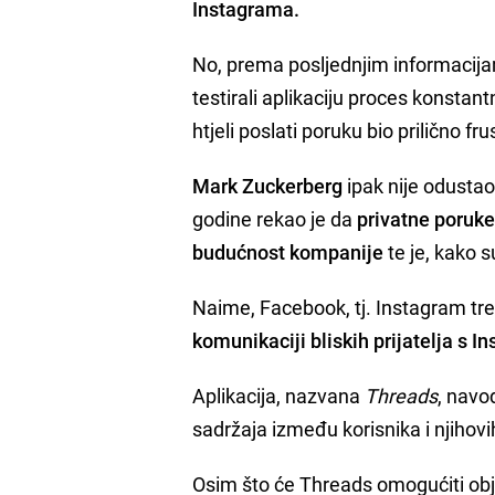
Instagrama.
No, prema posljednjim informacijam
testirali aplikaciju proces konsta
htjeli poslati poruku bio prilično fru
Mark Zuckerberg
ipak nije odusta
godine rekao je da
privatne poruke
budućnost kompanije
te je, kako s
Naime, Facebook, tj. Instagram tre
komunikaciji bliskih prijatelja s I
Aplikacija, nazvana
Threads
, navo
sadržaja između korisnika i njihovih 
Osim što će Threads omogućiti objav