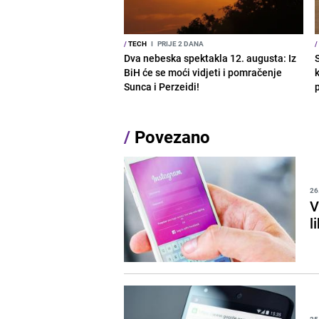
/
TECH
I
PRIJE 2 DANA
/
Dva nebeska spektakla 12. augusta: Iz
BiH će se moći vidjeti i pomračenje
Sunca i Perzeidi!
/
Povezano
26
V
l