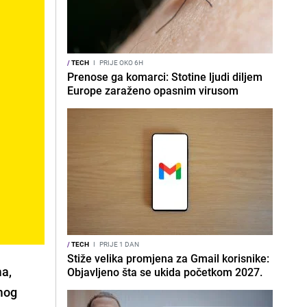
/
TECH
I
PRIJE OKO 6H
Prenose ga komarci: Stotine ljudi diljem
Europe zaraženo opasnim virusom
/
TECH
I
PRIJE 1 DAN
Stiže velika promjena za Gmail korisnike:
ma,
Objavljeno šta se ukida početkom 2027.
amog