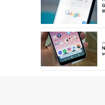
25
G
W
23
N
v