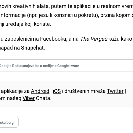
ovih kreativnih alata, putem te aplikacije u realnom vr
 informacije (npr. jesu li korisnici u pokretu), brzina kojom
iji uređaja koji koriste.
đu zaposlenicima Facebooka, a na
The Vergeu
kažu kako 
 napad na
Snapchat
.
Dodajte Radiosarajevo.ba u omiljene Google izvore
aplikacije za
Android
|
iOS
i društvenih mreža
Twitter
|
utem našeg
Viber
Chata.
ckerberg