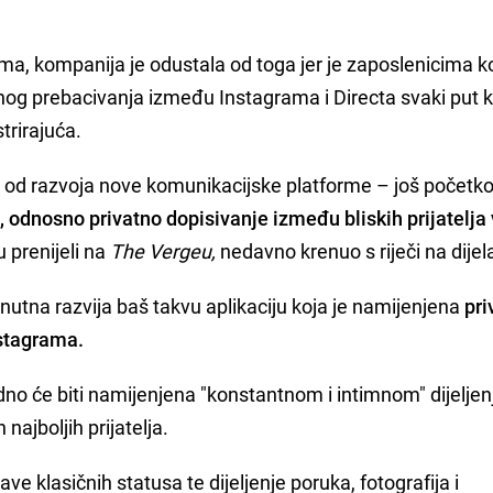
a, kompanija je odustala od toga jer je zaposlenicima ko
ntnog prebacivanja između Instagrama i Directa svaki put 
strirajuća.
o od razvoja nove komunikacijske platforme – još počet
, odnosno privatno dopisivanje između bliskih prijatelja 
u prenijeli na
The Vergeu,
nedavno krenuo s riječi na dijel
nutna razvija baš takvu aplikaciju koja je namijenjena
pri
nstagrama.
dno će biti namijenjena "konstantnom i intimnom" dijeljen
najboljih prijatelja.
e klasičnih statusa te dijeljenje poruka, fotografija i