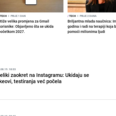
TECH
I
PRIJE 1 DAN
/
TECH
I
PRIJE 2 DANA
Stiže velika promjena za Gmail
Briljantna mlada naučnica: I
korisnike: Objavljeno šta se ukida
godina i radi na terapiji koja
početkom 2027.
pomoći milionima ljudi
.08.19. 18:03
eliki zaokret na Instagramu: Ukidaju se
ikeovi, testiranja već počela