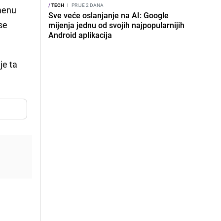
/
TECH
I
PRIJE 2 DANA
emenu
Sve veće oslanjanje na AI: Google
 se
mijenja jednu od svojih najpopularnijih
Android aplikacija
je ta