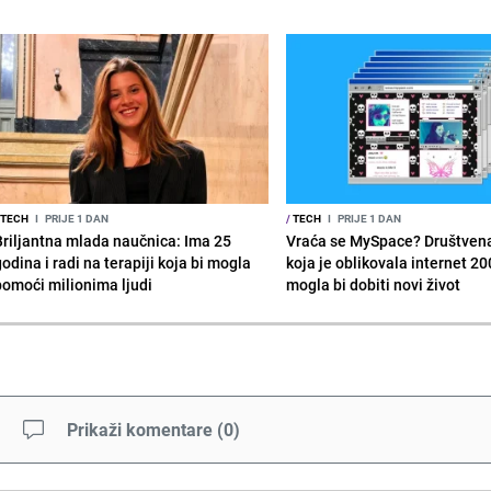
TECH
I
PRIJE 1 DAN
/
TECH
I
PRIJE 1 DAN
Briljantna mlada naučnica: Ima 25
Vraća se MySpace? Društven
odina i radi na terapiji koja bi mogla
koja je oblikovala internet 20
pomoći milionima ljudi
mogla bi dobiti novi život
Prikaži komentare
(
0
)