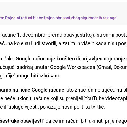
: Pojedini računi bit će trajno obrisani zbog sigurnosnih razloga
 račune 1. decembra, prema obavijesti koju su sami posta
una koje su ljudi stvorili, a zatim ih više nikada nisu posje
, "
ako Google račun nije korišten ili prijavljen najmanje 
ljučujući sadržaj unutar Google Workspacea (Gmail, Doku
grafije"
mogu biti izbrisani
.
 samo na lične Google račune
, što znači da ne utječu na šk
neće ukloniti račune koji su prenijeli YouTube videozapis
 ili usluge vijesti, pokazuje nova politika tvrtke.
išestruke obavijesti
" da će im računi biti ukinuti prije neg