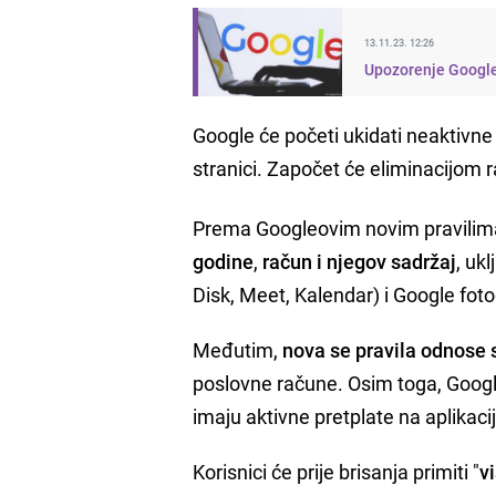
13.11.23. 12:26
Upozorenje Googlea
Google će početi ukidati neaktivne
stranici. Započet će eliminacijom rač
Prema Googleovim novim pravilima
godine
,
račun i njegov sadržaj
, uk
Disk, Meet, Kalendar) i Google foto
Međutim,
nova se pravila odnose
poslovne račune. Osim toga, Google 
imaju aktivne pretplate na aplikacije
Korisnici će prije brisanja primiti "
v