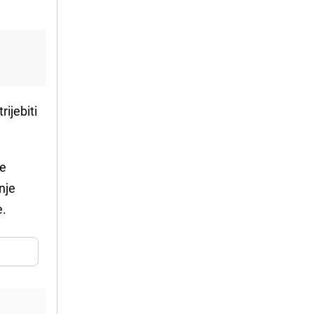
rijebiti
je
nje
e.