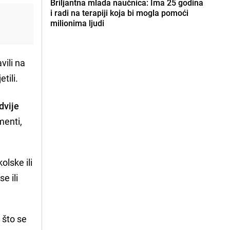
Briljantna mlada naučnica: Ima 25 godina
i radi na terapiji koja bi mogla pomoći
milionima ljudi
vili na
tili.
dvije
menti,
olske ili
e ili
o što se