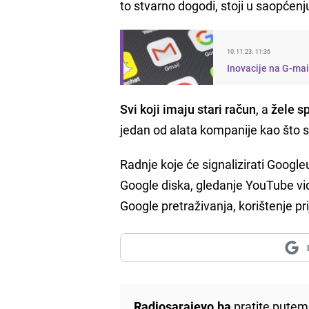
to stvarno dogodi, stoji u saopćen
10.11.23. 11:36
Inovacije na G-mai
Svi koji imaju stari račun
, a
žele sp
jedan od alata kompanije kao što s
Radnje koje će signalizirati Googleu 
Google diska, gledanje YouTube vid
Google pretraživanja, korištenje pri
Radiosarajevo.ba
pratite putem 