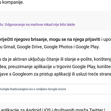
ju kompanije.
lu: Odgovaranje na mailove nikad nije bilo lakše
riječiti njegovo brisanje
,
mogu se na njega prijaviti
i upot
u Gmail, Google Drive, Google Photos i Google Play.
da je aktivan uključuju čitanje ili slanje e-pošte, korišten
ea, preuzimanje aplikacije u trgovini Google Play, korište
jave s Googleom za pristup aplikaciji ili usluzi treće stran
Dodajte Radiosarajevo.ba u omiljene Google izvore
aplikacije za
Android
|
iOS
i društvenih mreža
Twitter
|