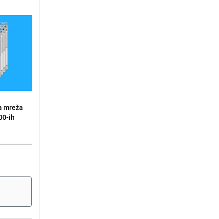
a mreža
00-ih