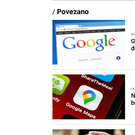
/
Povezano
25
G
d
16
N
b