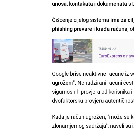
unosa, kontakata i dokumenata
s 
Čišćenje cijelog sistema
ima za cil
phishing prevare i krađa računa
, 
TRENDING
EuroExpress o navo
Google briše neaktivne račune iz s
ugroženi
". Nenadzirani računi čest
sigurnosnih provjera od korisnika 
dvofaktorsku provjeru autentičnost
Kada je račun ugrožen, "može se kori
zlonamjernog sadržaja", naveli su i