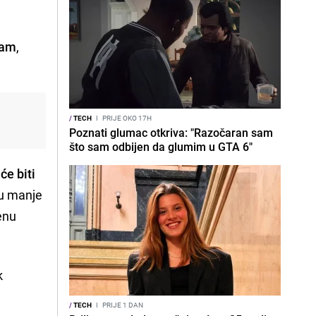
pam
,
/
TECH
I
PRIJE OKO 17H
Poznati glumac otkriva: "Razočaran sam
što sam odbijen da glumim u GTA 6"
će biti
ju manje
enu
k
/
TECH
I
PRIJE 1 DAN