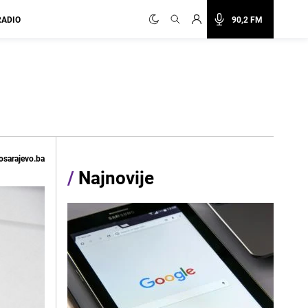
RADIO
90,2 FM
osarajevo.ba
/
Najnovije