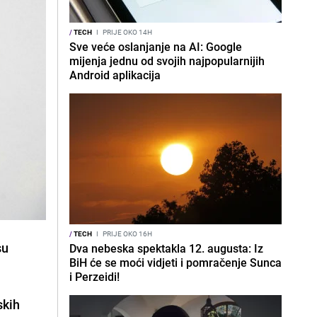
/
TECH
I
PRIJE OKO 14H
Sve veće oslanjanje na AI: Google
mijenja jednu od svojih najpopularnijih
Android aplikacija
/
TECH
I
PRIJE OKO 16H
su
Dva nebeska spektakla 12. augusta: Iz
BiH će se moći vidjeti i pomračenje Sunca
i Perzeidi!
skih