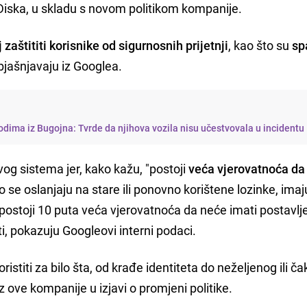
Diska, u skladu s novom politikom kompanije.
j zaštititi korisnike od sigurnosnih prijetnji
, kao što su
s
objašnjavaju iz Googlea.
dima iz Bugojna: Tvrde da njihova vozila nisu učestvovala u incidentu
vog sistema jer, kako kažu, "postoji
veća vjerovatnoća da 
o se oslanjaju na stare ili ponovno korištene lozinke, ima
i postoji 10 puta veća vjerovatnoća da neće imati postavlj
i, pokazuju Googleovi interni podaci.
stiti za bilo šta, od krađe identiteta do neželjenog ili ča
z ove kompanije u izjavi o promjeni politike.