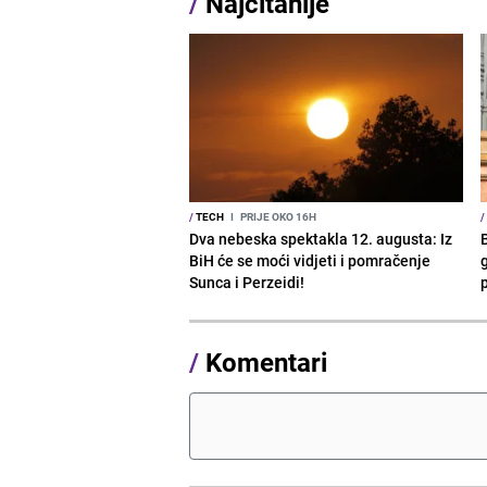
/
Najčitanije
/
TECH
I
PRIJE OKO 16H
/
Dva nebeska spektakla 12. augusta: Iz
BiH će se moći vidjeti i pomračenje
g
Sunca i Perzeidi!
/
Komentari