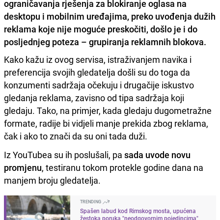
ograničavanja rješenja za blokiranje oglasa na
desktopu i mobilnim uređajima, preko uvođenja dužih
reklama koje nije moguće preskočiti, došlo je i do
posljednjeg poteza – grupiranja reklamnih blokova.
Kako kažu iz ovog servisa, istraživanjem navika i
preferencija svojih gledatelja došli su do toga da
konzumenti sadržaja očekuju i drugačije iskustvo
gledanja reklama, zavisno od tipa sadržaja koji
gledaju. Tako, na primjer, kada gledaju dugometražne
formate, radije bi vidjeli manje prekida zbog reklama,
čak i ako to znači da su oni tada duži.
Iz YouTubea su ih poslušali, pa
sada uvode novu
promjenu
, testiranu tokom protekle godine dana na
manjem broju gledatelja.
TRENDING
Spašen labud kod Rimskog mosta, upućena
žestoka poruka "neodgovornim pojedincima"