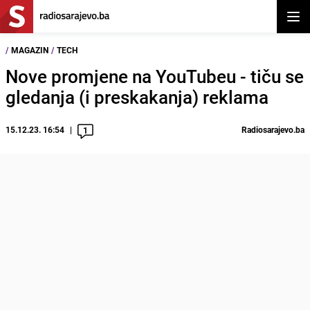
Otvor
/
MAGAZIN
/
TECH
Nove promjene na YouTubeu - tiču se
gledanja (i preskakanja) reklama
15.12.23. 16:54
Radiosarajevo.ba
1