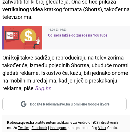
zahvatiti toliki broj gledatelja. Ona se
tiče prikaza
vertikalnog videa
kratkog formata (Shorts), također na
televizorima.
16.06.23. 09:23
Od sada lakše do zarade na YouTube
Oni koji takve sadržaje reproduciraju na televizorima
također će, između pojedinih Shortsa, ubuduće morati
gledati reklame. Iskustvo će, kažu, biti jednako onome
na mobilnim uređajima, kad je riječ o preskakanju
reklama, piše
Bug.hr
.
Dodajte Radiosarajevo.ba u omiljene Google izvore
Radiosarajevo.ba
pratite putem aplikacije za
Android
|
iOS
i društvenih
mreža
Twitter
|
Facebook
|
Instagram
, kao i putem našeg
Viber
Chata.