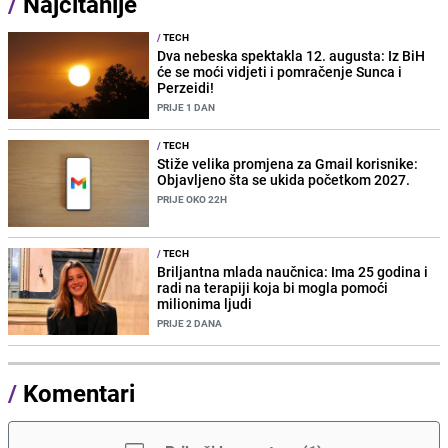
/
Najčitanije
/
TECH
Dva nebeska spektakla 12. augusta: Iz BiH
će se moći vidjeti i pomračenje Sunca i
Perzeidi!
PRIJE 1 DAN
/
TECH
Stiže velika promjena za Gmail korisnike:
Objavljeno šta se ukida početkom 2027.
PRIJE OKO 22H
/
TECH
Briljantna mlada naučnica: Ima 25 godina i
radi na terapiji koja bi mogla pomoći
milionima ljudi
PRIJE 2 DANA
/
Komentari