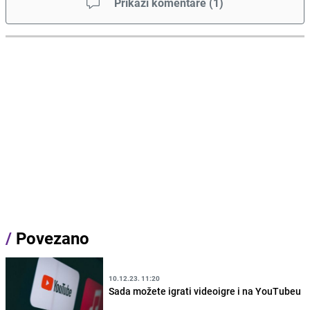
Prikaži komentare
(
1
)
/
Povezano
10.12.23. 11:20
Sada možete igrati videoigre i na YouTubeu