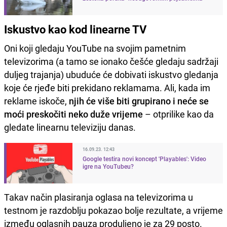
Iskustvo kao kod linearne TV
Oni koji gledaju YouTube na svojim pametnim
televizorima (a tamo se ionako češće gledaju sadržaji
duljeg trajanja) ubuduće će dobivati iskustvo gledanja
koje će rjeđe biti prekidano reklamama. Ali, kada im
reklame iskoče,
njih će više biti grupirano i neće se
moći preskočiti neko duže vrijeme
– otprilike kao da
gledate linearnu televiziju danas.
16.09.23. 12:43
Google testira novi koncept 'Playables': Video
igre na YouTubeu?
Takav način plasiranja oglasa na televizorima u
testnom je razdoblju pokazao bolje rezultate, a vrijeme
između oglasnih pauza produljeno je za 29 posto.