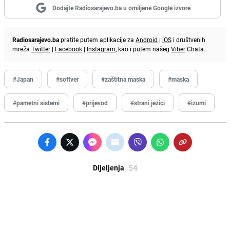
Dodajte Radiosarajevo.ba u omiljene Google izvore
Radiosarajevo.ba
pratite putem aplikacije za
Android
|
iOS
i društvenih
mreža
Twitter
|
Facebook
|
Instagram
, kao i putem našeg
Viber
Chata.
#Japan
#softver
#zaštitna maska
#maska
#pametni sistemi
#prijevod
#strani jezici
#izumi
54
Dijeljenja