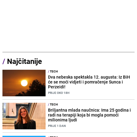
/
Najčitanije
/
TECH
Dva nebeska spektakla 12. augusta: Iz BiH
će se moći vidjeti i pomračenje Sunca i
Perzeidi!
PRIJE OKO 18H
/
TECH
Briljantna mlada naučnica: Ima 25 godina i
radi na terapiji koja bi mogla pomoći
milionima ljudi
PRIJE 1 DAN