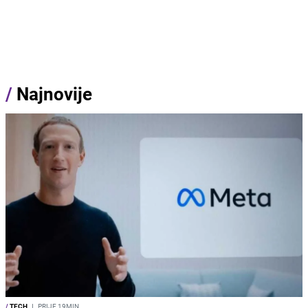
/
Najnovije
/
TECH
I
PRIJE 19MIN