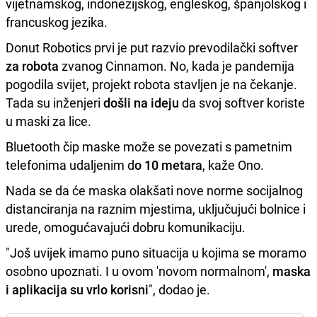
vijetnamskog, indonezijskog, engleskog, španjolskog i
francuskog jezika.
Donut Robotics prvi je put razvio prevodilački softver
za robota
zvanog Cinnamon. No, kada je pandemija
pogodila svijet, projekt robota stavljen je na čekanje.
Tada su inženjeri
došli na ideju
da svoj softver koriste
u maski za lice.
Bluetooth čip maske može se povezati s pametnim
telefonima udaljenim d
o 10 metara
, kaže Ono.
Nada se da će maska olakšati nove norme socijalnog
distanciranja na raznim mjestima, uključujući bolnice i
urede, omogućavajući dobru komunikaciju.
"Još uvijek imamo puno situacija u kojima se moramo
osobno upoznati. I u ovom 'novom normalnom',
maska
i aplikacija su vrlo korisni
", dodao je.