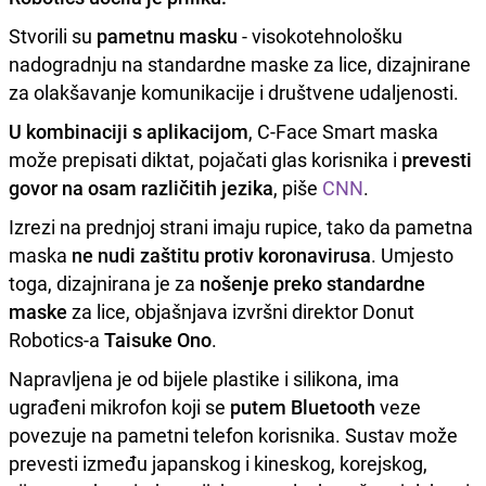
Stvorili su
pametnu masku
- visokotehnološku
nadogradnju na standardne maske za lice, dizajnirane
za olakšavanje komunikacije i društvene udaljenosti.
U kombinaciji s aplikacijom
, C-Face Smart maska
može prepisati diktat, pojačati glas korisnika i
prevesti
govor na osam različitih jezika
, piše
CNN
.
Izrezi na prednjoj strani imaju rupice, tako da pametna
maska
ne nudi zaštitu protiv koronavirusa
. Umjesto
toga, dizajnirana je za
nošenje preko standardne
maske
za lice, objašnjava izvršni direktor Donut
Robotics-a
Taisuke Ono
.
Napravljena je od bijele plastike i silikona, ima
ugrađeni mikrofon koji se
putem Bluetooth
veze
povezuje na pametni telefon korisnika. Sustav može
prevesti između japanskog i kineskog, korejskog,