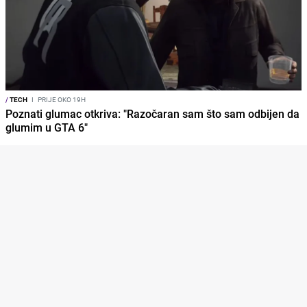
/
TECH
I
PRIJE OKO 19H
Poznati glumac otkriva: "Razočaran sam što sam odbijen da
glumim u GTA 6"