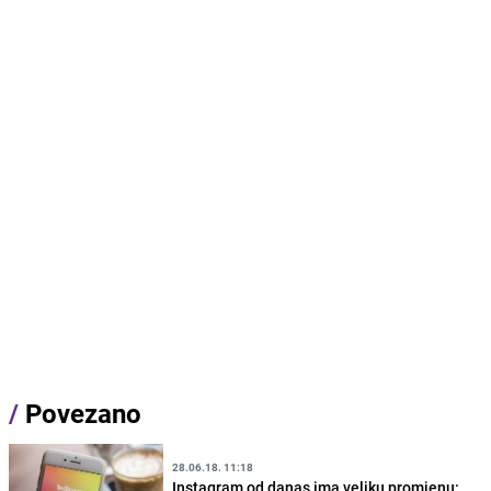
/
Povezano
28.06.18. 11:18
Instagram od danas ima veliku promjenu: