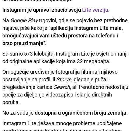
Instagram je upravo izbacio svoju
Lite verziju
.
Na
Google Play
trgovini, gdje se pojavio bez prethodne
najave, piše kako je
"aplikacija Instagram Lite mala,
omogućavajući vam uštedu prostora na telefonu i
brzo preuzimanje".
Sa samo 573 kilobajta, Instagram Lite je osjetno manji
od originalne aplikacije koja ima 32 megabajta.
Omogućuje uređivanje fotografija filtrima i njihovo
postavljanje na profil ili
Storye
, gledanje priča i
pregledavanje kartice
Search
, ali trenutačno nedostaju
opcije za dijeljenje videozapisa i slanje direktnih
poruka.
No za sada je
dostupna u ograničenom broju zemalja.
Instagram Lite rješava mnoge probleme uobičajene
među korisnicima koji korite starije modele telefona,