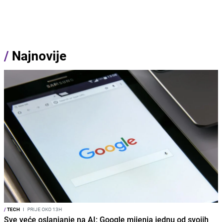
/
Najnovije
/
TECH
I
PRIJE OKO 13H
Sve veće oslanjanje na AI: Google mijenja jednu od svojih