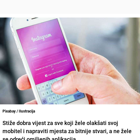
Pixabay / Ilustracija
Stiže dobra vijest za sve koji žele olakšati svoj
mobitel i napraviti mjesta za bitnije stvari, a ne žele
se odreći omiljenih aplikacija.