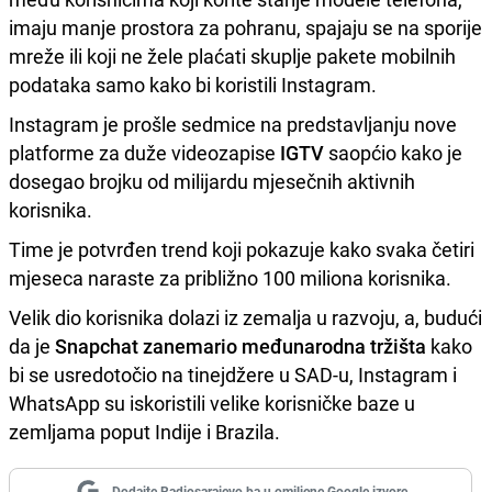
imaju manje prostora za pohranu, spajaju se na sporije
mreže ili koji ne žele plaćati skuplje pakete mobilnih
podataka samo kako bi koristili Instagram.
Instagram je prošle sedmice na predstavljanju nove
platforme za duže videozapise
IGTV
saopćio kako je
dosegao brojku od milijardu mjesečnih aktivnih
korisnika.
Time je potvrđen trend koji pokazuje kako svaka četiri
mjeseca naraste za približno 100 miliona korisnika.
Velik dio korisnika dolazi iz zemalja u razvoju, a, budući
da je
Snapchat zanemario međunarodna tržišta
kako
bi se usredotočio na tinejdžere u SAD-u, Instagram i
WhatsApp su iskoristili velike korisničke baze u
zemljama poput Indije i Brazila.
Dodajte Radiosarajevo.ba u omiljene Google izvore