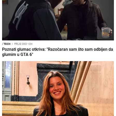
/
TECH
I
PRIJE OKO 13H
Poznati glumac otkriva: "Razočaran sam što sam odbijen da
glumim u GTA 6"