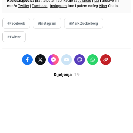
Radiosarajevo.ba
pratite putem aplikacije za
Android
|
iOS
i društvenih
mreža
Twitter
|
Facebook
|
Instagram
, kao i putem našeg
Viber
Chata.
#Facebook
#Instagram
#Mark Zuckerberg
#Twitter
19
Dijeljenja