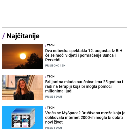
/
Najčitanije
/
TECH
Dva nebeska spektakla 12. augusta: Iz BiH
će se moći vidjeti i pomračenje Sunca i
Perzeidi!
PRIJE OKO 12H
/
TECH
Briljantna mlada naučnica: Ima 25 godina i
radi na terapiji koja bi mogla pomoći
milionima ljudi
PRIJE 1 DAN
/
TECH
Vraća se MySpace? Društvena mreža koja je
oblikovala internet 2000-ih mogla bi dobiti
novi život
PRIJE 1 DAN