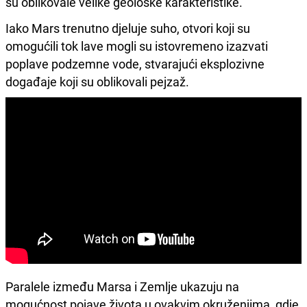
su oblikovale velike geološke karakteristike.
Iako Mars trenutno djeluje suho, otvori koji su
omogućili tok lave mogli su istovremeno izazvati
poplave podzemne vode, stvarajući eksplozivne
događaje koji su oblikovali pejzaž.
Paralele između Marsa i Zemlje ukazuju na
mogućnost pojave života u ovakvim okruženjima, gdje