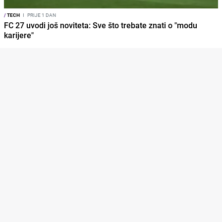
/
TECH
I
PRIJE 1 DAN
FC 27 uvodi još noviteta: Sve što trebate znati o "modu
karijere"