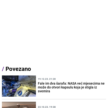
/
Povezano
19.12.23. 21:28
Fale im dva šarafa: NASA već mjesecima ne
može do otvori kapsulu koja je stigla iz
svemira
23.10.23. 19:38