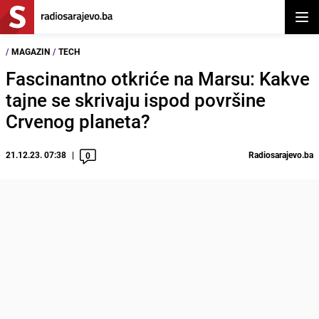
Otvor
/
MAGAZIN
/
TECH
Fascinantno otkriće na Marsu: Kakve
tajne se skrivaju ispod površine
Crvenog planeta?
21.12.23. 07:38
Radiosarajevo.ba
0