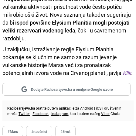
vulkanska aktivnost i prisutnost vode često potiču
mikrobiološki život. Nova saznanja također sugeriraju
da bi
ispod površine Elysium Planitia mogli postojati
veliki rezervoari vodenog leda
, čak i u savremenom
razdoblju.
U zaključku, istraživanje regije Elysium Planitia
pokazuje se ključnim ne samo za razumijevanje
vulkanske historije Marsa već i za pronalazak
potencijalnih izvora vode na Crvenoj planeti, javlja
Klik
.
Dodajte Radiosarajevo.ba u omiljene Google izvore
Radiosarajevo.ba
pratite putem aplikacije za
Android
|
iOS
i društvenih
mreža
Twitter
|
Facebook
|
Instagram
, kao i putem našeg
Viber
Chata.
#Mars
#naučnici
#život