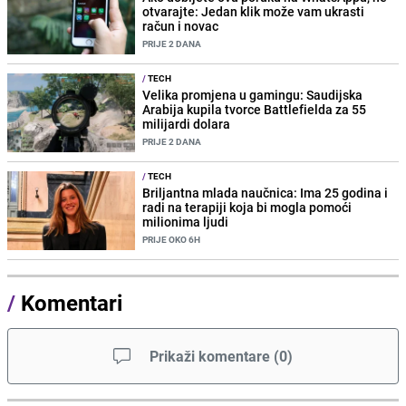
otvarajte: Jedan klik može vam ukrasti
račun i novac
PRIJE 2 DANA
/
TECH
Velika promjena u gamingu: Saudijska
Arabija kupila tvorce Battlefielda za 55
milijardi dolara
PRIJE 2 DANA
/
TECH
Briljantna mlada naučnica: Ima 25 godina i
radi na terapiji koja bi mogla pomoći
milionima ljudi
PRIJE OKO 6H
/
Komentari
Prikaži komentare
(
0
)