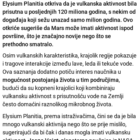
Elysium Planitia otkriva da je vulkanska aktivnost bila
prisutna u posljednjih 120 miliona godina, s nekim od
događaja koji sežu unazad samo milion godina. Ovo
otkriće sugeriše da Mars može imati aktivnost ispod
površine, što je značajno novije nego što se
prethodno smatralo.
Osim vulkanskih karakteristika, krajolik regije pokazuje
i tragove interakcije između lave, leda ili tekuće vode.
Ova saznanja dodatno potiču interes naučnika u
mogućnost postojanja života u tim područjima
,
budući da su kopneni krajolici koji kombiniraju
vulkansku aktivnost s prisutnošću vode na Zemlji
često domaćini raznolikog mikrobnog života.
Elysium Planitia, prema istraživačima, čini se da je bila
mnogo vulkanski aktivnija nego što se prije mislilo,
sugerirajući da bi čak i danas mogla imati vulkansku