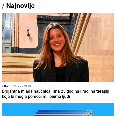
/
Najnovije
/
TECH
I
PRIJE OKO 6H
Briljantna mlada naučnica: Ima 25 godina i radi na terapiji
koja bi mogla pomoći milionima ljudi