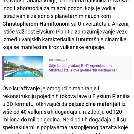
aktivnost.
Joana Voigt
, planetarna naučnica iz NASA-
inog Laboratorija za mlazni pogon, koja je vodila
istraživanje zajedno s planetarnim naučnikom
Christopherom Hamiltonom
sa Univerziteta u Arizoni,
ističe važnost Elysium Planitia za razumijevanje veze
između vanjskih karakteristika i unutrašnje dinamike
koja se manifestira kroz vulkanske erupcije.
TRENDING
Gdje ljetuju građani BiH? Agencije nam
otkrivaju šta je ove godine "hit destinacija"
Ovo istraživanje je omogućilo mapiranje i
rekonstrukciju pojedinih tokova lave u Elysium Planitia
u 3D formatu, otkrivajući da
pejzaž čine materijali iz
više od 40 vulkanskih događaja
u razdoblju od 120
miliona do milion godina. Neki od tih događaja bili su
spektakularni, s poplavama rastopljenog bazalta koje