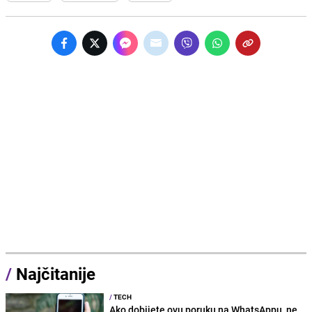
/
Najčitanije
/
TECH
Ako dobijete ovu poruku na WhatsAppu, ne