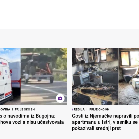
GOVINA
I
PRIJE OKO 8H
/
REGIJA
I
PRIJE OKO 9H
s o navodima iz Bugojna:
Gosti iz Njemačke napravili p
ihova vozila nisu učestvovala
apartmanu u Istri, vlasniku se 
pokazivali srednji prst