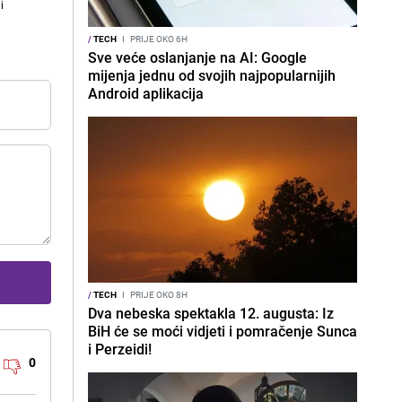
i
/
TECH
I
PRIJE OKO 6H
Sve veće oslanjanje na AI: Google
mijenja jednu od svojih najpopularnijih
Android aplikacija
/
TECH
I
PRIJE OKO 8H
Dva nebeska spektakla 12. augusta: Iz
BiH će se moći vidjeti i pomračenje Sunca
i Perzeidi!
0