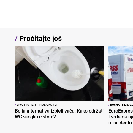
/
Pročitajte još
/
ŽIVOT I STIL
I
PRIJE OKO 13H
/
BOSNA I HERCE
Bolja alternativa izbjeljivaču: Kako održati
EuroExpres
WC školjku čistom?
Tvrde da nj
u incidentu