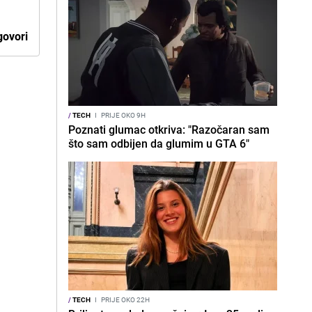
ovori
/
TECH
I
PRIJE OKO 9H
Poznati glumac otkriva: "Razočaran sam
što sam odbijen da glumim u GTA 6"
/
TECH
I
PRIJE OKO 22H