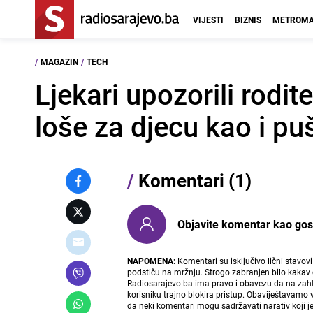
VIJESTI
BIZNIS
METROMA
/
MAGAZIN
/
TECH
Ljekari upozorili rodi
loše za djecu kao i pu
/
Komentari (1)
Objavite komentar kao gost i
NAPOMENA:
Komentari su isključivo lični stavov
podstiču na mržnju. Strogo zabranjen bilo kakav 
Radiosarajevo.ba ima pravo i obavezu da na zahtj
korisniku trajno blokira pristup. Obaviještavamo 
da neki komentari mogu sadržavati narativ koji j