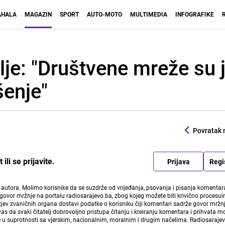
HALA
MAGAZIN
SPORT
AUTO-MOTO
MULTIMEDIA
INFOGRAFIKE
telje: "Društvene mreže su
šenje"
Povratak 
li se prijavite.
Prijava
Regi
i autora. Molimo korisnike da se suzdrže od vrijeđanja, psovanja i pisanja komentara
govor mržnje na portalu radiosarajevo.ba, zbog kojeg možete biti krivično procesuir
ev zvaničnih organa dostavi podatke o korisniku čiji komentari sadrže govor mržnj
vas da svaki čitatelj dobrovoljno pristupa čitanju i kreiranju komentara i prihvata 
e u suprotnosti sa vjerskim, nacionalnim, moralnim i drugim načelima. Radiosaraje