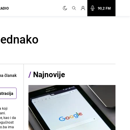
RADIO
90,2 FM
 jednako
/
Najnovije
na članak
stracija
 koji
ani.
e, kao i da
mogućnost
vo.ba ima