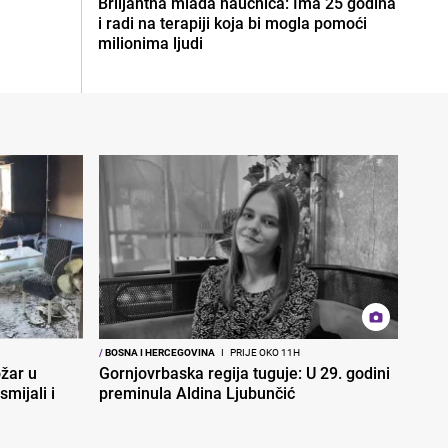
Briljantna mlada naučnica: Ima 25 godina
i radi na terapiji koja bi mogla pomoći
milionima ljudi
/
BOSNA I HERCEGOVINA
I
PRIJE OKO 11H
ožar u
Gornjovrbaska regija tuguje: U 29. godini
smijali i
preminula Aldina Ljubunčić