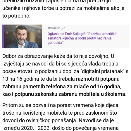
predložilo dozvolu zaposlenicima da pretražuju
učenike i njihove torbe u potrazi za mobitelima ako je
to potrebno.
TRENDING
Oglasio se Emir Suljagić: "Podrška američkih
senatora ključna u borbi protiv negiranja
genocida"
Odbor za obrazovanje kaže da to nije dovoljno. U
izvještaju se navodi da bi se sljedeća vlada trebala
posavjetovati o podizanju dobi za "digitalni pristanak" s
13 na 16 godina te da bi trebala
razmotriti potpunu
zabranu pametnih telefona za mlađe od 16 godina,
kao i potpunu zakonsku zabranu mobitela u školama
.
Pritom su se pozvali na porast vremena koje djeca
troše na korištenje mobitela te pred zaslonom što
dovodi do ovisničkog ponašanja. Navodi se da je
između 2020. i 2022. došlo do povećanja vremena