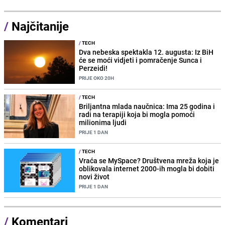
/
Najčitanije
/
TECH
Dva nebeska spektakla 12. augusta: Iz BiH
će se moći vidjeti i pomračenje Sunca i
Perzeidi!
PRIJE OKO 20H
/
TECH
Briljantna mlada naučnica: Ima 25 godina i
radi na terapiji koja bi mogla pomoći
milionima ljudi
PRIJE 1 DAN
/
TECH
Vraća se MySpace? Društvena mreža koja je
oblikovala internet 2000-ih mogla bi dobiti
novi život
PRIJE 1 DAN
/
Komentari