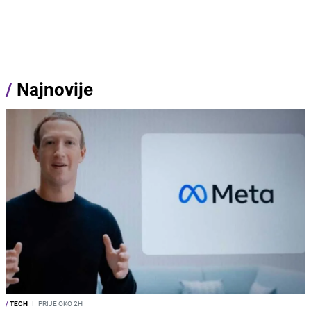
/
Najnovije
/
TECH
I
PRIJE OKO 2H