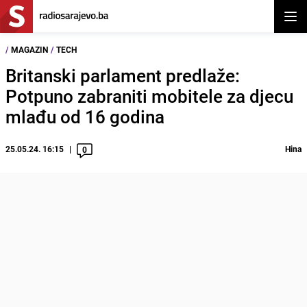
Otvor
/
MAGAZIN
/
TECH
Britanski parlament predlaže:
Potpuno zabraniti mobitele za djecu
mlađu od 16 godina
25.05.24. 16:15
Hina
0