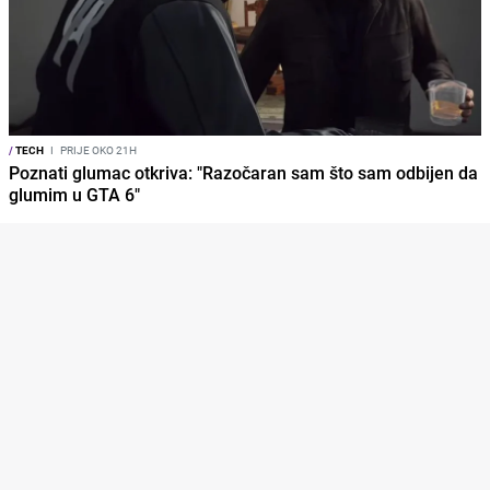
/
TECH
I
PRIJE OKO 21H
Poznati glumac otkriva: "Razočaran sam što sam odbijen da
glumim u GTA 6"