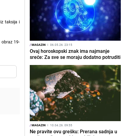
z taksija i
u obraz 19-
/
MAGAZIN
I
06.05.26. 23:15
Ovaj horoskopski znak ima najmanje
sreće: Za sve se moraju dodatno potruditi
/
MAGAZIN
I
10.04.26. 09:55
Ne pravite ovu grešku: Prerana sadnja u