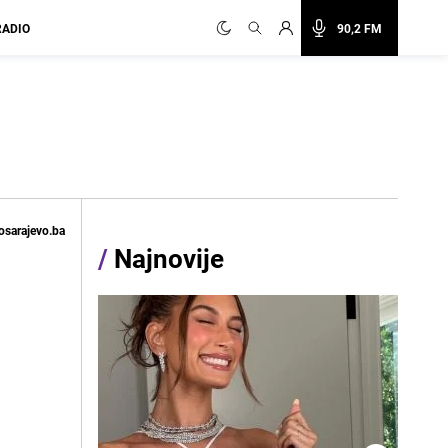
RADIO
90,2 FM
osarajevo.ba
/
Najnovije