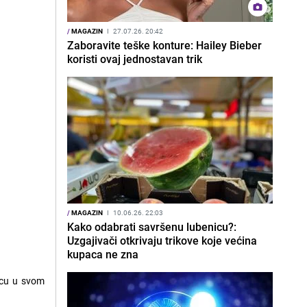
/
MAGAZIN
I
27.07.26. 20:42
Zaboravite teške konture: Hailey Bieber
koristi ovaj jednostavan trik
/
MAGAZIN
I
10.06.26. 22:03
Kako odabrati savršenu lubenicu?:
Uzgajivači otkrivaju trikove koje većina
kupaca ne zna
icu u svom