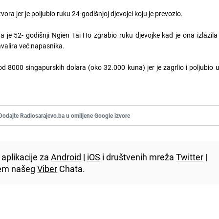
ra jer je poljubio ruku 24-godišnjoj djevojci koju je prevozio.
je 52- godišnji Ngien Tai Ho zgrabio ruku djevojke kad je ona izlazila i
kavalira već napasnika.
 8000 singapurskih dolara (oko 32.000 kuna) jer je zagrlio i poljubio 
Dodajte Radiosarajevo.ba u omiljene Google izvore
aplikacije za
Android
|
iOS
i društvenih mreža
Twitter
|
utem našeg
Viber
Chata.