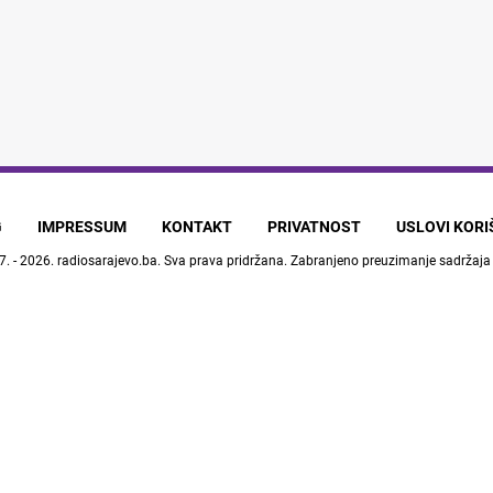
G
IMPRESSUM
KONTAKT
PRIVATNOST
USLOVI KOR
7. - 2026.
radiosarajevo.ba
. Sva prava pridržana. Zabranjeno preuzimanje sadržaja