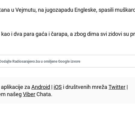
stana u Vejmutu, na jugozapadu Engleske, spasili muškarc
kao i dva para gaća i čarapa, a zbog dima svi zidovi su p
Dodajte Radiosarajevo.ba u omiljene Google izvore
aplikacije za
Android
|
iOS
i društvenih mreža
Twitter
|
utem našeg
Viber
Chata.