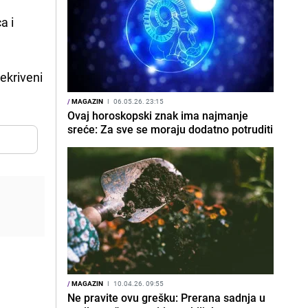
a i
rekriveni
/
MAGAZIN
I
06.05.26. 23:15
Ovaj horoskopski znak ima najmanje
sreće: Za sve se moraju dodatno potruditi
/
MAGAZIN
I
10.04.26. 09:55
Ne pravite ovu grešku: Prerana sadnja u