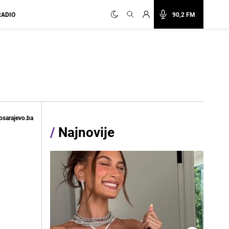
RADIO
90,2 FM
osarajevo.ba
/
Najnovije