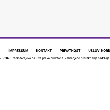
G
IMPRESSUM
KONTAKT
PRIVATNOST
USLOVI KOR
7. - 2026.
radiosarajevo.ba
. Sva prava pridržana. Zabranjeno preuzimanje sadržaja