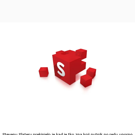
Stevenu Slateru prekipjelo je kad je tko zna koji putnik po redu uporno