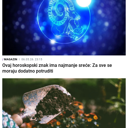
/
MAGAZIN
I
06.05.26. 23:15
Ovaj horoskopski znak ima najmanje sreće: Za sve se
moraju dodatno potruditi