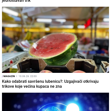
jednostavan trik
/
MAGAZIN
I
10.06.26. 22:03
Kako odabrati savršenu lubenicu?: Uzgajivači otkrivaju
trikove koje većina kupaca ne zna