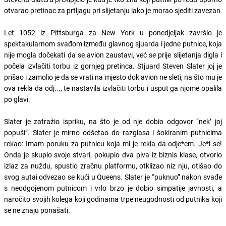
otvarao pretinac za prtljagu pri slijetanju iako je morao sjediti zavezan
Let 1052 iz Pittsburga za New York u ponedjeljak završio je
spektakularnom svađom između glavnog sjuarda i jedne putnice, koja
nije mogla dočekati da se avion zaustavi, već se prije slijetanja digla i
počela izvlačiti torbu iz gornjeg pretinca. Stjuard Steven Slater joj je
prišao i zamolio je da se vrati na mjesto dok avion ne sleti, na što mu je
ova rekla da odj..., te nastavila izvlačiti torbu i usput ga njome opalila
po glavi.
Slater je zatražio ispriku, na što je od nje dobio odgovor “nek’ joj
popuši”. Slater je mirno odšetao do razglasa i šokiranim putnicima
rekao: Imam poruku za putnicu koja mi je rekla da odje*em. Je*i se!
Onda je skupio svoje stvari, pokupio dva piva iz biznis klase, otvorio
izlaz za nuždu, spustio zračnu platformu, otklizao niz nju, otišao do
svog autai odvezao se kući u Queens. Slater je “puknuo” nakon svađe
s neodgojenom putnicom i vrlo brzo je dobio simpatije javnosti, a
naročito svojih kolega koji godinama trpe neugodnosti od putnika koji
se ne znaju ponašati.