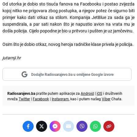
Od utorka je dobio sto tisuća fanova na Facebooku i postao zvijezda
kojoj nitko ne prigovara zbog postupka, a njegov potez će sigurno biti
primjer kako dati otkaz sa stilom. Kompanija JetBlue za sada ga je
suspendirala, a par sati nakon što je napustio avion na vrata mu je
došla policija. Cijelo popodne je bio u pritvoru i pušten je uz jamčevinu.
Osim što je dobio otkaz, novog heroja radničke klase privela je policija.
jutarnji.hr
Dodajte Radiosarajevo.ba u omiljene Google izvore
Radiosarajevo.ba
pratite putem aplikacije za
Android
|
iOS
i društvenih
mreža
Twitter
|
Facebook
|
Instagram
, kao i putem našeg
Viber
Chata.