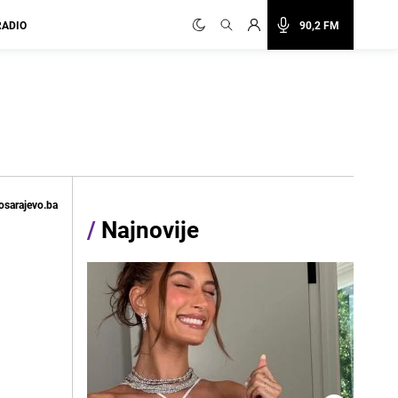
RADIO
90,2 FM
osarajevo.ba
/
Najnovije