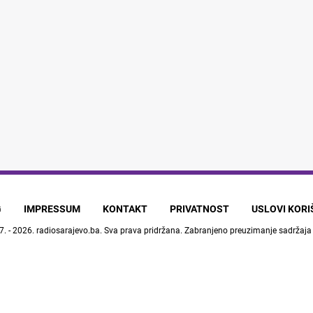
G
IMPRESSUM
KONTAKT
PRIVATNOST
USLOVI KOR
7. - 2026.
radiosarajevo.ba
. Sva prava pridržana. Zabranjeno preuzimanje sadržaja