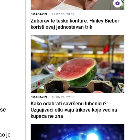
/
MAGAZIN
I
27.07.26. 20:42
Zaboravite teške konture: Hailey Bieber
koristi ovaj jednostavan trik
/
MAGAZIN
I
10.06.26. 22:03
Kako odabrati savršenu lubenicu?:
 se
Uzgajivači otkrivaju trikove koje većina
kupaca ne zna
ao je