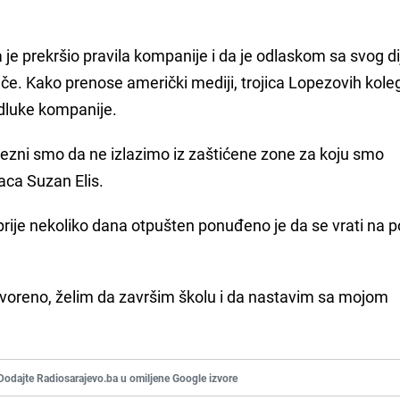
je prekršio pravila kompanije i da je odlaskom sa svog di
ače. Kako prenose američki mediji, trojica Lopezovih kole
dluke kompanije.
ezni smo da ne izlazimo iz zaštićene zone za koju smo
laca Suzan Elis.
prije nekoliko dana otpušten ponuđeno je da se vrati na po
atvoreno, želim da završim školu i da nastavim sa mojom
Dodajte Radiosarajevo.ba u omiljene Google izvore