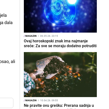
jela
ga dala
/
MAGAZIN
I
06.05.26. 23:15
Ovaj horoskopski znak ima najmanje
sreće: Za sve se moraju dodatno potruditi
sao, ali
/
MAGAZIN
I
10.04.26. 09:55
Ne pravite ovu grešku: Prerana sadnja u