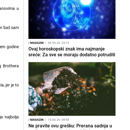
lanovima u
em 'baš sam
/
MAGAZIN
I
06.05.26. 23:15
ajem godine
Ovaj horoskopski znak ima najmanje
sreće: Za sve se moraju dodatno potruditi
g Brothera
, jer je to
ja najbolja
/
MAGAZIN
I
10.04.26. 09:55
Ne pravite ovu grešku: Prerana sadnja u