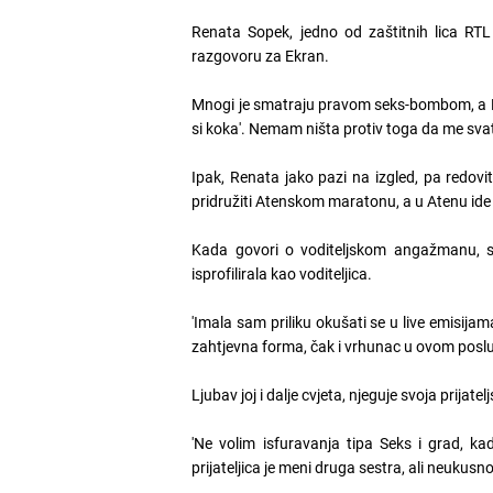
Renata Sopek, jedno od zaštitnih lica RTL
razgovoru za Ekran.
Mnogi je smatraju pravom seks-bombom, a Re
si koka'. Nemam ništa protiv toga da me svatk
Ipak, Renata jako pazi na izgled, pa redovi
pridružiti Atenskom maratonu, a u Atenu id
Kada govori o voditeljskom angažmanu, sm
isprofilirala kao voditeljica.
'Imala sam priliku okušati se u live emisijama
zahtjevna forma, čak i vrhunac u ovom poslu'
Ljubav joj i dalje cvjeta, njeguje svoja prijatel
'Ne volim isfuravanja tipa Seks i grad, ka
prijateljica je meni druga sestra, ali neukusno