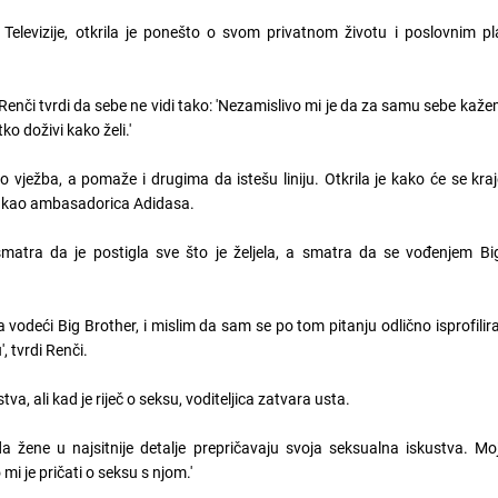
 Televizije, otkrila je ponešto o svom privatnom životu i poslovnim p
nči tvrdi da sebe ne vidi tako: 'Nezamislivo mi je da za samu sebe kaž
o doživi kako želi.'
to vježba, a pomaže i drugima da istešu liniju. Otkrila je kako će se kr
e kao ambasadorica Adidasa.
atra da je postigla sve što je željela, a smatra da se vođenjem Bi
 vodeći Big Brother, i mislim da sam se po tom pitanju odlično isprofilirala
, tvrdi Renči.
jstva, ali kad je riječ o seksu, voditeljica zatvara usta.
da žene u najsitnije detalje prepričavaju svoja seksualna iskustva. Mo
 mi je pričati o seksu s njom.'