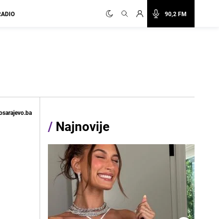
RADIO
90,2 FM
osarajevo.ba
/
Najnovije