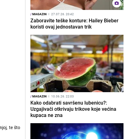
/
MAGAZIN
I
27.07.26. 20:42
Zaboravite teške konture: Hailey Bieber
koristi ovaj jednostavan trik
/
MAGAZIN
I
10.06.26. 22:03
Kako odabrati savršenu lubenicu?:
Uzgajivači otkrivaju trikove koje većina
kupaca ne zna
njoj, te što