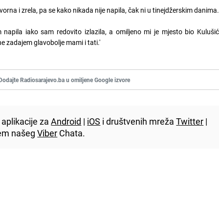
orna i zrela, pa se kako nikada nije napila, čak ni u tinejdžerskim danima
apila iako sam redovito izlazila, a omiljeno mi je mjesto bio Kulušić
 zadajem glavobolje mami i tati.'
Dodajte Radiosarajevo.ba u omiljene Google izvore
aplikacije za
Android
|
iOS
i društvenih mreža
Twitter
|
utem našeg
Viber
Chata.