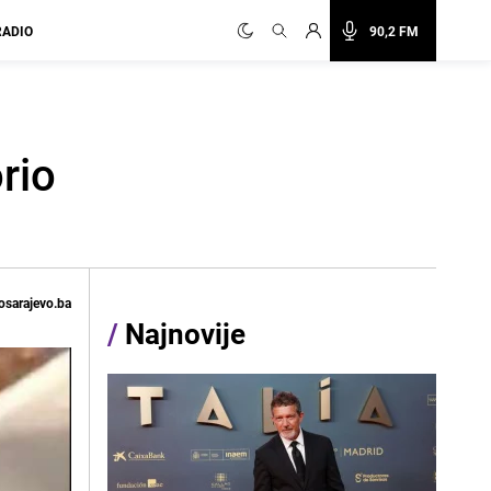
RADIO
90,2 FM
rio
osarajevo.ba
/
Najnovije