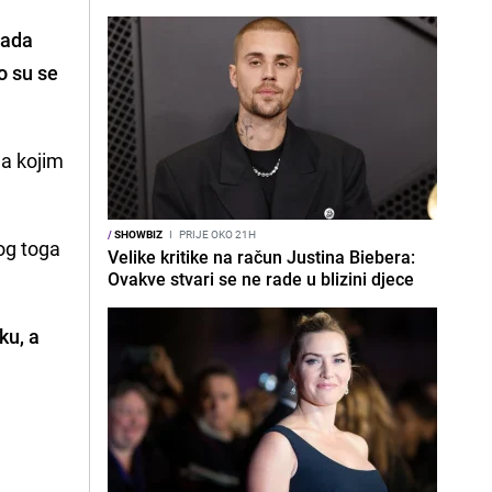
jada
o su se
na kojim
/
SHOWBIZ
I
PRIJE OKO 21H
og toga
Velike kritike na račun Justina Biebera:
Ovakve stvari se ne rade u blizini djece
ku, a
o