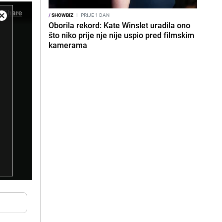
/
SHOWBIZ
I
PRIJE 1 DAN
Oborila rekord: Kate Winslet uradila ono
što niko prije nje nije uspio pred filmskim
kamerama