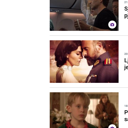
21
S
p
20
L
j
18
P
s