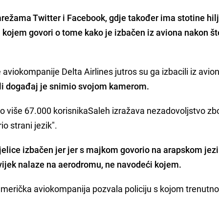
režama Twitter i Facebook, gdje također ima stotine hil
a kojem govori o tome kako je
izbačen iz aviona nakon št
aviokompanije Delta Airlines jutros su ga izbacili iz avio
eli događaj je snimio svojom kamerom.
lo više 67.000 korisnika
Saleh
izražava nezadovoljstvo zb
io strani jezik".
tjelice izbačen jer jer s majkom govorio na arapskom jezi
 uvijek nalaze na aerodromu, ne navodeći kojem.
merička aviokompanija pozvala policiju s kojom trenutn