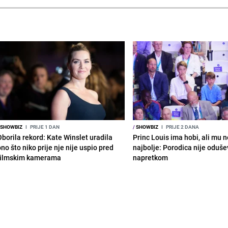
SHOWBIZ
I
PRIJE 1 DAN
/
SHOWBIZ
I
PRIJE 2 DANA
Oborila rekord: Kate Winslet uradila
Princ Louis ima hobi, ali mu n
no što niko prije nje nije uspio pred
najbolje: Porodica nije oduše
filmskim kamerama
napretkom