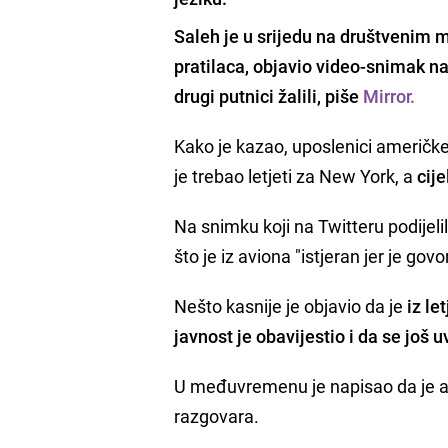
Saleh
je u srijedu na društvenim m
pratilaca, objavio video-snimak n
drugi putnici žalili,
piše
Mirror.
Kako je kazao, uposlenici američke 
je trebao letjeti za New York, a
cij
Na snimku koji na Twitteru podijeli
što je iz aviona "istjeran jer je govor
Nešto kasnije je objavio da je
iz le
javnost je obavijestio i da se još
U međuvremenu je napisao da je a
razgovara.