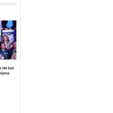
e ide baš
vljena