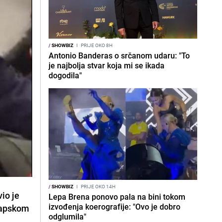
/
SHOWBIZ
I
PRIJE OKO 8H
Antonio Banderas o srčanom udaru: "To
je najbolja stvar koja mi se ikada
dogodila"
/
SHOWBIZ
I
PRIJE OKO 14H
io je
Lepa Brena ponovo pala na bini tokom
izvođenja koerografije: "Ovo je dobro
arapskom
odglumila"