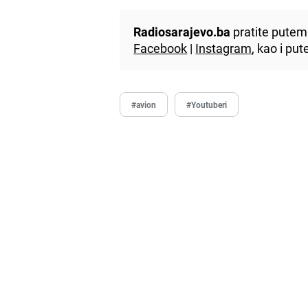
Radiosarajevo.ba
pratite putem 
Facebook
|
Instagram
, kao i p
#avion
#Youtuberi