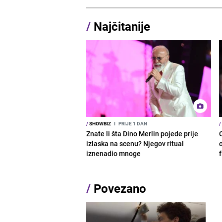
/
Najčitanije
/
SHOWBIZ
I
PRIJE 1 DAN
/
Znate li šta Dino Merlin pojede prije
izlaska na scenu? Njegov ritual
o
iznenadio mnoge
/
Povezano