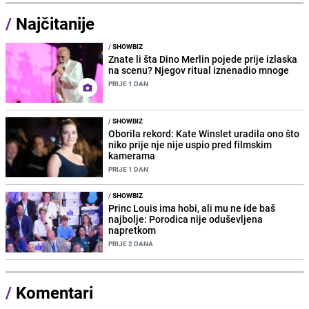
/
Najčitanije
/
SHOWBIZ
Znate li šta Dino Merlin pojede prije izlaska
na scenu? Njegov ritual iznenadio mnoge
PRIJE 1 DAN
/
SHOWBIZ
Oborila rekord: Kate Winslet uradila ono što
niko prije nje nije uspio pred filmskim
kamerama
PRIJE 1 DAN
/
SHOWBIZ
Princ Louis ima hobi, ali mu ne ide baš
najbolje: Porodica nije oduševljena
napretkom
PRIJE 2 DANA
/
Komentari