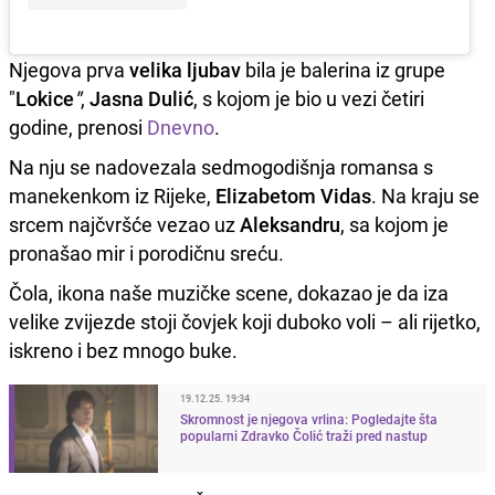
Njegova prva
velika ljubav
bila je balerina iz grupe
"
Lokice
"
,
Jasna Dulić
, s kojom je bio u vezi četiri
godine, prenosi
Dnevno
.
Na nju se nadovezala sedmogodišnja romansa s
manekenkom iz Rijeke,
Elizabetom Vidas
. Na kraju se
srcem najčvršće vezao uz
Aleksandru
, sa kojom je
pronašao mir i porodičnu sreću.
Čola, ikona naše muzičke scene, dokazao je da iza
velike zvijezde stoji čovjek koji duboko voli – ali rijetko,
iskreno i bez mnogo buke.
19.12.25. 19:34
Skromnost je njegova vrlina: Pogledajte šta
popularni Zdravko Čolić traži pred nastup