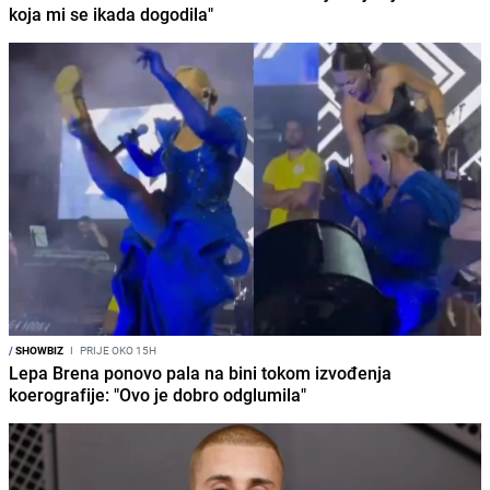
koja mi se ikada dogodila"
/
SHOWBIZ
I
PRIJE OKO 15H
Lepa Brena ponovo pala na bini tokom izvođenja
koerografije: "Ovo je dobro odglumila"