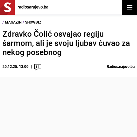
Otvor
/
MAGAZIN
/
SHOWBIZ
Zdravko Čolić osvajao regiju
šarmom, ali je svoju ljubav čuvao za
nekog posebnog
20.12.25. 13:00
Radiosarajevo.ba
11