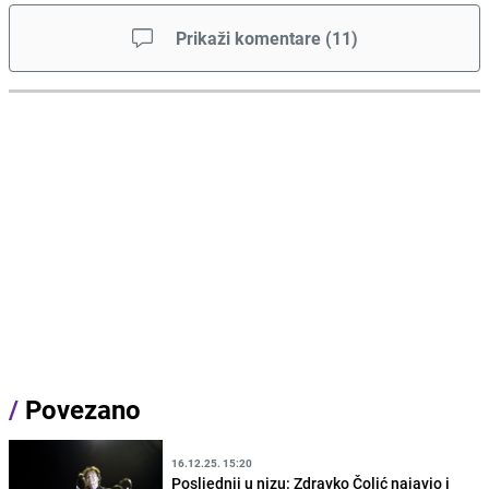
Prikaži komentare
(
11
)
/
Povezano
16.12.25. 15:20
Posljednji u nizu: Zdravko Čolić najavio i