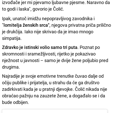
izvođače jer mi pjevamo ljubavne pjesme. Naravno da
to godi i laska", govorio je Čolić.
Ipak, unatoč imidžu nepopravljivog zavodnika i
"
lomitelja ženskih srca"
, njegova privatna priča prilično
je drukčija. Iako nije skrivao da je imao mnogo
simpatija.
Zdravko je istinski volio samo tri puta
. Poznat po
skromnosti i sramežljivosti, rijetko je pokazivao
nježnost u javnosti – samo je dvije žene poljubio pred
drugima.
Najradije je svoje emotivne trenutke čuvao dalje od
očiju publike i prijatelja, u strahu da će ga društvo
zadirkivati kada je u pratnji djevojke. Čolić nikada nije
obraćao pažnju na zauzete žene, a događalo se i da
bude odbijen.