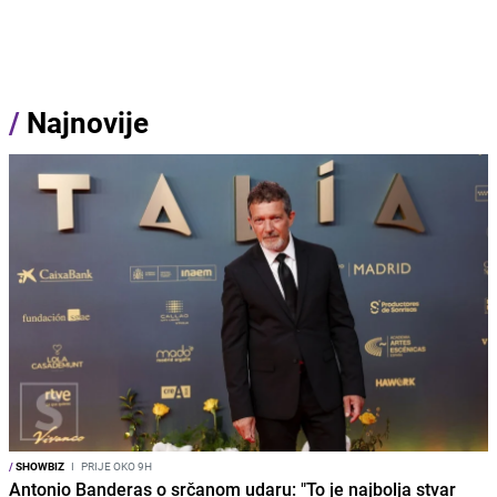
/
Najnovije
/
SHOWBIZ
I
PRIJE OKO 9H
Antonio Banderas o srčanom udaru: "To je najbolja stvar