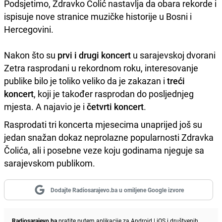
Podsjetimo, Zdravko Čolić nastavlja da obara rekorde i
ispisuje nove stranice muzičke historije u Bosni i
Hercegovini.
Nakon što su
prvi i drugi koncert
u sarajevskoj dvorani
Zetra rasprodani u rekordnom roku, interesovanje
publike bilo je toliko veliko da je zakazan i
treći
koncert
, koji je također rasprodan do posljednjeg
mjesta. A najavio je i
četvrti koncert
.
Rasprodati tri koncerta mjesecima unaprijed još su
jedan snažan dokaz neprolazne popularnosti Zdravka
Čolića, ali i posebne veze koju godinama njeguje sa
sarajevskom publikom.
Dodajte Radiosarajevo.ba u omiljene Google izvore
Radiosarajevo.ba
pratite putem aplikacije za
Android
|
iOS
i društvenih