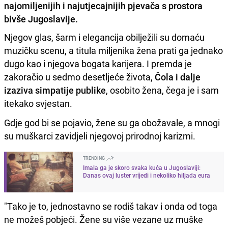
najomiljenijih i najutjecajnijih pjevača s prostora
bivše Jugoslavije.
Njegov glas, šarm i elegancija obilježili su domaću
muzičku scenu, a titula miljenika žena prati ga jednako
dugo kao i njegova bogata karijera. I premda je
zakoračio u sedmo desetljeće života,
Čola i dalje
izaziva simpatije publike
, osobito žena, čega je i sam
itekako svjestan.
Gdje god bi se pojavio, žene su ga obožavale, a mnogi
su muškarci zavidjeli njegovoj prirodnoj karizmi.
TRENDING
Imala ga je skoro svaka kuća u Jugoslaviji:
Danas ovaj luster vrijedi i nekoliko hiljada eura
"Tako je to, jednostavno se rodiš takav i onda od toga
ne možeš pobjeći. Žene su više vezane uz muške