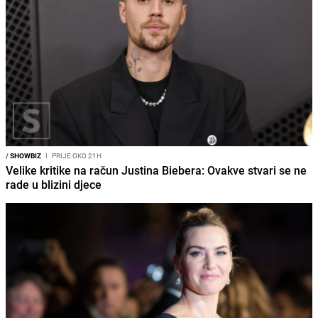
/
SHOWBIZ
I
PRIJE OKO 21H
Velike kritike na račun Justina Biebera: Ovakve stvari se ne
rade u blizini djece