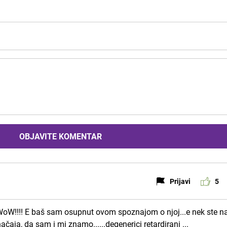
OBJAVITE KOMENTAR
Prijavi
5
 WoW!!!! E baš sam osupnut ovom spoznajom o njoj...e nek ste 
načaja, da sam i mi znamo......degenerici retardirani ...