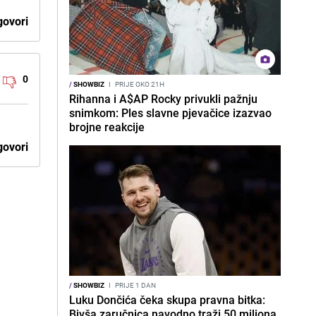
ovori
0
/
SHOWBIZ
I
PRIJE OKO 21H
Rihanna i A$AP Rocky privukli pažnju
snimkom: Ples slavne pjevačice izazvao
brojne reakcije
ovori
/
SHOWBIZ
I
PRIJE 1 DAN
Luku Dončića čeka skupa pravna bitka:
Bivša zaručnica navodno traži 50 miliona