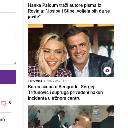
Hanka Paldum traži autore pisma iz
Rovinja: "Josipa i Stipe, voljela bih da se
javite"
/
SHOWBIZ
I
PRIJE OKO 15H
Burna scena u Beogradu: Sergej
Trifunović i supruga privedeni nakon
incidenta u tržnom centru
0
nam