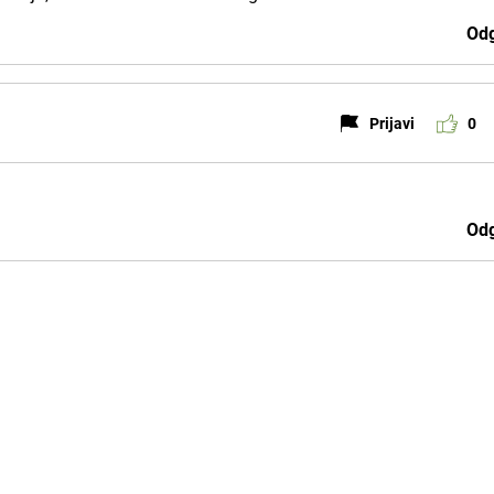
Odg
Prijavi
0
!
Odg