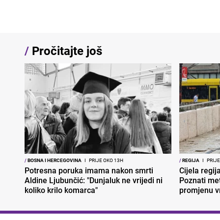
/
Pročitajte još
/
BOSNA I HERCEGOVINA
I
PRIJE OKO 13H
/
REGIJA
I
PRIJE
Potresna poruka imama nakon smrti
Cijela regi
Aldine Ljubunčić: "Dunjaluk ne vrijedi ni
Poznati met
koliko krilo komarca"
promjenu 