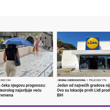
 OKO 19H
/
BOSNA I HERCEGOVINA
I
PRIJE OKO 17H
ja čeka njegovu progonozu:
Jedan od najvećih gradova nije
eorolog najavljuje veću
Ovo su lokacije prvih Lidl pro
vremena
BiH