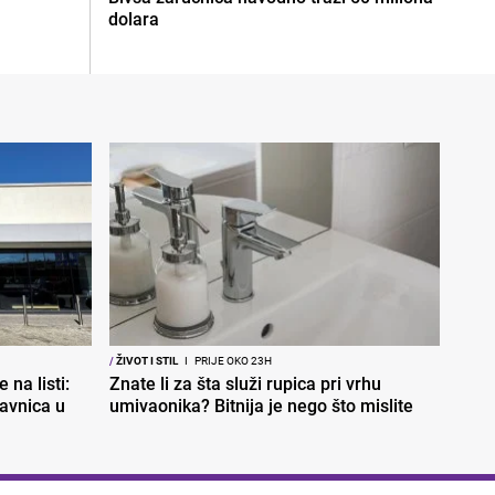
dolara
/
ŽIVOT I STIL
I
PRIJE OKO 23H
 na listi:
Znate li za šta služi rupica pri vrhu
davnica u
umivaonika? Bitnija je nego što mislite