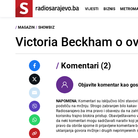
VIJESTI
BIZNIS
METROMA
/
MAGAZIN
/
SHOWBIZ
Victoria Beckham o ov
/
Komentari (2)
Objavite komentar kao gost i
NAPOMENA:
Komentari su isključivo lični stavov
podstiču na mržnju. Strogo zabranjen bilo kakav 
Radiosarajevo.ba ima pravo i obavezu da na zahtj
korisniku trajno blokira pristup. Obaviještavamo 
da neki komentari mogu sadržavati narativ koji j
pravo da obriše sporne ili prijavljene komentare 
uklanjanja govora mržnje i drugih neprimjerenih