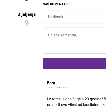
VAŠ KOMENTAR
Dijeljenja
9
Boro
28.12.2020. 08:44
I o tome je ona šutjela 23 godine?
prenijeli ovu vijest od krucijalnog z