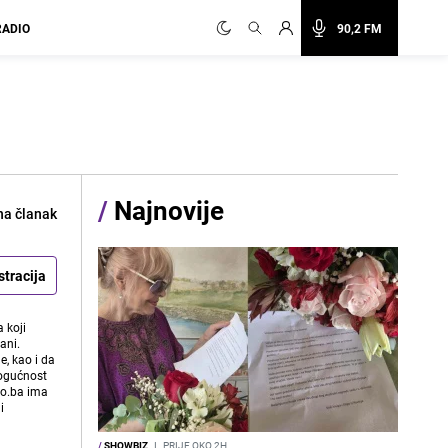
RADIO
90,2 FM
/
Najnovije
na članak
stracija
 koji
ani.
e, kao i da
mogućnost
vo.ba ima
i
/
SHOWBIZ
I
PRIJE OKO 2H