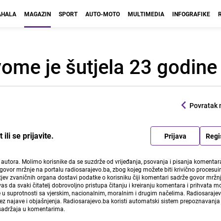
HALA
MAGAZIN
SPORT
AUTO-MOTO
MULTIMEDIA
INFOGRAFIKE
ome je šutjela 23 godine
Povratak 
li se prijavite.
Prijava
Regi
i autora. Molimo korisnike da se suzdrže od vrijeđanja, psovanja i pisanja komentara
govor mržnje na portalu radiosarajevo.ba, zbog kojeg možete biti krivično procesuir
ev zvaničnih organa dostavi podatke o korisniku čiji komentari sadrže govor mržnj
vas da svaki čitatelj dobrovoljno pristupa čitanju i kreiranju komentara i prihvata 
e u suprotnosti sa vjerskim, nacionalnim, moralnim i drugim načelima. Radiosaraje
bez najave i objašnjenja. Radiosarajevo.ba koristi automatski sistem prepoznavanja 
 sadržaja u komentarima.