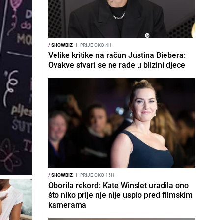
/
SHOWBIZ
I
PRIJE OKO 4H
Velike kritike na račun Justina Biebera:
Ovakve stvari se ne rade u blizini djece
/
SHOWBIZ
I
PRIJE OKO 15H
Oborila rekord: Kate Winslet uradila ono
što niko prije nje nije uspio pred filmskim
kamerama