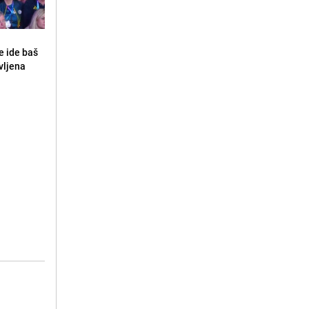
e ide baš
vljena