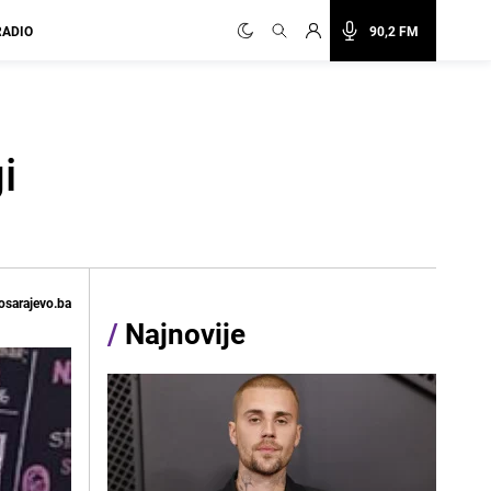
RADIO
90,2 FM
i
osarajevo.ba
/
Najnovije