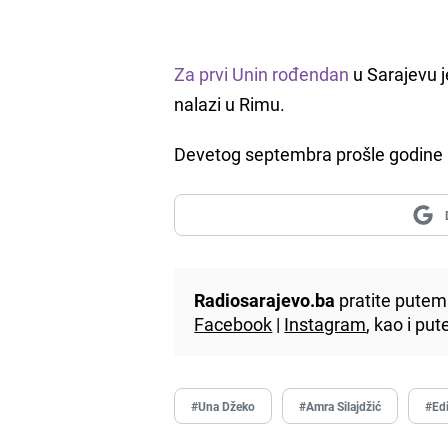
Za prvi Unin rođendan
u Sarajevu j
nalazi u Rimu.
Devetog septembra prošle godine p
Radiosarajevo.ba
pratite putem 
Facebook
|
Instagram
, kao i p
#Una Džeko
#Amra Silajdžić
#Ed