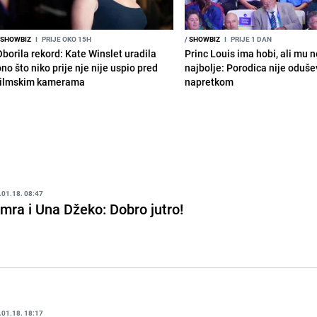
SHOWBIZ
I
PRIJE OKO 15H
/
SHOWBIZ
I
PRIJE 1 DAN
Oborila rekord: Kate Winslet uradila
Princ Louis ima hobi, ali mu n
no što niko prije nje nije uspio pred
najbolje: Porodica nije oduše
filmskim kamerama
napretkom
.01.18. 08:47
mra i Una Džeko: Dobro jutro!
.01.18. 18:17