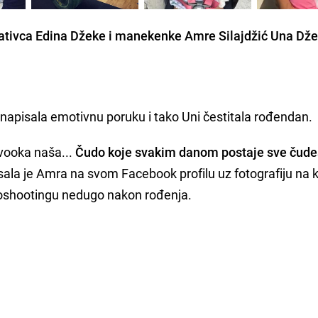
ativca Edina Džeke i manekenke Amre Silajdžić Una Dž
napisala emotivnu poruku i tako Uni čestitala rođendan.
avooka naša...
Čudo koje svakim danom postaje sve čude
sala je Amra na svom Facebook profilu uz fotografiju na ko
toshootingu nedugo nakon rođenja.