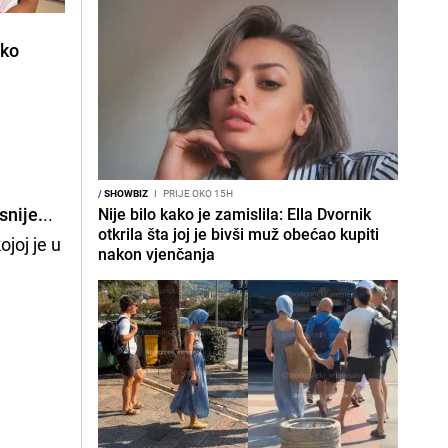
eko
/
SHOWBIZ
I
PRIJE OKO 15H
snije.
..
Nije bilo kako je zamislila: Ella Dvornik
otkrila šta joj je bivši muž obećao kupiti
joj je u
nakon vjenčanja