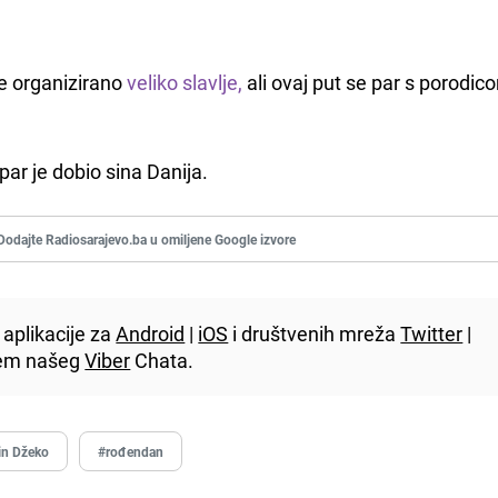
e organizirano
veliko slavlje,
ali ovaj put se par s porodic
ar je dobio sina Danija.
Dodajte Radiosarajevo.ba u omiljene Google izvore
aplikacije za
Android
|
iOS
i društvenih mreža
Twitter
|
utem našeg
Viber
Chata.
in Džeko
#rođendan