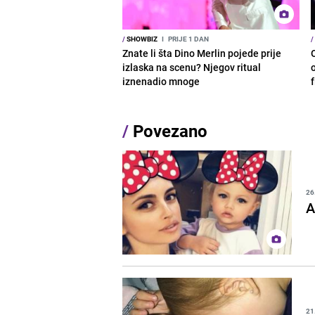
/
SHOWBIZ
I
PRIJE 1 DAN
/
Znate li šta Dino Merlin pojede prije
izlaska na scenu? Njegov ritual
o
iznenadio mnoge
/
Povezano
26
A
21