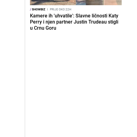
/
SHOWBIZ
I
PRIJE OKO 22H
Kamere ih 'uhvatile': Slavne ličnosti Katy
Perry i njen partner Justin Trudeau stigli
u Crnu Goru