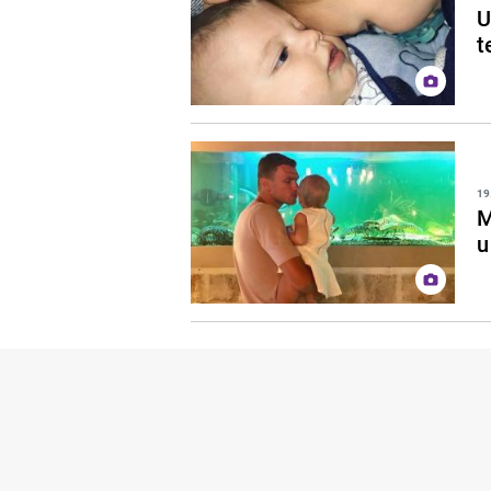
U
t
19
M
u