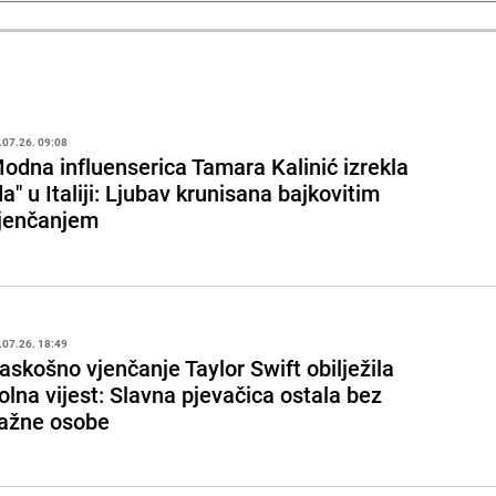
.07.26. 09:08
odna influenserica Tamara Kalinić izrekla
da" u Italiji: Ljubav krunisana bajkovitim
jenčanjem
.07.26. 18:49
askošno vjenčanje Taylor Swift obilježila
olna vijest: Slavna pjevačica ostala bez
ažne osobe