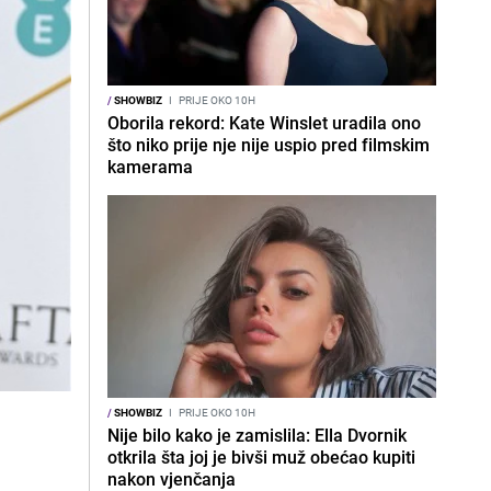
/
SHOWBIZ
I
PRIJE OKO 10H
Oborila rekord: Kate Winslet uradila ono
što niko prije nje nije uspio pred filmskim
kamerama
/
SHOWBIZ
I
PRIJE OKO 10H
Nije bilo kako je zamislila: Ella Dvornik
otkrila šta joj je bivši muž obećao kupiti
nakon vjenčanja