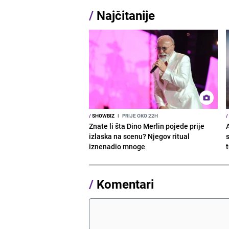
/
Najčitanije
/
SHOWBIZ
I
PRIJE OKO 22H
/
Znate li šta Dino Merlin pojede prije
izlaska na scenu? Njegov ritual
iznenadio mnoge
/
Komentari