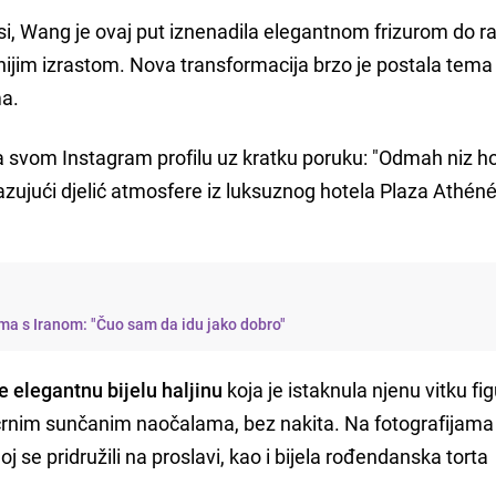
si, Wang je ovaj put iznenadila elegantnom frizurom do 
nijim izrastom. Nova transformacija brzo je postala tema 
a.
na svom Instagram profilu uz kratku poruku: "Odmah niz ho
azujući djelić atmosfere iz luksuznog hotela Plaza Athén
ma s Iranom: "Čuo sam da idu jako dobro"
e elegantnu bijelu haljinu
koja je istaknula njenu vitku fi
crnim sunčanim naočalama, bez nakita. Na fotografijama
u joj se pridružili na proslavi, kao i bijela rođendanska torta