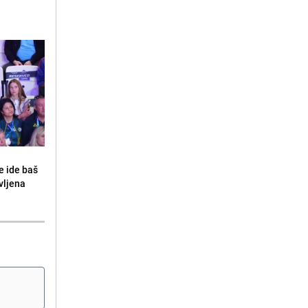
e ide baš
vljena