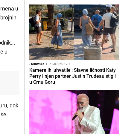
ramena u
brojnih
dnik...
ée u
/
SHOWBIZ
I
PRIJE OKO 17H
Kamere ih 'uhvatile': Slavne ličnosti Katy
Perry i njen partner Justin Trudeau stigli
u Crnu Goru
guru, dok
 se