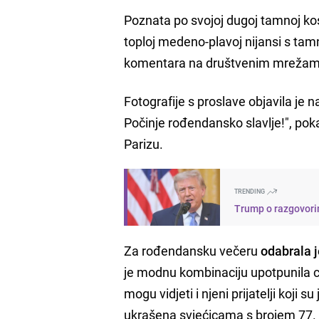
Poznata po svojoj dugoj tamnoj ko
toploj medeno-plavoj nijansi s tam
komentara na društvenim mrežam
Fotografije s proslave objavila je 
Počinje rođendansko slavlje!", pok
Parizu.
TRENDING
Trump o razgovori
Za rođendansku večeru
odabrala j
je modnu kombinaciju upotpunila 
mogu vidjeti i njeni prijatelji koji s
ukrašena svjećicama s brojem 77.