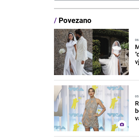
/
Povezano
06
M
"
v
05
R
b
v