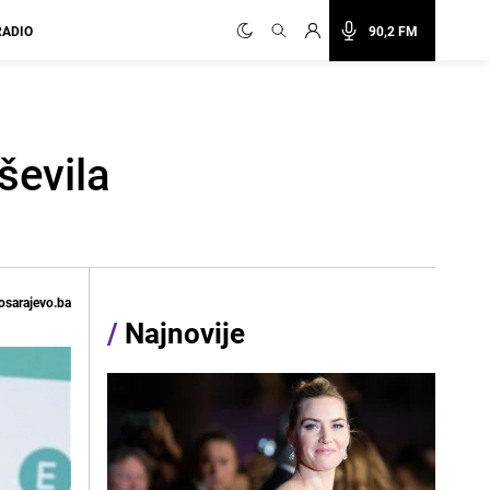
RADIO
90,2 FM
ševila
osarajevo.ba
/
Najnovije