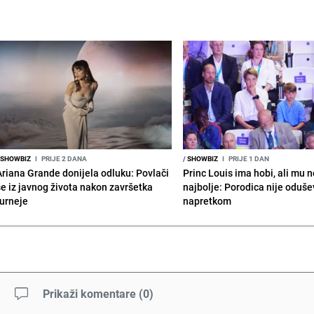
SHOWBIZ
I
PRIJE 2 DANA
/
SHOWBIZ
I
PRIJE 1 DAN
Ariana Grande donijela odluku: Povlači
Princ Louis ima hobi, ali mu n
se iz javnog života nakon završetka
najbolje: Porodica nije oduše
turneje
napretkom
Prikaži komentare
(
0
)