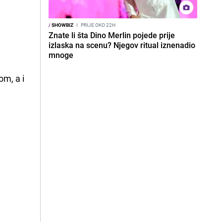
/
SHOWBIZ
I
PRIJE OKO 22H
Znate li šta Dino Merlin pojede prije
izlaska na scenu? Njegov ritual iznenadio
mnoge
om, a i