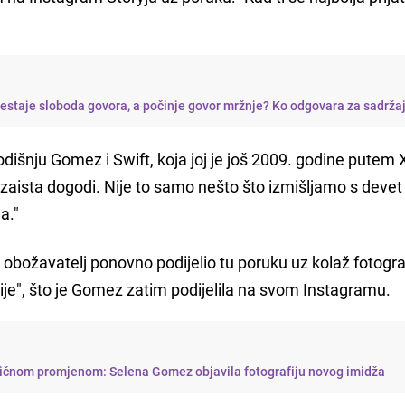
restaje sloboda govora, a počinje govor mržnje? Ko odgovara za sadrža
dišnju Gomez i Swift, koja joj je još 2009. godine putem 
 zaista dogodi. Nije to samo nešto što izmišljamo s devet
a."
 obožavatelj ponovno podijelio tu poruku uz kolaž fotogra
ije", što je Gomez zatim podijelila na svom Instagramu.
stičnom promjenom: Selena Gomez objavila fotografiju novog imidža