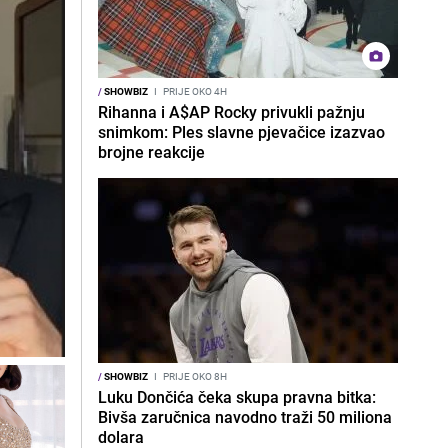
/
SHOWBIZ
I
PRIJE OKO 4H
Rihanna i A$AP Rocky privukli pažnju
snimkom: Ples slavne pjevačice izazvao
brojne reakcije
/
SHOWBIZ
I
PRIJE OKO 8H
Luku Dončića čeka skupa pravna bitka:
Bivša zaručnica navodno traži 50 miliona
dolara