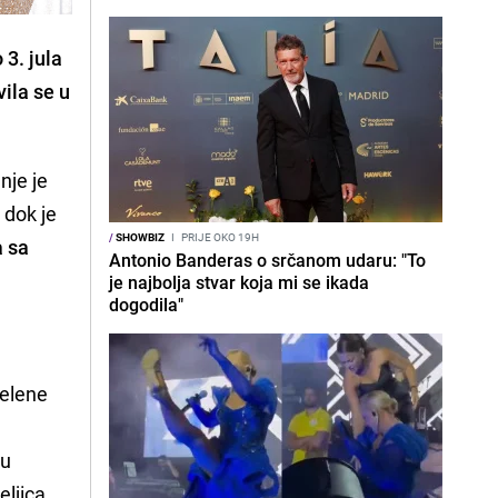
 3. jula
ila se u
anje je
 dok je
/
SHOWBIZ
I
PRIJE OKO 19H
a sa
Antonio Banderas o srčanom udaru: "To
je najbolja stvar koja mi se ikada
dogodila"
Selene
 u
eljica