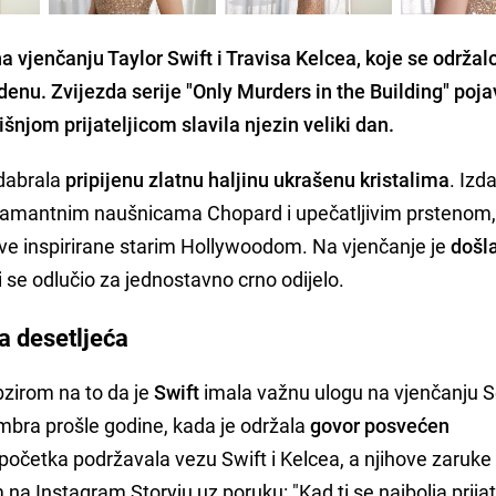
 vjenčanju Taylor Swift i Travisa Kelcea, koje se održalo
nu. Zvijezda serije "Only Murders in the Building" pojav
išnjom prijateljicom slavila njezin veliki dan.
odabrala
pripijenu zlatnu haljinu ukrašenu kristalima
. Izd
ijamantnim naušnicama Chopard i upečatljivim prstenom,
ve inspirirane starim Hollywoodom. Na vjenčanje je
došl
ji se odlučio za jednostavno crno odijelo.
a desetljeća
bzirom na to da je
Swift
imala važnu ulogu na vjenčanju 
bra prošle godine, kada je održala
govor posvećen
očetka podržavala vezu Swift i Kelcea, a njihove zaruke
 na Instagram Storyju uz poruku: "Kad ti se najbolja prijat