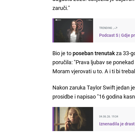
zaruči."
TRENDING
Podcast S | Gdje p
Bio je to
poseban trenutak
za 33-go
poručila: "Prava ljubav se ponekad
Moram vjerovati u to. A i ti bi trebal
Nakon zaruka Taylor Swift jedan je
prosidbe i napisao "16 godina kasn
04.06.26. 19:34
Iznenadila je dra