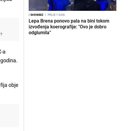
/
SHOWBIZ
I
PRIJE 1 DAN
Lepa Brena ponovo pala na bini tokom
izvođenja koerografije: "Ovo je dobro
odglumila"
j?
X-a
 godina.
fija obje