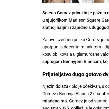
Selena Gomez privukla je pažnju na
u njujorškom Madison Square Garde
zlatnoj haljini i zajedno s dugogod
Za ovu svečanu priliku Gomez je 
upotpunila decentnim nakitom - d
kosu oblikovala u glamurozne valo
suprugom Bennyjem Blancom
, ko
Prijateljstvo dugo gotovo dv
Njezin dolazak bio je očekivan, s o
Gomez i Bennyja Blanca 27. septem
mladencima
. Gomez je od samog p
augustu 2025. obilježila je objavom