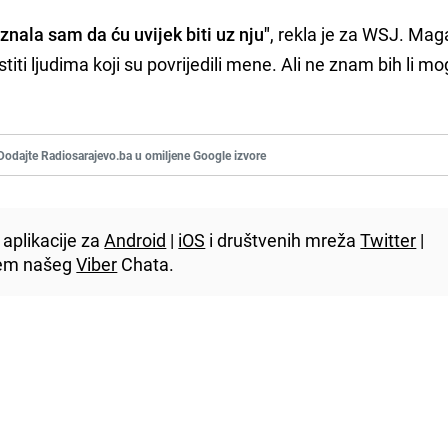
,
znala sam da ću uvijek biti uz nju"
, rekla je za WSJ. Mag
iti ljudima koji su povrijedili mene. Ali ne znam bih li mo
Dodajte Radiosarajevo.ba u omiljene Google izvore
aplikacije za
Android
|
iOS
i društvenih mreža
Twitter
|
utem našeg
Viber
Chata.