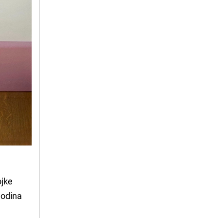
ojke
godina