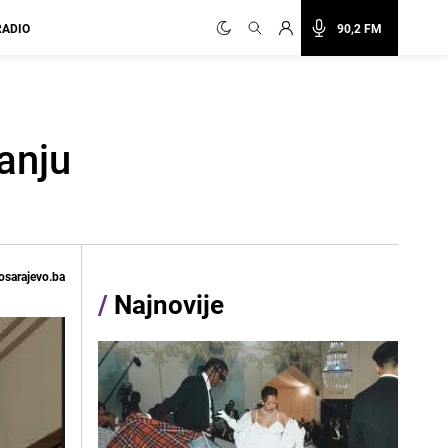
RADIO
90,2 FM
anju
osarajevo.ba
/
Najnovije