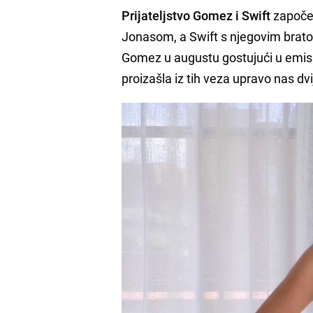
Prijateljstvo Gomez i Swift
započel
Jonasom, a Swift s njegovim bratom
Gomez u augustu gostujući u emisij
proizašla iz tih veza upravo nas dvij