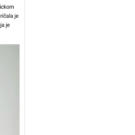
Nickom
ičala je
ja je