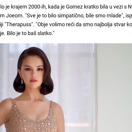
o je krajem 2000-ih, kada je Gomez kratko bila u vezi s 
 Joeom. "Sve je to bilo simpatično, bile smo mlade", ispr
i "Therapuss". "Obje volimo reći da smo najbolja stvar ko
e. Bilo je to baš slatko."