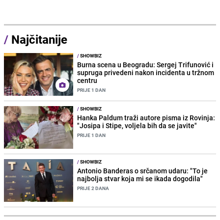
/
Najčitanije
/
SHOWBIZ
Burna scena u Beogradu: Sergej Trifunović i
supruga privedeni nakon incidenta u tržnom
centru
PRIJE 1 DAN
/
SHOWBIZ
Hanka Paldum traži autore pisma iz Rovinja:
"Josipa i Stipe, voljela bih da se javite"
PRIJE 1 DAN
/
SHOWBIZ
Antonio Banderas o srčanom udaru: "To je
najbolja stvar koja mi se ikada dogodila"
PRIJE 2 DANA