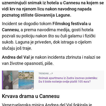
uznemirujući snimak iz hotela u Cannesu na kojem se
vidi krv na njenom licu nakon navodnog napada
poznatog stiliste Giovannija Lagune.
Incident se dogodio tokom
Filmskog festivala u
Cannesu
, a prema navodima medija, gosti hotela
pozvali su policiju nakon što su čuli galamu i fizički
sukob. Laguna je priveden, dok istraga o cijelom
slučaju još traje.
Andrea del Val
je nakon incidenta zbrinuta i nalazi se
van životne opasnosti, piše.
TRENDING
Snimak apartmana iz Zadra izazvao polemiku:
Da li biste noćenje ovdje platili 105 eura?
Krvava drama u Cannesu
Venezuelanska misica Andrea del Val šokirala je