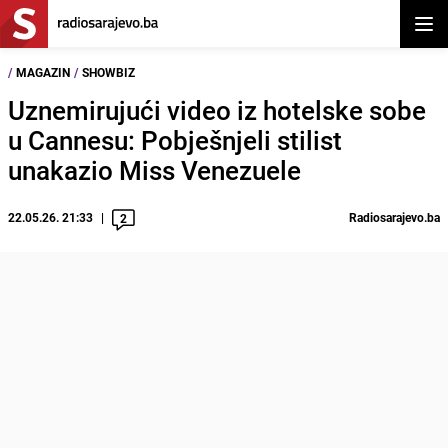
Otvor
/
MAGAZIN
/
SHOWBIZ
Uznemirujući video iz hotelske sobe
u Cannesu: Pobješnjeli stilist
unakazio Miss Venezuele
22.05.26. 21:33
Radiosarajevo.ba
2