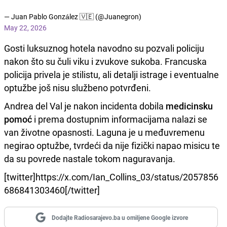
— Juan Pablo González 🇻🇪 (@Juanegron)
May 22, 2026
Gosti luksuznog hotela navodno su pozvali policiju
nakon što su čuli viku i zvukove sukoba. Francuska
policija privela je stilistu, ali detalji istrage i eventualne
optužbe još nisu službeno potvrđeni.
Andrea del Val je nakon incidenta dobila
medicinsku
pomoć
i prema dostupnim informacijama nalazi se
van životne opasnosti. Laguna je u međuvremenu
negirao optužbe, tvrdeći da nije fizički napao misicu te
da su povrede nastale tokom naguravanja.
[twitter]https://x.com/Ian_Collins_03/status/2057856
686841303460[/twitter]
Dodajte Radiosarajevo.ba u omiljene Google izvore