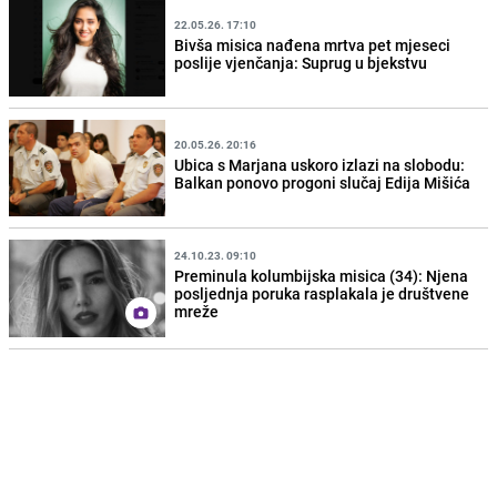
22.05.26. 17:10
Bivša misica nađena mrtva pet mjeseci
poslije vjenčanja: Suprug u bjekstvu
20.05.26. 20:16
Ubica s Marjana uskoro izlazi na slobodu:
Balkan ponovo progoni slučaj Edija Mišića
24.10.23. 09:10
Preminula kolumbijska misica (34): Njena
posljednja poruka rasplakala je društvene
mreže