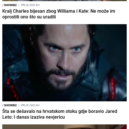
/
SHOWBIZ
I
PRIJE OKO 6H
Kralj Charles bijesan zbog Williama i Kate: Ne može im
oprostiti ono što su uradili
/
SHOWBIZ
I
PRIJE OKO 6H
Šta se dešavalo na hrvatskom otoku gdje boravio Jared
Leto: I danas izaziva nevjericu