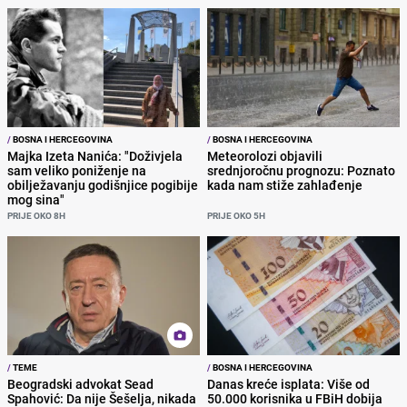
/
BOSNA I HERCEGOVINA
/
BOSNA I HERCEGOVINA
Majka Izeta Nanića: "Doživjela
Meteorolozi objavili
sam veliko poniženje na
srednjoročnu prognozu: Poznato
obilježavanju godišnjice pogibije
kada nam stiže zahlađenje
mog sina"
PRIJE OKO 8H
PRIJE OKO 5H
/
TEME
/
BOSNA I HERCEGOVINA
Beogradski advokat Sead
Danas kreće isplata: Više od
Spahović: Da nije Šešelja, nikada
50.000 korisnika u FBiH dobija