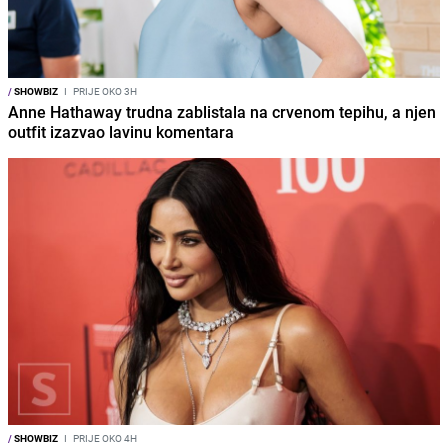
/
SHOWBIZ
I
PRIJE OKO 3H
Anne Hathaway trudna zablistala na crvenom tepihu, a njen
outfit izazvao lavinu komentara
/
SHOWBIZ
I
PRIJE OKO 4H