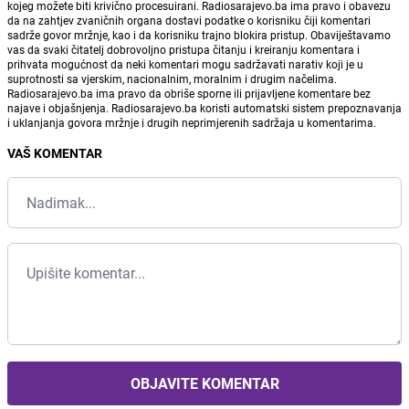
kojeg možete biti krivično procesuirani. Radiosarajevo.ba ima pravo i obavezu
da na zahtjev zvaničnih organa dostavi podatke o korisniku čiji komentari
sadrže govor mržnje, kao i da korisniku trajno blokira pristup. Obaviještavamo
vas da svaki čitatelj dobrovoljno pristupa čitanju i kreiranju komentara i
prihvata mogućnost da neki komentari mogu sadržavati narativ koji je u
suprotnosti sa vjerskim, nacionalnim, moralnim i drugim načelima.
Radiosarajevo.ba ima pravo da obriše sporne ili prijavljene komentare bez
najave i objašnjenja. Radiosarajevo.ba koristi automatski sistem prepoznavanja
i uklanjanja govora mržnje i drugih neprimjerenih sadržaja u komentarima.
VAŠ KOMENTAR
OBJAVITE KOMENTAR