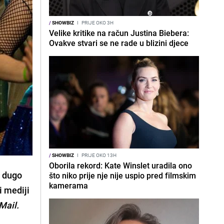
/
SHOWBIZ
I
PRIJE OKO 3H
Velike kritike na račun Justina Biebera:
Ovakve stvari se ne rade u blizini djece
/
SHOWBIZ
I
PRIJE OKO 13H
Oborila rekord: Kate Winslet uradila ono
n dugo
što niko prije nje nije uspio pred filmskim
kamerama
i mediji
Mail.