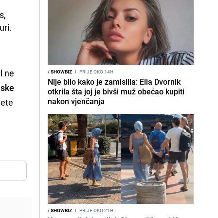
, 
ri. 
l ne
/
SHOWBIZ
I
PRIJE OKO 14H
Nije bilo kako je zamislila: Ella Dvornik
iske
otkrila šta joj je bivši muž obećao kupiti
nakon vjenčanja
jete
/
SHOWBIZ
I
PRIJE OKO 21H