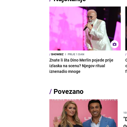
/
SHOWBIZ
I
PRIJE 1 DAN
/
Znate li šta Dino Merlin pojede prije
izlaska na scenu? Njegov ritual
o
iznenadio mnoge
/
Povezano
10
"
o