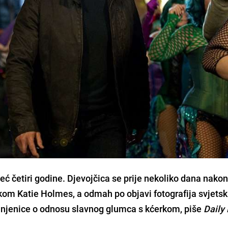
već
četiri godine
. Djevojčica se prije nekoliko dana nako
ajkom
Katie Holmes
, a odmah po objavi fotografija svjetsk
 činjenice o odnosu slavnog glumca s kćerkom, piše
Daily 