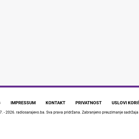
G
IMPRESSUM
KONTAKT
PRIVATNOST
USLOVI KOR
7. - 2026.
radiosarajevo.ba
. Sva prava pridržana. Zabranjeno preuzimanje sadržaja