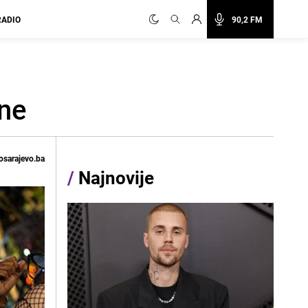
RADIO
90,2 FM
ine
osarajevo.ba
/
Najnovije