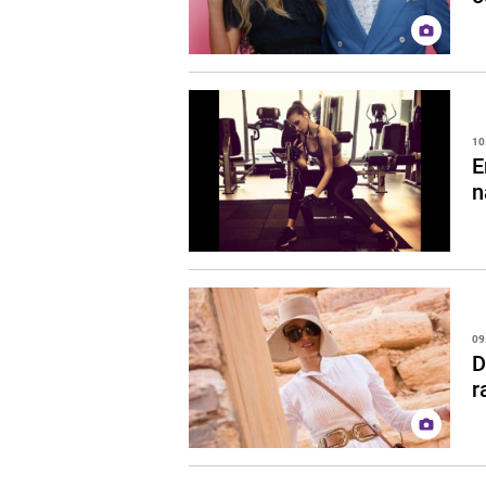
10
E
n
09
D
r