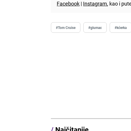
Facebook
|
Instagram
, kao i p
#Tom Cruise
#glumac
#kćerka
/
Najčitanije