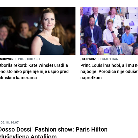
SHOWBIZ
I
PRIJE OKO 13H
/
SHOWBIZ
I
PRIJE 1 DAN
Oborila rekord: Kate Winslet uradila
Princ Louis ima hobi, ali mu n
no što niko prije nje nije uspio pred
najbolje: Porodica nije oduše
filmskim kamerama
napretkom
.06.18. 16:07
Dosso Dossi" Fashion show: Paris Hilton
duševljena Antalijom