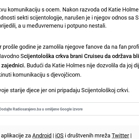
kvu komunikaciju s ocem. Nakon razvoda od Katie Holmes
adnosti sekti scijentologije, narušen je i njegov odnos sa Su
orijedili, a u međuvremenu i potpuno nestali.
r prošle godine je zamolila njegove fanove da na fan profi
 Navodno S
cijentološka crkva brani Cruiseu da održava bl
 zajednici.
Budući da Katie Holmes nije dozvolila da joj di
kinuti komunikaciju s djevojčicom.
e starije djece jer oni pripadaju Scijentološkoj crkvi.
Dodajte Radiosarajevo.ba u omiljene Google izvore
aplikacije za
Android
|
iOS
i društvenih mreža
Twitter
|