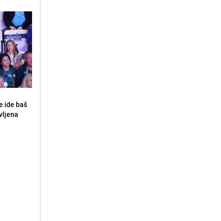
e ide baš
vljena