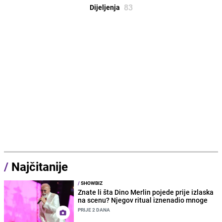
83
Dijeljenja
/
Najčitanije
/
SHOWBIZ
Znate li šta Dino Merlin pojede prije izlaska
na scenu? Njegov ritual iznenadio mnoge
PRIJE 2 DANA