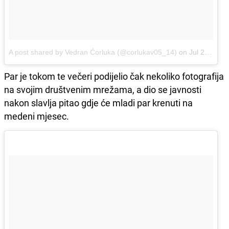
A post shared by Vedran Ćorluka (@corlukav05_14)
on
Jul 21, 2018 at 12:06pm PDT
Par je tokom te večeri podijelio čak nekoliko fotografija
na svojim društvenim mrežama, a dio se javnosti
nakon slavlja pitao gdje će mladi par krenuti na
medeni mjesec.