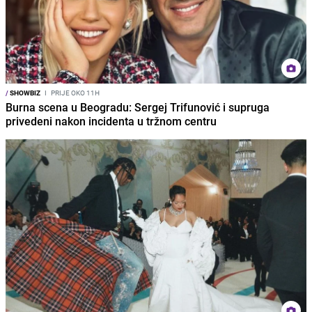
/
SHOWBIZ
I
PRIJE OKO 11H
Burna scena u Beogradu: Sergej Trifunović i supruga
privedeni nakon incidenta u tržnom centru