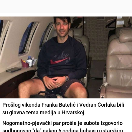
Prošlog vikenda Franka Batelić i Vedran Ćorluka bili
su glavna tema medija u Hrvatskoj.
Nogometno-pjevački par prošle je subote izgovorio
sudbonosno "da" nakon 6 godina ljubavi u
istarskim