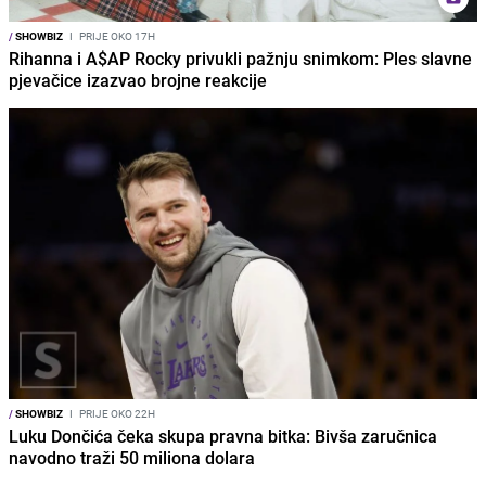
/
SHOWBIZ
I
PRIJE OKO 17H
Rihanna i A$AP Rocky privukli pažnju snimkom: Ples slavne
pjevačice izazvao brojne reakcije
/
SHOWBIZ
I
PRIJE OKO 22H
Luku Dončića čeka skupa pravna bitka: Bivša zaručnica
navodno traži 50 miliona dolara