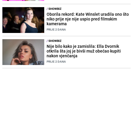
/
SHOWBIZ
Oborila rekord: Kate Winslet uradila ono što
niko prije nje nije uspio pred filmskim
kamerama
PRIJE 2 DANA
/
SHOWBIZ
Nije bilo kako je zamislila: Ella Dvornik
otkrila šta joj je bivši muž obećao kupiti
nakon vjenčanja
PRIJE 2 DANA