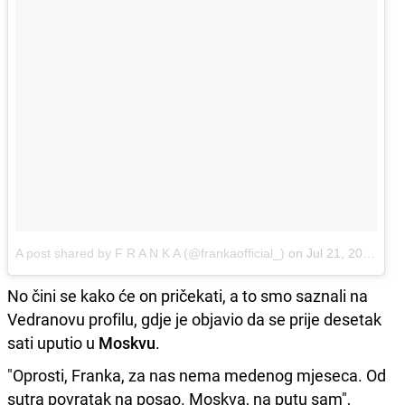
A post shared by F R A N K A (@frankaofficial_)
on
Jul 21, 2018 at 12:17pm PDT
No čini se kako će on pričekati, a to smo saznali na
Vedranovu profilu, gdje je objavio da se prije desetak
sati uputio u
Moskvu
.
"Oprosti, Franka, za nas nema medenog mjeseca. Od
sutra povratak na posao. Moskva, na putu sam",