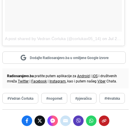
A post shared by Vedran Ćorluka (@corlukav05_14)
on
Jul 22, 2018 at 12:11pm PDT
Dodajte Radiosarajevo.ba u omiljene Google izvore
Radiosarajevo.ba
pratite putem aplikacije za
Android
|
iOS
i društvenih
mreža
Twitter
|
Facebook
|
Instagram
, kao i putem našeg
Viber
Chata.
#Vedran Ćorluka
#nogomet
#pjevačica
#Hrvatska