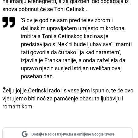
na imanju Meneghetti, a za glazbeni dio događaja iz
snova pobrinut će se Toni Cetinski.
'S dvije godine sam pred televizorom i
daljinskim upravljačem umjesto mikrofona
imitirala Tonija Cetinskog kad nas je
predstavljao s 'Nek' ti bude ljubav sva' i mami i
tati govorila da ću tako i ja kad narastem',
izjavila je Franka ranije, a onda zaželjela da
upravo njezin susjed Istrijan uveličan ovaj
poseban dan.
Želju joj je Cetinski rado i s veseljem ispunio, te će ovo
vjerujemo biti noć za pamćenje obasuta ljubavlju i
romantikom.
Dodajte Radiosarajevo.ba u omiljene Google izvore