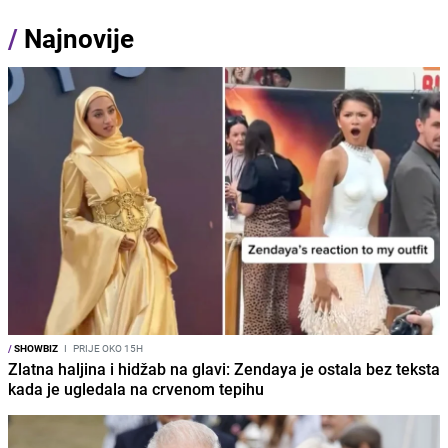
/
Najnovije
/
SHOWBIZ
I
PRIJE OKO 15H
Zlatna haljina i hidžab na glavi: Zendaya je ostala bez teksta
kada je ugledala na crvenom tepihu