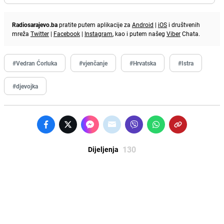
Radiosarajevo.ba
pratite putem aplikacije za
Android
|
iOS
i društvenih
mreža
Twitter
|
Facebook
|
Instagram
, kao i putem našeg
Viber
Chata.
#Vedran Ćorluka
#vjenčanje
#Hrvatska
#Istra
#djevojka
130
Dijeljenja