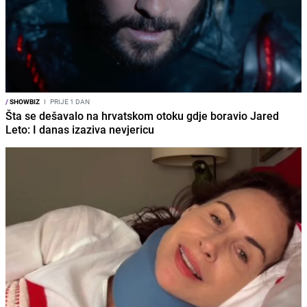
/
SHOWBIZ
I
PRIJE 1 DAN
Šta se dešavalo na hrvatskom otoku gdje boravio Jared
Leto: I danas izaziva nevjericu