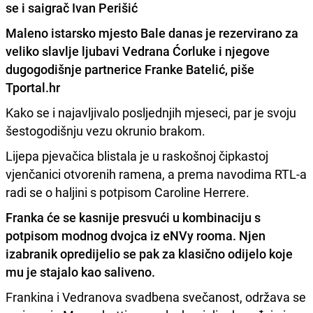
se i saigrač Ivan Perišić
Maleno istarsko mjesto Bale danas je rezervirano za
veliko slavlje ljubavi Vedrana Ćorluke i njegove
dugogodišnje partnerice Franke Batelić
, piše
Tportal.hr
Kako se i najavljivalo posljednjih mjeseci, par je svoju
šestogodišnju vezu okrunio brakom.
Lijepa pjevačica blistala je u raskošnoj čipkastoj
vjenčanici otvorenih ramena, a prema navodima RTL-a
radi se o haljini s potpisom Caroline Herrere.
Franka će se kasnije presvući u kombinaciju s
potpisom modnog dvojca iz eNVy rooma. Njen
izabranik opredijelio se pak za klasično odijelo koje
mu je stajalo kao saliveno.
Frankina i Vedranova svadbena svečanost, održava se